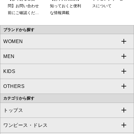
問】お問い合わせ
知っておくと便利
スについて
前にご確認くださ
な情報満載
い。
ブランドから探す
WOMEN
MEN
a.v.v
KIDS
MICHEL KLEIN
a.v.v
OTHERS
MK MICHEL KLEIN
MICHEL KLEIN HOMME
a.v.v
カテゴリから探す
OFUON le MK
MK MICHEL KLEIN HOMME
MK MICHEL KLEIN BAG
トップス
Sybilla
EMILIO ROBBA
ワンピース・ドレス
すべてのトップス
S sybilla
BUYERS SELECT