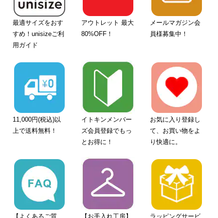
最適サイズをおす
アウトレット 最大
メールマガジン会
すめ！unisizeご利
80%OFF！
員様募集中！
用ガイド
11,000円(税込)以
イトキンメンバー
お気に入り登録し
上で送料無料！
ズ会員登録でもっ
て、お買い物をよ
とお得に！
り快適に。
【よくあるご質
【お手入れ工房】
ラッピングサービ