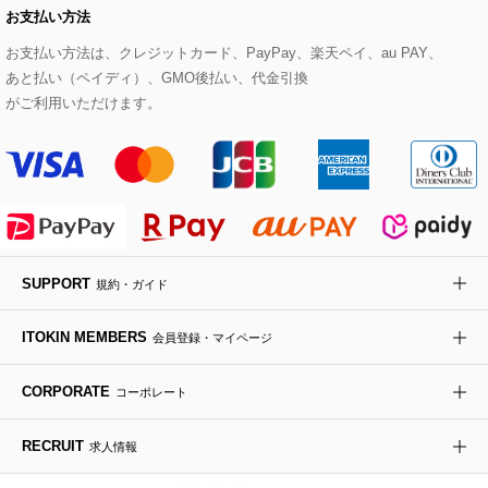
お支払い方法
その他のトップス
セットアップスカート
モッズコート
帽子
ブレスレット・バングル
ショルダーバッグ
パンプス
すべてのアートフラワー
eur3
お支払い方法は、クレジットカード、PayPay、楽天ペイ、au PAY、
あと払い（ペイディ）、GMO後払い、代金引換
セットアップワンピース
ステンカラーコート
ヘアアクセサリー
ブローチ・コサージュ
ボストンバッグ
スニーカー
ローズ
Maison de CINQ
がご利用いただけます。
その他のジャケット・スーツ
ノーカラーコート
財布・名刺入れ・ケース
その他のアクセサリー
クラッチバッグ
ブーツ・ブーティー
オーキッド・胡蝶蘭
MK MICHEL KLEIN BAG
ライダースジャケット
ハンカチ・バンダナ
バックパック・リュック
フラットシューズ
カサブランカ・カラー
HIROKO KOSHINO
デニムジャケット
手袋
ボディバッグ・メッセンジャーバッグ
ローファー
ラナンキュラス
re:edition project 165
SUPPORT
規約・ガイド
ダウンジャケット・コート
チャーム・ストラップ
トラベルバッグ
ドレスシューズ
ポプリアレンジ＆フレグランス
HIROKO BIS
ITOKIN MEMBERS
会員登録・マイページ
その他のコート・ブルゾン
ネクタイ
ビジネスバッグ
サンダル・ミュール
グリーン
HIROKO BIS GRANDE
CORPORATE
コーポレート
ポーチ
その他のバッグ
その他のシューズ
その他のアートフラワー
RECRUIT
求人情報
傘・日傘