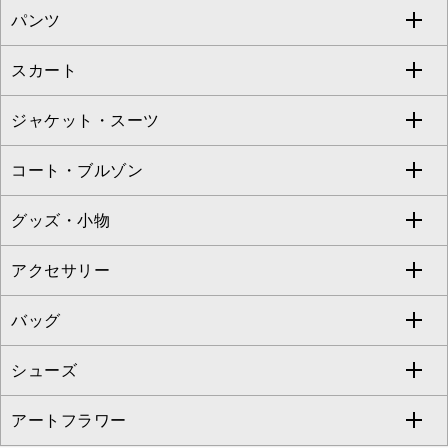
パンツ
カットソー・Tシャツ
すべてのワンピース・ドレス
Jocomomola
スカート
ブラウス・シャツ
ワンピース
すべてのパンツ
TARA JARMON
ジャケット・スーツ
ニット・セーター
ドレス
フルレングスパンツ
すべてのスカート
ZAPA
コート・ブルゾン
カーディガン
チュニック
クロップド・半端丈パンツ
ロング・マキシ丈スカート
すべてのジャケット・スーツ
TONEA
グッズ・小物
アンサンブルセット
ジャンパースカート
ガウチョ・ワイドパンツ
ひざ丈スカート
テーラードジャケット
すべてのコート・ブルゾン
al'aise modulation
アクセサリー
ベスト・ジレ
その他のワンピース・ドレス
ハーフ・ショート丈パンツ
ミモレ丈スカート
ノーカラージャケット
トレンチコート
すべてのグッズ・小物
GEORGES RECH
バッグ
パーカー
サロペット・オールインワン
ショート・ミニ丈スカート
セットアップ
ピーコート
マスク
すべてのアクセサリー
GIANNI LO GIUDICE
シューズ
タンクトップ・キャミソール
その他のパンツ
その他のスカート
セットアップジャケット
ダッフルコート
ストール・マフラー・スヌード
ネックレス
すべてのバッグ
CHRISTIAN AUJARD
アートフラワー
スウェット・ジャージー
セットアップパンツ
チェスターコート
ベルト・サスペンダー
ピアス・イヤリング
トートバッグ
すべてのシューズ
CHRISTIAN AUJARD Lサイズ