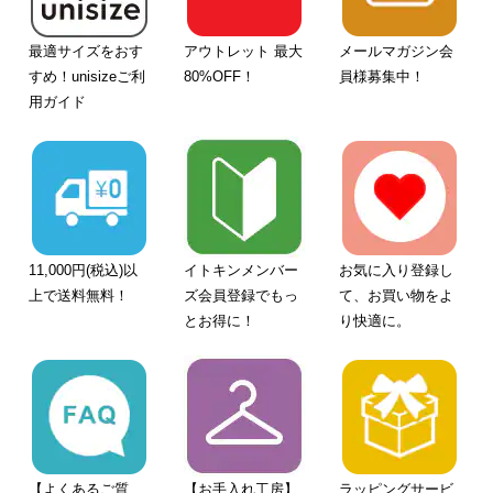
最適サイズをおす
アウトレット 最大
メールマガジン会
すめ！unisizeご利
80%OFF！
員様募集中！
用ガイド
11,000円(税込)以
イトキンメンバー
お気に入り登録し
上で送料無料！
ズ会員登録でもっ
て、お買い物をよ
とお得に！
り快適に。
【よくあるご質
【お手入れ工房】
ラッピングサービ