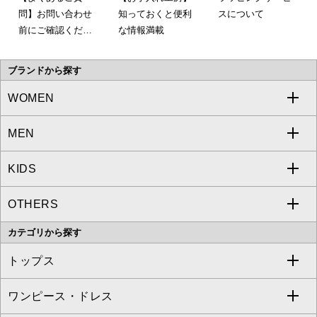
問】お問い合わせ
知っておくと便利
スについて
前にご確認くださ
な情報満載
い。
ブランドから探す
WOMEN
MEN
a.v.v
KIDS
MICHEL KLEIN
a.v.v
OTHERS
MK MICHEL KLEIN
MICHEL KLEIN HOMME
a.v.v
カテゴリから探す
OFUON le MK
MK MICHEL KLEIN HOMME
MK MICHEL KLEIN BAG
トップス
Sybilla
EMILIO ROBBA
ワンピース・ドレス
すべてのトップス
S sybilla
BUYERS SELECT