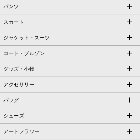
パンツ
カットソー・Tシャツ
すべてのワンピース・ドレス
Jocomomola
スカート
ブラウス・シャツ
ワンピース
すべてのパンツ
TARA JARMON
ジャケット・スーツ
ニット・セーター
ドレス
フルレングスパンツ
すべてのスカート
ZAPA
コート・ブルゾン
カーディガン
チュニック
クロップド・半端丈パンツ
ロング・マキシ丈スカート
すべてのジャケット・スーツ
TONEA
グッズ・小物
アンサンブルセット
ジャンパースカート
ガウチョ・ワイドパンツ
ひざ丈スカート
テーラードジャケット
すべてのコート・ブルゾン
al'aise modulation
アクセサリー
ベスト・ジレ
その他のワンピース・ドレス
ハーフ・ショート丈パンツ
ミモレ丈スカート
ノーカラージャケット
トレンチコート
すべてのグッズ・小物
GEORGES RECH
バッグ
パーカー
サロペット・オールインワン
ショート・ミニ丈スカート
セットアップ
ピーコート
マスク
すべてのアクセサリー
GIANNI LO GIUDICE
シューズ
タンクトップ・キャミソール
その他のパンツ
その他のスカート
セットアップジャケット
ダッフルコート
ストール・マフラー・スヌード
ネックレス
すべてのバッグ
CHRISTIAN AUJARD
アートフラワー
スウェット・ジャージー
セットアップパンツ
チェスターコート
ベルト・サスペンダー
ピアス・イヤリング
トートバッグ
すべてのシューズ
CHRISTIAN AUJARD Lサイズ