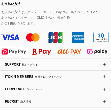
お支払い方法
その他のトップス
セットアップスカート
モッズコート
帽子
ブレスレット・バングル
ショルダーバッグ
パンプス
すべてのアートフラワー
eur3
お支払い方法は、クレジットカード、PayPay、楽天ペイ、au PAY、
あと払い（ペイディ）、GMO後払い、代金引換
セットアップワンピース
ステンカラーコート
ヘアアクセサリー
ブローチ・コサージュ
ボストンバッグ
スニーカー
ローズ
Maison de CINQ
がご利用いただけます。
その他のジャケット・スーツ
ノーカラーコート
財布・名刺入れ・ケース
その他のアクセサリー
クラッチバッグ
ブーツ・ブーティー
オーキッド・胡蝶蘭
MK MICHEL KLEIN BAG
ライダースジャケット
ハンカチ・バンダナ
バックパック・リュック
フラットシューズ
カサブランカ・カラー
HIROKO KOSHINO
デニムジャケット
手袋
ボディバッグ・メッセンジャーバッグ
ローファー
ラナンキュラス
re:edition project 165
SUPPORT
規約・ガイド
ダウンジャケット・コート
チャーム・ストラップ
トラベルバッグ
ドレスシューズ
ポプリアレンジ＆フレグランス
HIROKO BIS
ITOKIN MEMBERS
会員登録・マイページ
その他のコート・ブルゾン
ネクタイ
ビジネスバッグ
サンダル・ミュール
グリーン
HIROKO BIS GRANDE
CORPORATE
コーポレート
ポーチ
その他のバッグ
その他のシューズ
その他のアートフラワー
RECRUIT
求人情報
傘・日傘