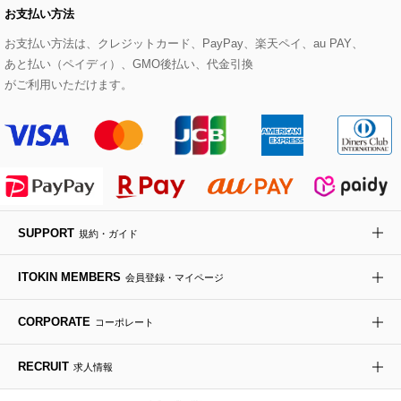
お支払い方法
その他のトップス
セットアップスカート
モッズコート
帽子
ブレスレット・バングル
ショルダーバッグ
パンプス
すべてのアートフラワー
eur3
お支払い方法は、クレジットカード、PayPay、楽天ペイ、au PAY、
あと払い（ペイディ）、GMO後払い、代金引換
セットアップワンピース
ステンカラーコート
ヘアアクセサリー
ブローチ・コサージュ
ボストンバッグ
スニーカー
ローズ
Maison de CINQ
がご利用いただけます。
その他のジャケット・スーツ
ノーカラーコート
財布・名刺入れ・ケース
その他のアクセサリー
クラッチバッグ
ブーツ・ブーティー
オーキッド・胡蝶蘭
MK MICHEL KLEIN BAG
ライダースジャケット
ハンカチ・バンダナ
バックパック・リュック
フラットシューズ
カサブランカ・カラー
HIROKO KOSHINO
デニムジャケット
手袋
ボディバッグ・メッセンジャーバッグ
ローファー
ラナンキュラス
re:edition project 165
SUPPORT
規約・ガイド
ダウンジャケット・コート
チャーム・ストラップ
トラベルバッグ
ドレスシューズ
ポプリアレンジ＆フレグランス
HIROKO BIS
ITOKIN MEMBERS
会員登録・マイページ
その他のコート・ブルゾン
ネクタイ
ビジネスバッグ
サンダル・ミュール
グリーン
HIROKO BIS GRANDE
CORPORATE
コーポレート
ポーチ
その他のバッグ
その他のシューズ
その他のアートフラワー
RECRUIT
求人情報
傘・日傘