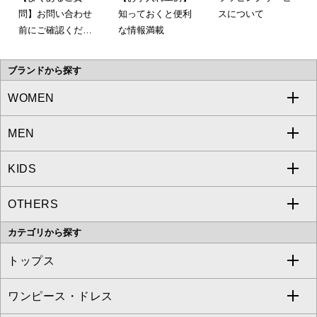
問】お問い合わせ
知っておくと便利
スについて
前にご確認くださ
な情報満載
い。
ブランドから探す
WOMEN
MEN
a.v.v
KIDS
MICHEL KLEIN
a.v.v
OTHERS
MK MICHEL KLEIN
MICHEL KLEIN HOMME
a.v.v
カテゴリから探す
OFUON le MK
MK MICHEL KLEIN HOMME
MK MICHEL KLEIN BAG
トップス
Sybilla
EMILIO ROBBA
ワンピース・ドレス
すべてのトップス
S sybilla
BUYERS SELECT