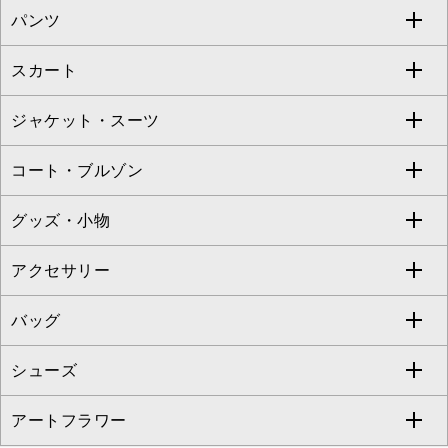
パンツ
カットソー・Tシャツ
すべてのワンピース・ドレス
Jocomomola
スカート
ブラウス・シャツ
ワンピース
すべてのパンツ
TARA JARMON
ジャケット・スーツ
ニット・セーター
ドレス
フルレングスパンツ
すべてのスカート
ZAPA
コート・ブルゾン
カーディガン
チュニック
クロップド・半端丈パンツ
ロング・マキシ丈スカート
すべてのジャケット・スーツ
TONEA
グッズ・小物
アンサンブルセット
ジャンパースカート
ガウチョ・ワイドパンツ
ひざ丈スカート
テーラードジャケット
すべてのコート・ブルゾン
al'aise modulation
アクセサリー
ベスト・ジレ
その他のワンピース・ドレス
ハーフ・ショート丈パンツ
ミモレ丈スカート
ノーカラージャケット
トレンチコート
すべてのグッズ・小物
GEORGES RECH
バッグ
パーカー
サロペット・オールインワン
ショート・ミニ丈スカート
セットアップ
ピーコート
マスク
すべてのアクセサリー
GIANNI LO GIUDICE
シューズ
タンクトップ・キャミソール
その他のパンツ
その他のスカート
セットアップジャケット
ダッフルコート
ストール・マフラー・スヌード
ネックレス
すべてのバッグ
CHRISTIAN AUJARD
アートフラワー
スウェット・ジャージー
セットアップパンツ
チェスターコート
ベルト・サスペンダー
ピアス・イヤリング
トートバッグ
すべてのシューズ
CHRISTIAN AUJARD Lサイズ