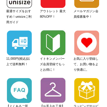
最適サイズをおす
アウトレット 最大
メールマガジン会
すめ！unisizeご利
80%OFF！
員様募集中！
用ガイド
11,000円(税込)以
イトキンメンバー
お気に入り登録し
上で送料無料！
ズ会員登録でもっ
て、お買い物をよ
とお得に！
り快適に。
【よくあるご質
【お手入れ工房】
ラッピングサービ