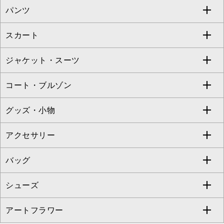
パンツ
カットソー・Tシャツ
すべてのワンピース・ドレス
Jocomomola
スカート
ブラウス・シャツ
ワンピース
すべてのパンツ
TARA JARMON
ジャケット・スーツ
ニット・セーター
ドレス
フルレングスパンツ
すべてのスカート
ZAPA
コート・ブルゾン
カーディガン
チュニック
クロップド・半端丈パンツ
ロング・マキシ丈スカート
すべてのジャケット・スーツ
TONEA
グッズ・小物
アンサンブルセット
ジャンパースカート
ガウチョ・ワイドパンツ
ひざ丈スカート
テーラードジャケット
すべてのコート・ブルゾン
al'aise modulation
アクセサリー
ベスト・ジレ
その他のワンピース・ドレス
ハーフ・ショート丈パンツ
ミモレ丈スカート
ノーカラージャケット
トレンチコート
すべてのグッズ・小物
GEORGES RECH
バッグ
パーカー
サロペット・オールインワン
ショート・ミニ丈スカート
セットアップ
ピーコート
マスク
すべてのアクセサリー
GIANNI LO GIUDICE
シューズ
タンクトップ・キャミソール
その他のパンツ
その他のスカート
セットアップジャケット
ダッフルコート
ストール・マフラー・スヌード
ネックレス
すべてのバッグ
CHRISTIAN AUJARD
アートフラワー
スウェット・ジャージー
セットアップパンツ
チェスターコート
ベルト・サスペンダー
ピアス・イヤリング
トートバッグ
すべてのシューズ
CHRISTIAN AUJARD Lサイズ