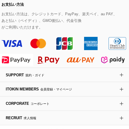
お支払い方法
その他のトップス
セットアップスカート
モッズコート
帽子
ブレスレット・バングル
ショルダーバッグ
パンプス
すべてのアートフラワー
eur3
お支払い方法は、クレジットカード、PayPay、楽天ペイ、au PAY、
あと払い（ペイディ）、GMO後払い、代金引換
セットアップワンピース
ステンカラーコート
ヘアアクセサリー
ブローチ・コサージュ
ボストンバッグ
スニーカー
ローズ
Maison de CINQ
がご利用いただけます。
その他のジャケット・スーツ
ノーカラーコート
財布・名刺入れ・ケース
その他のアクセサリー
クラッチバッグ
ブーツ・ブーティー
オーキッド・胡蝶蘭
MK MICHEL KLEIN BAG
ライダースジャケット
ハンカチ・バンダナ
バックパック・リュック
フラットシューズ
カサブランカ・カラー
HIROKO KOSHINO
デニムジャケット
手袋
ボディバッグ・メッセンジャーバッグ
ローファー
ラナンキュラス
re:edition project 165
SUPPORT
規約・ガイド
ダウンジャケット・コート
チャーム・ストラップ
トラベルバッグ
ドレスシューズ
ポプリアレンジ＆フレグランス
HIROKO BIS
ITOKIN MEMBERS
会員登録・マイページ
その他のコート・ブルゾン
ネクタイ
ビジネスバッグ
サンダル・ミュール
グリーン
HIROKO BIS GRANDE
CORPORATE
コーポレート
ポーチ
その他のバッグ
その他のシューズ
その他のアートフラワー
RECRUIT
求人情報
傘・日傘