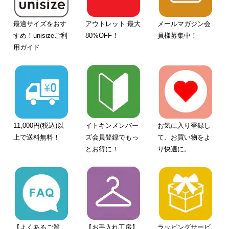
最適サイズをおす
アウトレット 最大
メールマガジン会
すめ！unisizeご利
80%OFF！
員様募集中！
用ガイド
11,000円(税込)以
イトキンメンバー
お気に入り登録し
上で送料無料！
ズ会員登録でもっ
て、お買い物をよ
とお得に！
り快適に。
【よくあるご質
【お手入れ工房】
ラッピングサービ