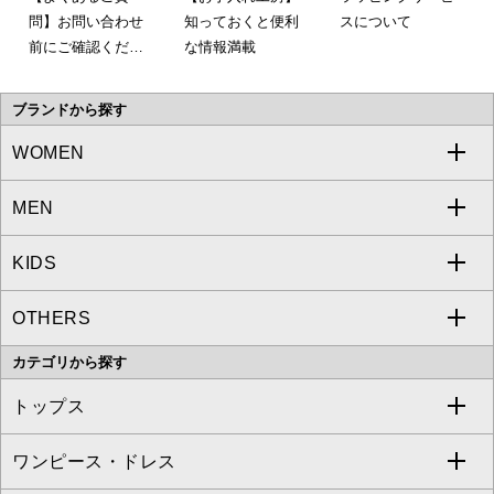
問】お問い合わせ
知っておくと便利
スについて
前にご確認くださ
な情報満載
い。
ブランドから探す
WOMEN
MEN
a.v.v
KIDS
MICHEL KLEIN
a.v.v
OTHERS
MK MICHEL KLEIN
MICHEL KLEIN HOMME
a.v.v
カテゴリから探す
OFUON le MK
MK MICHEL KLEIN HOMME
MK MICHEL KLEIN BAG
トップス
Sybilla
EMILIO ROBBA
ワンピース・ドレス
すべてのトップス
S sybilla
BUYERS SELECT