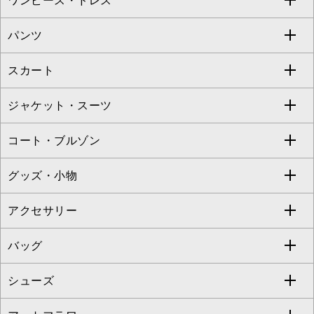
ワンピース・ドレス
すべてのトップス
S sybilla
BUYERS SELECT
パンツ
カットソー・Tシャツ
すべてのワンピース・ドレス
Jocomomola
スカート
ブラウス・シャツ
ワンピース
すべてのパンツ
TARA JARMON
ジャケット・スーツ
ニット・セーター
ドレス
フルレングスパンツ
すべてのスカート
ZAPA
コート・ブルゾン
カーディガン
チュニック
クロップド・半端丈パンツ
ロング・マキシ丈スカート
すべてのジャケット・スーツ
TONEA
グッズ・小物
アンサンブルセット
ジャンパースカート
ガウチョ・ワイドパンツ
ひざ丈スカート
テーラードジャケット
すべてのコート・ブルゾン
al'aise modulation
アクセサリー
ベスト・ジレ
その他のワンピース・ドレス
ハーフ・ショート丈パンツ
ミモレ丈スカート
ノーカラージャケット
トレンチコート
すべてのグッズ・小物
GEORGES RECH
バッグ
パーカー
サロペット・オールインワン
ショート・ミニ丈スカート
セットアップ
ピーコート
マスク
すべてのアクセサリー
GIANNI LO GIUDICE
シューズ
タンクトップ・キャミソール
その他のパンツ
その他のスカート
セットアップジャケット
ダッフルコート
ストール・マフラー・スヌード
ネックレス
すべてのバッグ
CHRISTIAN AUJARD