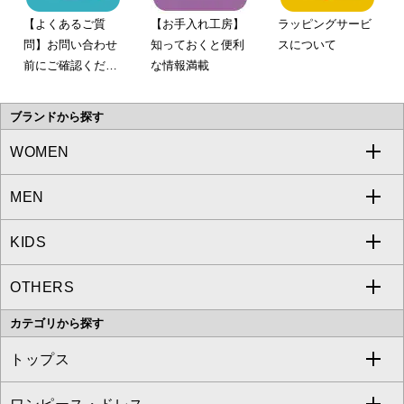
【よくあるご質
【お手入れ工房】
ラッピングサービ
問】お問い合わせ
知っておくと便利
スについて
前にご確認くださ
な情報満載
い。
ブランドから探す
WOMEN
MEN
a.v.v
KIDS
MICHEL KLEIN
a.v.v
OTHERS
MK MICHEL KLEIN
MICHEL KLEIN HOMME
a.v.v
カテゴリから探す
OFUON le MK
MK MICHEL KLEIN HOMME
MK MICHEL KLEIN BAG
トップス
Sybilla
EMILIO ROBBA