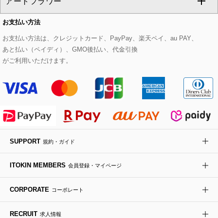
アートフラワー
スウェット・ジャージー
セットアップパンツ
チェスターコート
ベルト・サスペンダー
ピアス・イヤリング
トートバッグ
すべてのシューズ
CHRISTIAN AUJARD Lサイズ
お支払い方法
その他のトップス
セットアップスカート
モッズコート
帽子
ブレスレット・バングル
ショルダーバッグ
パンプス
すべてのアートフラワー
eur3
お支払い方法は、クレジットカード、PayPay、楽天ペイ、au PAY、
あと払い（ペイディ）、GMO後払い、代金引換
セットアップワンピース
ステンカラーコート
ヘアアクセサリー
ブローチ・コサージュ
ボストンバッグ
スニーカー
ローズ
Maison de CINQ
がご利用いただけます。
その他のジャケット・スーツ
ノーカラーコート
財布・名刺入れ・ケース
その他のアクセサリー
クラッチバッグ
ブーツ・ブーティー
オーキッド・胡蝶蘭
MK MICHEL KLEIN BAG
ライダースジャケット
ハンカチ・バンダナ
バックパック・リュック
フラットシューズ
カサブランカ・カラー
HIROKO KOSHINO
デニムジャケット
手袋
ボディバッグ・メッセンジャーバッグ
ローファー
ラナンキュラス
re:edition project 165
SUPPORT
規約・ガイド
ダウンジャケット・コート
チャーム・ストラップ
トラベルバッグ
ドレスシューズ
ポプリアレンジ＆フレグランス
HIROKO BIS
ITOKIN MEMBERS
会員登録・マイページ
その他のコート・ブルゾン
ネクタイ
ビジネスバッグ
サンダル・ミュール
グリーン
HIROKO BIS GRANDE
CORPORATE
コーポレート
ポーチ
その他のバッグ
その他のシューズ
その他のアートフラワー
RECRUIT
求人情報