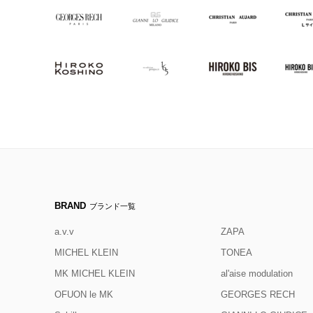
BRAND
ブランド一覧
a.v.v
ZAPA
MICHEL KLEIN
TONEA
MK MICHEL KLEIN
al'aise modulation
OFUON le MK
GEORGES RECH