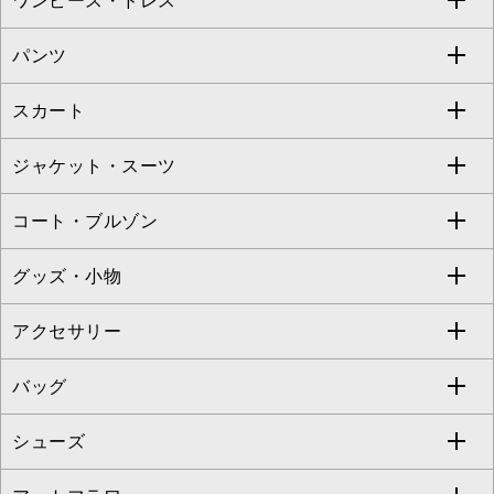
ワンピース・ドレス
すべてのトップス
S sybilla
BUYERS SELECT
パンツ
カットソー・Tシャツ
すべてのワンピース・ドレス
Jocomomola
スカート
ブラウス・シャツ
ワンピース
すべてのパンツ
TARA JARMON
ジャケット・スーツ
ニット・セーター
ドレス
フルレングスパンツ
すべてのスカート
ZAPA
コート・ブルゾン
カーディガン
チュニック
クロップド・半端丈パンツ
ロング・マキシ丈スカート
すべてのジャケット・スーツ
TONEA
グッズ・小物
アンサンブルセット
ジャンパースカート
ガウチョ・ワイドパンツ
ひざ丈スカート
テーラードジャケット
すべてのコート・ブルゾン
al'aise modulation
アクセサリー
ベスト・ジレ
その他のワンピース・ドレス
ハーフ・ショート丈パンツ
ミモレ丈スカート
ノーカラージャケット
トレンチコート
すべてのグッズ・小物
GEORGES RECH
バッグ
パーカー
サロペット・オールインワン
ショート・ミニ丈スカート
セットアップ
ピーコート
マスク
すべてのアクセサリー
GIANNI LO GIUDICE
シューズ
タンクトップ・キャミソール
その他のパンツ
その他のスカート
セットアップジャケット
ダッフルコート
ストール・マフラー・スヌード
ネックレス
すべてのバッグ
CHRISTIAN AUJARD