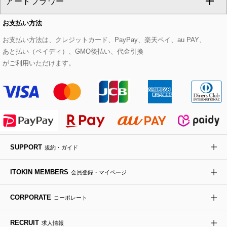
アートフラワー
スウェット・ジャージー
セットアップパンツ
チェスターコート
ベルト・サスペンダー
ピアス・イヤリング
トートバッグ
すべてのシューズ
CHRISTIAN AUJARD Lサイズ
お支払い方法
その他のトップス
セットアップスカート
モッズコート
帽子
ブレスレット・バングル
ショルダーバッグ
パンプス
すべてのアートフラワー
eur3
お支払い方法は、クレジットカード、PayPay、楽天ペイ、au PAY、
あと払い（ペイディ）、GMO後払い、代金引換
セットアップワンピース
ステンカラーコート
ヘアアクセサリー
ブローチ・コサージュ
ボストンバッグ
スニーカー
ローズ
Maison de CINQ
がご利用いただけます。
その他のジャケット・スーツ
ノーカラーコート
財布・名刺入れ・ケース
その他のアクセサリー
クラッチバッグ
ブーツ・ブーティー
オーキッド・胡蝶蘭
MK MICHEL KLEIN BAG
ライダースジャケット
ハンカチ・バンダナ
バックパック・リュック
フラットシューズ
カサブランカ・カラー
HIROKO KOSHINO
デニムジャケット
手袋
ボディバッグ・メッセンジャーバッグ
ローファー
ラナンキュラス
re:edition project 165
SUPPORT
規約・ガイド
ダウンジャケット・コート
チャーム・ストラップ
トラベルバッグ
ドレスシューズ
ポプリアレンジ＆フレグランス
HIROKO BIS
ITOKIN MEMBERS
会員登録・マイページ
その他のコート・ブルゾン
ネクタイ
ビジネスバッグ
サンダル・ミュール
グリーン
HIROKO BIS GRANDE
CORPORATE
コーポレート
ポーチ
その他のバッグ
その他のシューズ
その他のアートフラワー
RECRUIT
求人情報