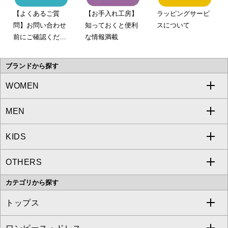
【よくあるご質
【お手入れ工房】
ラッピングサービ
問】お問い合わせ
知っておくと便利
スについて
前にご確認くださ
な情報満載
い。
ブランドから探す
WOMEN
MEN
a.v.v
KIDS
MICHEL KLEIN
a.v.v
OTHERS
MK MICHEL KLEIN
MICHEL KLEIN HOMME
a.v.v
カテゴリから探す
OFUON le MK
MK MICHEL KLEIN HOMME
MK MICHEL KLEIN BAG
トップス
Sybilla
EMILIO ROBBA