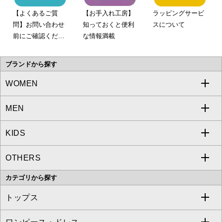
【よくあるご質
【お手入れ工房】
ラッピングサービ
問】お問い合わせ
知っておくと便利
スについて
前にご確認くださ
な情報満載
い。
ブランドから探す
WOMEN
MEN
a.v.v
KIDS
MICHEL KLEIN
a.v.v
OTHERS
MK MICHEL KLEIN
MICHEL KLEIN HOMME
a.v.v
カテゴリから探す
OFUON le MK
MK MICHEL KLEIN HOMME
MK MICHEL KLEIN BAG
トップス
Sybilla
EMILIO ROBBA