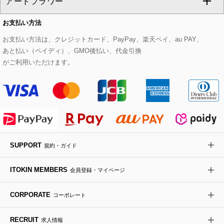
アートフラワー
スウェット・ジャージー
セットアップパンツ
チェスターコート
ベルト・サスペンダー
ピアス・イヤリング
トートバッグ
すべてのシューズ
CHRISTIAN AUJARD Lサイズ
お支払い方法
その他のトップス
セットアップスカート
モッズコート
帽子
ブレスレット・バングル
ショルダーバッグ
パンプス
すべてのアートフラワー
eur3
お支払い方法は、クレジットカード、PayPay、楽天ペイ、au PAY、
あと払い（ペイディ）、GMO後払い、代金引換
セットアップワンピース
ステンカラーコート
ヘアアクセサリー
ブローチ・コサージュ
ボストンバッグ
スニーカー
ローズ
Maison de CINQ
がご利用いただけます。
その他のジャケット・スーツ
ノーカラーコート
財布・名刺入れ・ケース
その他のアクセサリー
クラッチバッグ
ブーツ・ブーティー
オーキッド・胡蝶蘭
MK MICHEL KLEIN BAG
ライダースジャケット
ハンカチ・バンダナ
バックパック・リュック
フラットシューズ
カサブランカ・カラー
HIROKO KOSHINO
デニムジャケット
手袋
ボディバッグ・メッセンジャーバッグ
ローファー
ラナンキュラス
re:edition project 165
SUPPORT
規約・ガイド
ダウンジャケット・コート
チャーム・ストラップ
トラベルバッグ
ドレスシューズ
ポプリアレンジ＆フレグランス
HIROKO BIS
ITOKIN MEMBERS
会員登録・マイページ
その他のコート・ブルゾン
ネクタイ
ビジネスバッグ
サンダル・ミュール
グリーン
HIROKO BIS GRANDE
CORPORATE
コーポレート
ポーチ
その他のバッグ
その他のシューズ
その他のアートフラワー
RECRUIT
求人情報