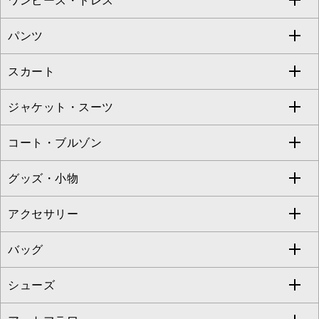
ワンピース・ドレス
すべてのトップス
S sybilla
BUYERS SELECT
パンツ
カットソー・Tシャツ
すべてのワンピース・ドレス
Jocomomola
スカート
ブラウス・シャツ
ワンピース
すべてのパンツ
TARA JARMON
ジャケット・スーツ
ニット・セーター
ドレス
フルレングスパンツ
すべてのスカート
ZAPA
コート・ブルゾン
カーディガン
チュニック
クロップド・半端丈パンツ
ロング・マキシ丈スカート
すべてのジャケット・スーツ
TONEA
グッズ・小物
アンサンブルセット
ジャンパースカート
ガウチョ・ワイドパンツ
ひざ丈スカート
テーラードジャケット
すべてのコート・ブルゾン
al'aise modulation
アクセサリー
ベスト・ジレ
その他のワンピース・ドレス
ハーフ・ショート丈パンツ
ミモレ丈スカート
ノーカラージャケット
トレンチコート
すべてのグッズ・小物
GEORGES RECH
バッグ
パーカー
サロペット・オールインワン
ショート・ミニ丈スカート
セットアップ
ピーコート
マスク
すべてのアクセサリー
GIANNI LO GIUDICE
シューズ
タンクトップ・キャミソール
その他のパンツ
その他のスカート
セットアップジャケット
ダッフルコート
ストール・マフラー・スヌード
ネックレス
すべてのバッグ
CHRISTIAN AUJARD