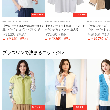
62%OFF
62%OFF
HIROKO BIS GRANDE
HIROKO BIS GRANDE
HIROKO BIS GRA
【大きいサイズ/UV/遮熱性/接触冷
【大きいサイズ】転写プリントド
【大きいサイズ】
感】バックジョイントフレンチス
ッキングカットソー /洗える
プルオーバートップ
リーブカットソー /洗濯機で洗える
￥24,200
（税込）
￥28,600
（税込）
￥30,800
（税込
→
￥9,196
（税込）
→
￥10,868
（税込）
→
￥10,780
（税
プラスワンで決まるニットジレ
65%OFF
80%OFF