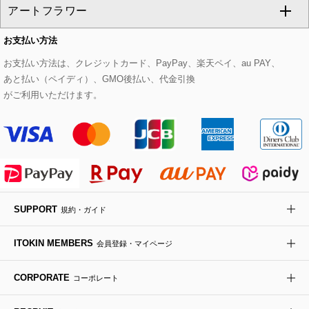
アートフラワー
スウェット・ジャージー
セットアップパンツ
チェスターコート
ベルト・サスペンダー
ピアス・イヤリング
トートバッグ
すべてのシューズ
CHRISTIAN AUJARD Lサイズ
お支払い方法
その他のトップス
セットアップスカート
モッズコート
帽子
ブレスレット・バングル
ショルダーバッグ
パンプス
すべてのアートフラワー
eur3
お支払い方法は、クレジットカード、PayPay、楽天ペイ、au PAY、
あと払い（ペイディ）、GMO後払い、代金引換
セットアップワンピース
ステンカラーコート
ヘアアクセサリー
ブローチ・コサージュ
ボストンバッグ
スニーカー
ローズ
Maison de CINQ
がご利用いただけます。
その他のジャケット・スーツ
ノーカラーコート
財布・名刺入れ・ケース
その他のアクセサリー
クラッチバッグ
ブーツ・ブーティー
オーキッド・胡蝶蘭
MK MICHEL KLEIN BAG
ライダースジャケット
ハンカチ・バンダナ
バックパック・リュック
フラットシューズ
カサブランカ・カラー
HIROKO KOSHINO
デニムジャケット
手袋
ボディバッグ・メッセンジャーバッグ
ローファー
ラナンキュラス
re:edition project 165
SUPPORT
規約・ガイド
ダウンジャケット・コート
チャーム・ストラップ
トラベルバッグ
ドレスシューズ
ポプリアレンジ＆フレグランス
HIROKO BIS
ITOKIN MEMBERS
会員登録・マイページ
その他のコート・ブルゾン
ネクタイ
ビジネスバッグ
サンダル・ミュール
グリーン
HIROKO BIS GRANDE
CORPORATE
コーポレート
ポーチ
その他のバッグ
その他のシューズ
その他のアートフラワー