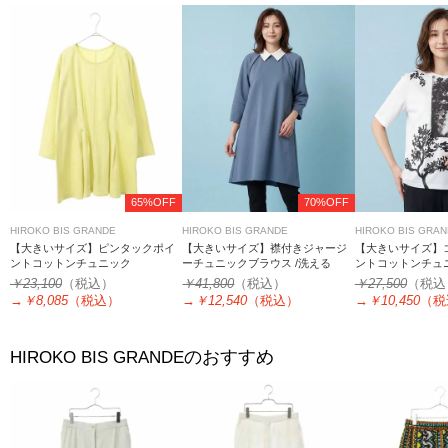
65%OFF
70%OFF
HIROKO BIS GRANDE
HIROKO BIS GRANDE
HIROKO BIS GRA
【大きいサイズ】ピンタックポイ
【大きいサイズ】襟付きジャージ
【大きいサイズ】
ントコットンチュニック
ーチュニックブラウス /洗える
ントコットンチュニ
￥23,100
（税込）
￥41,800
（税込）
￥27,500
（税込
→
￥8,085
（税込）
→
￥12,540
（税込）
→
￥10,450
（税
のおすすめ
HIROKO BIS GRANDE