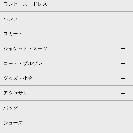
ワンピース・ドレス
すべてのトップス
S sybilla
BUYERS SELECT
パンツ
カットソー・Tシャツ
すべてのワンピース・ドレス
Jocomomola
スカート
ブラウス・シャツ
ワンピース
すべてのパンツ
TARA JARMON
ジャケット・スーツ
ニット・セーター
ドレス
フルレングスパンツ
すべてのスカート
ZAPA
コート・ブルゾン
カーディガン
チュニック
クロップド・半端丈パンツ
ロング・マキシ丈スカート
すべてのジャケット・スーツ
TONEA
グッズ・小物
アンサンブルセット
ジャンパースカート
ガウチョ・ワイドパンツ
ひざ丈スカート
テーラードジャケット
すべてのコート・ブルゾン
al'aise modulation
アクセサリー
ベスト・ジレ
その他のワンピース・ドレス
ハーフ・ショート丈パンツ
ミモレ丈スカート
ノーカラージャケット
トレンチコート
すべてのグッズ・小物
GEORGES RECH
バッグ
パーカー
サロペット・オールインワン
ショート・ミニ丈スカート
セットアップ
ピーコート
マスク
すべてのアクセサリー
GIANNI LO GIUDICE
シューズ
タンクトップ・キャミソール
その他のパンツ
その他のスカート
セットアップジャケット
ダッフルコート
ストール・マフラー・スヌード
ネックレス
すべてのバッグ
CHRISTIAN AUJARD