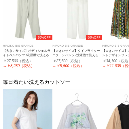
70%OFF
80%OFF
HIROKO BIS GRANDE
HIROKO BIS GRANDE
HIROKO BIS GRA
【大きいサイズ】ボディシェルラ
【大きいサイズ】タイプライター
【大きいサイズ】
イトベルパンツ /洗濯機で洗える
コクーンパンツ /洗濯機で洗える
ントデザインフレア
る
￥27,500
（税込）
￥27,500
（税込）
￥34,100
（税込
→
￥8,250
（税込）
→
￥5,500
（税込）
→
￥11,935
（税
毎日着たい洗えるカットソー