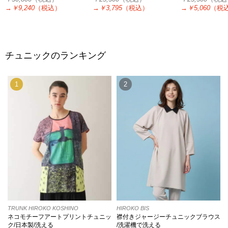
→
￥9,240
（税込）
→
￥3,795
（税込）
→
￥5,060
（税
チュニックのランキング
1
2
TRUNK HIROKO KOSHINO
HIROKO BIS
ネコモチーフアートプリントチュニッ
襟付きジャージーチュニックブラウス
ク/日本製/洗える
/洗濯機で洗える