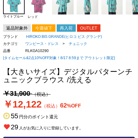
ライトブルー
レッド
返品対象外
今週値下
再入荷
OUTLET
ブランド
HIROKO BIS GRANDE(ヒロコ ビス グランデ)
カテゴリ
ワンピース・ドレス
>
チュニック
品番
RLKGA10290
[タイムセール&2点10%OFF対象！8/17 8:59まで アウトレット限定]
【大きいサイズ】デジタルパターンチ
ュニックブラウス /洗える
￥31,900
（税込）
￥12,122
62
（税込）
%OFF
55
円分のポイント還元
29
人がお気に入りに登録しています。