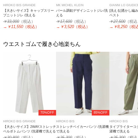
HIROKO BIS GRANDE
MK MICHEL KLEIN
GIANNI LO GIUDIC
【大きいサイズ】キャップスリー
パール調釦デザインニットジレ/洗
[洗える]透かし編み
ブニットジレ /洗える
える
ベスト
￥33,000
（税込）
￥17,600
（税込）
￥27,500
（税込
→
￥11,550
（税込）
→
￥3,520
（税込）
→
￥8,250
（税
ウエストゴムで履き心地楽ちん
70%OFF
85%OFF
HIROKO BIS GRANDE
HIROKO BIS
HIROKO BIS
【大きいサイズ】2WAYストレッチ
ストレッチベイカーパンツ /洗濯機
タイプライターコク
ベルボトムパンツ /洗濯機で洗える
で洗える
濯機で洗える
￥30,800
（税込）
￥25,300
（税込）
￥25,300
（税込