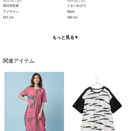
HIROKO BIS
HIROKO BIS
四日市近鉄
トキハわさだ
アメチャン
Nami
157 cm
160 cm
もっと見る
▼
関連アイテム