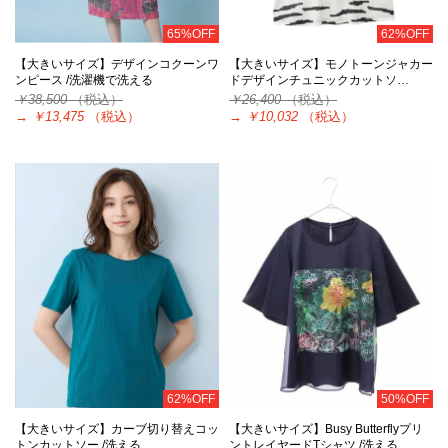
65%OFF
62%OFF
【大きいサイズ】デザインコクーンワ
【大きいサイズ】モノトーンジャカー
ンピース /洗濯機で洗える
ドデザインチュニックカットソ…
￥38,500
（税込）
￥26,400
（税込）
→
￥13,475
（税込）
→
￥10,032
（税込）
62%OFF
50%OFF
【大きいサイズ】カーブ切り替えコッ
【大きいサイズ】Busy Butterflyプリ
トンカットソー /洗える
ントレイヤードTシャツ /洗える