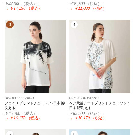
￥47,300
（税込）
￥39,600
（税込）
→
￥14,190
（税込）
→
￥11,880
（税込）
3
4
HIROKO KOSHINO
HIROKO KOSHINO
フェイスプリントチュニック /日本製/
ベア天竺アートプリントチュニック /
洗える
日本製/洗える
￥46,200
（税込）
￥53,900
（税込）
→
￥16,170
（税込）
→
￥16,170
（税込）
5
6