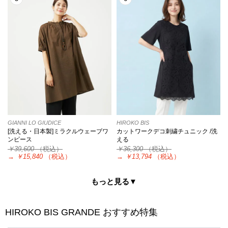
GIANNI LO GIUDICE
HIROKO BIS
[洗える・日本製]ミラクルウェーブワ
カットワークデコ刺繍チュニック /洗
ンピース
える
￥39,600
（税込）
￥36,300
（税込）
→
￥15,840
（税込）
→
￥13,794
（税込）
もっと見る▼
HIROKO BIS GRANDE
おすすめ特集