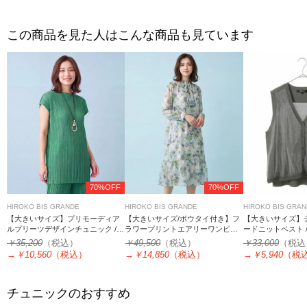
この商品を見た人はこんな商品も見ています
70%OFF
70%OFF
HIROKO BIS GRANDE
HIROKO BIS GRANDE
HIROKO BIS GRA
【大きいサイズ】プリモーディア
【大きいサイズ/ボウタイ付き】フ
【大きいサイズ】
ルプリーツデザインチュニック /洗
ラワープリントエアリーワンピー
ードニットベスト 
える
ス
￥35,200
（税込）
￥49,500
（税込）
￥33,000
（税込
→
￥10,560
（税込）
→
￥14,850
（税込）
→
￥5,940
（税
チュニックのおすすめ