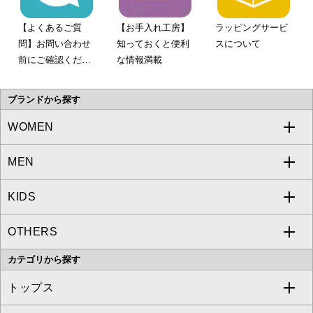
【よくあるご質
【お手入れ工房】
ラッピングサービ
問】お問い合わせ
知っておくと便利
スについて
前にご確認くださ
な情報満載
い。
ブランドから探す
WOMEN
MEN
a.v.v
KIDS
MICHEL KLEIN
a.v.v
OTHERS
MK MICHEL KLEIN
MICHEL KLEIN HOMME
a.v.v
カテゴリから探す
OFUON le MK
MK MICHEL KLEIN HOMME
MK MICHEL KLEIN BAG
トップス
Sybilla
EMILIO ROBBA