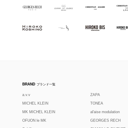
BRAND
ブランド一覧
a.v.v
ZAPA
MICHEL KLEIN
TONEA
MK MICHEL KLEIN
al'aise modulation
OFUON le MK
GEORGES RECH