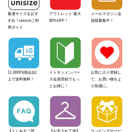
最適サイズをおす
アウトレット 最大
メールマガジン会
すめ！unisizeご利
80%OFF！
員様募集中！
用ガイド
11,000円(税込)以
イトキンメンバー
お気に入り登録し
上で送料無料！
ズ会員登録でもっ
て、お買い物をよ
とお得に！
り快適に。
【よくあるご質
【お手入れ工房】
ラッピングサービ