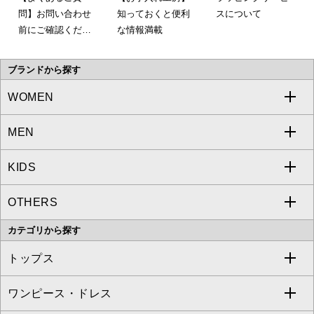
問】お問い合わせ
知っておくと便利
スについて
前にご確認くださ
な情報満載
い。
ブランドから探す
WOMEN
MEN
a.v.v
KIDS
MICHEL KLEIN
a.v.v
OTHERS
MK MICHEL KLEIN
MICHEL KLEIN HOMME
a.v.v
カテゴリから探す
OFUON le MK
MK MICHEL KLEIN HOMME
MK MICHEL KLEIN BAG
トップス
Sybilla
EMILIO ROBBA
ワンピース・ドレス
すべてのトップス
S sybilla
BUYERS SELECT