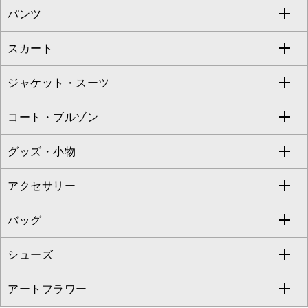
パンツ
カットソー・Tシャツ
すべてのワンピース・ドレス
Jocomomola
スカート
ブラウス・シャツ
ワンピース
すべてのパンツ
TARA JARMON
ジャケット・スーツ
ニット・セーター
ドレス
フルレングスパンツ
すべてのスカート
ZAPA
コート・ブルゾン
カーディガン
チュニック
クロップド・半端丈パンツ
ロング・マキシ丈スカート
すべてのジャケット・スーツ
TONEA
グッズ・小物
アンサンブルセット
ジャンパースカート
ガウチョ・ワイドパンツ
ひざ丈スカート
テーラードジャケット
すべてのコート・ブルゾン
al'aise modulation
アクセサリー
ベスト・ジレ
その他のワンピース・ドレス
ハーフ・ショート丈パンツ
ミモレ丈スカート
ノーカラージャケット
トレンチコート
すべてのグッズ・小物
GEORGES RECH
バッグ
パーカー
サロペット・オールインワン
ショート・ミニ丈スカート
セットアップ
ピーコート
マスク
すべてのアクセサリー
GIANNI LO GIUDICE
シューズ
タンクトップ・キャミソール
その他のパンツ
その他のスカート
セットアップジャケット
ダッフルコート
ストール・マフラー・スヌード
ネックレス
すべてのバッグ
CHRISTIAN AUJARD
アートフラワー
スウェット・ジャージー
セットアップパンツ
チェスターコート
ベルト・サスペンダー
ピアス・イヤリング
トートバッグ
すべてのシューズ
CHRISTIAN AUJARD Lサイズ