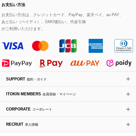
お支払い方法
その他のトップス
セットアップスカート
モッズコート
帽子
ブレスレット・バングル
ショルダーバッグ
パンプス
すべてのアートフラワー
eur3
お支払い方法は、クレジットカード、PayPay、楽天ペイ、au PAY、
あと払い（ペイディ）、GMO後払い、代金引換
セットアップワンピース
ステンカラーコート
ヘアアクセサリー
ブローチ・コサージュ
ボストンバッグ
スニーカー
ローズ
Maison de CINQ
がご利用いただけます。
その他のジャケット・スーツ
ノーカラーコート
財布・名刺入れ・ケース
その他のアクセサリー
クラッチバッグ
ブーツ・ブーティー
オーキッド・胡蝶蘭
MK MICHEL KLEIN BAG
ライダースジャケット
ハンカチ・バンダナ
バックパック・リュック
フラットシューズ
カサブランカ・カラー
HIROKO KOSHINO
デニムジャケット
手袋
ボディバッグ・メッセンジャーバッグ
ローファー
ラナンキュラス
re:edition project 165
SUPPORT
規約・ガイド
ダウンジャケット・コート
チャーム・ストラップ
トラベルバッグ
ドレスシューズ
ポプリアレンジ＆フレグランス
HIROKO BIS
ITOKIN MEMBERS
会員登録・マイページ
その他のコート・ブルゾン
ネクタイ
ビジネスバッグ
サンダル・ミュール
グリーン
HIROKO BIS GRANDE
CORPORATE
コーポレート
ポーチ
その他のバッグ
その他のシューズ
その他のアートフラワー
RECRUIT
求人情報
傘・日傘