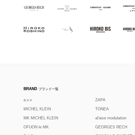
BRAND
ブランド一覧
a.v.v
ZAPA
MICHEL KLEIN
TONEA
MK MICHEL KLEIN
al'aise modulation
OFUON le MK
GEORGES RECH