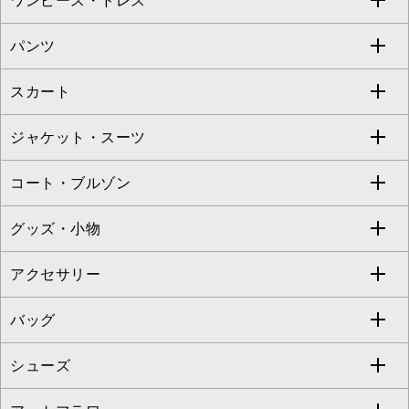
ワンピース・ドレス
すべてのトップス
S sybilla
BUYERS SELECT
パンツ
カットソー・Tシャツ
すべてのワンピース・ドレス
Jocomomola
スカート
ブラウス・シャツ
ワンピース
すべてのパンツ
TARA JARMON
ジャケット・スーツ
ニット・セーター
ドレス
フルレングスパンツ
すべてのスカート
ZAPA
コート・ブルゾン
カーディガン
チュニック
クロップド・半端丈パンツ
ロング・マキシ丈スカート
すべてのジャケット・スーツ
TONEA
グッズ・小物
アンサンブルセット
ジャンパースカート
ガウチョ・ワイドパンツ
ひざ丈スカート
テーラードジャケット
すべてのコート・ブルゾン
al'aise modulation
アクセサリー
ベスト・ジレ
その他のワンピース・ドレス
ハーフ・ショート丈パンツ
ミモレ丈スカート
ノーカラージャケット
トレンチコート
すべてのグッズ・小物
GEORGES RECH
バッグ
パーカー
サロペット・オールインワン
ショート・ミニ丈スカート
セットアップ
ピーコート
マスク
すべてのアクセサリー
GIANNI LO GIUDICE
シューズ
タンクトップ・キャミソール
その他のパンツ
その他のスカート
セットアップジャケット
ダッフルコート
ストール・マフラー・スヌード
ネックレス
すべてのバッグ
CHRISTIAN AUJARD