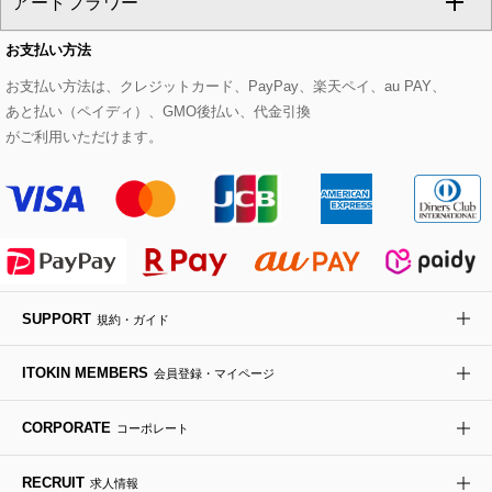
アートフラワー
スウェット・ジャージー
セットアップパンツ
チェスターコート
ベルト・サスペンダー
ピアス・イヤリング
トートバッグ
すべてのシューズ
CHRISTIAN AUJARD Lサイズ
お支払い方法
その他のトップス
セットアップスカート
モッズコート
帽子
ブレスレット・バングル
ショルダーバッグ
パンプス
すべてのアートフラワー
eur3
お支払い方法は、クレジットカード、PayPay、楽天ペイ、au PAY、
あと払い（ペイディ）、GMO後払い、代金引換
セットアップワンピース
ステンカラーコート
ヘアアクセサリー
ブローチ・コサージュ
ボストンバッグ
スニーカー
ローズ
Maison de CINQ
がご利用いただけます。
その他のジャケット・スーツ
ノーカラーコート
財布・名刺入れ・ケース
その他のアクセサリー
クラッチバッグ
ブーツ・ブーティー
オーキッド・胡蝶蘭
MK MICHEL KLEIN BAG
ライダースジャケット
ハンカチ・バンダナ
バックパック・リュック
フラットシューズ
カサブランカ・カラー
HIROKO KOSHINO
デニムジャケット
手袋
ボディバッグ・メッセンジャーバッグ
ローファー
ラナンキュラス
re:edition project 165
SUPPORT
規約・ガイド
ダウンジャケット・コート
チャーム・ストラップ
トラベルバッグ
ドレスシューズ
ポプリアレンジ＆フレグランス
HIROKO BIS
ITOKIN MEMBERS
会員登録・マイページ
その他のコート・ブルゾン
ネクタイ
ビジネスバッグ
サンダル・ミュール
グリーン
HIROKO BIS GRANDE
CORPORATE
コーポレート
ポーチ
その他のバッグ
その他のシューズ
その他のアートフラワー
RECRUIT
求人情報