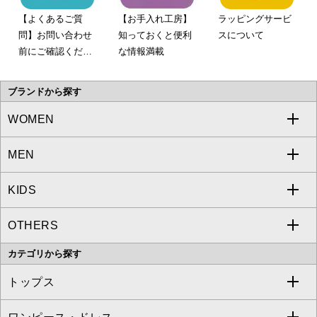
【よくあるご質
【お手入れ工房】
ラッピングサービ
問】お問い合わせ
知っておくと便利
スについて
前にご確認くださ
な情報満載
い。
ブランドから探す
WOMEN
MEN
a.v.v
KIDS
MICHEL KLEIN
a.v.v
OTHERS
MK MICHEL KLEIN
MICHEL KLEIN HOMME
a.v.v
カテゴリから探す
OFUON le MK
MK MICHEL KLEIN HOMME
MK MICHEL KLEIN BAG
トップス
Sybilla
EMILIO ROBBA