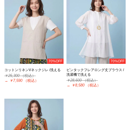
70%OFF
70%OFF
コットンリネンVネックジレ /洗える
ピンタックフレアロング丈ブラウス /
洗濯機で洗える
￥25,300
（税込）
￥28,600
（税込）
→
￥7,590
（税込）
→
￥8,580
（税込）