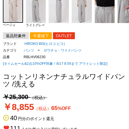
ベージュ
ライトグレー
返品対象外
今週値下
OUTLET
ブランド
HIROKO BIS(ヒロコ ビス)
カテゴリ
パンツ
>
ガウチョ・ワイドパンツ
品番
RBLHV06230
[タイムセール&2点10%OFF対象！8/17 8:59まで アウトレット限定]
コットンリネンナチュラルワイドパン
ツ /洗える
￥25,300
（税込）
￥8,855
65
（税込）
%OFF
40
円分のポイント還元
111