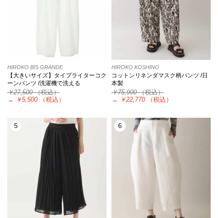
HIROKO BIS GRANDE
HIROKO KOSHINO
【大きいサイズ】タイプライターコク
コットンリネンダマスク柄パンツ /日
ーンパンツ /洗濯機で洗える
本製
￥27,500
（税込）
￥75,900
（税込）
→
￥5,500
（税込）
→
￥22,770
（税込）
5
6