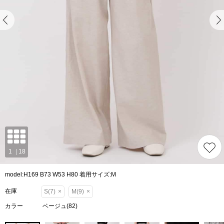
model:H169 B73 W53 H80 着用サイズ:M
在庫
S(7)
×
M(9)
×
カラー
ベージュ(82)