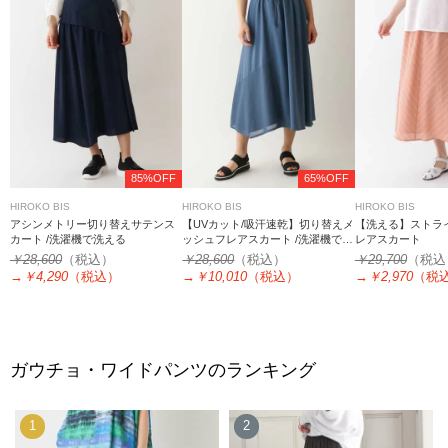
85%OFF
65%OFF
HIROKO BIS
HIROKO BIS
HIROKO BIS
アシンメトリー切り替えサテンス
【UVカット/吸汗速乾】切り替えメ
【洗える】ストラ
カート /洗濯機で洗える
ッシュフレアスカート /洗濯機で洗
レアスカート
える
￥28,600
（税込）
￥28,600
（税込）
￥29,700
（税込
→
￥4,290
（税込）
→
￥10,010
（税込）
→
￥2,970
（税
ガウチョ・ワイドパンツのランキング
1
2