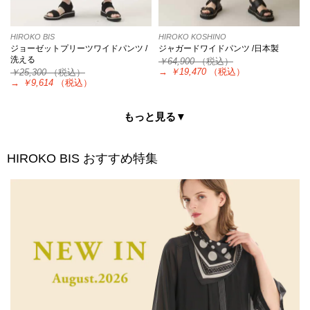
HIROKO BIS
HIROKO KOSHINO
ジョーゼットプリーツワイドパンツ /
ジャガードワイドパンツ /日本製
洗える
￥64,900
（税込）
→
￥19,470
（税込）
￥25,300
（税込）
→
￥9,614
（税込）
もっと見る▼
HIROKO BIS
おすすめ特集