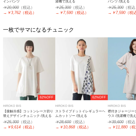
インパンツ
濯機で洗える
パンツ /洗える
￥20,900
（税込）
￥25,300
（税込）
￥25,300
（税込
→
￥3,762
（税込）
→
￥7,590
（税込）
→
￥7,590
（税
一枚でサマになるチュニック
62%OFF
62%OFF
HIROKO BIS
HIROKO BIS
HIROKO BIS
【接触冷感】コットンレース切り
ストライプドットイレギュラーヘ
襟付きジャージー
替えデザインチュニック /洗える
ムカットソー /洗える
ウス /洗濯機で洗
￥25,300
（税込）
￥28,600
（税込）
￥39,600
（税込
→
￥9,614
（税込）
→
￥10,868
（税込）
→
￥11,880
（税