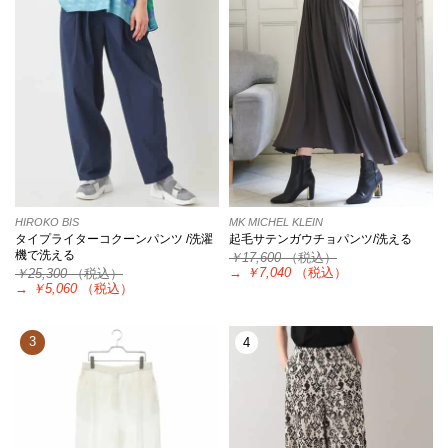
HIROKO BIS
MK MICHEL KLEIN
タイプライターコクーンパンツ /洗濯
起毛サテンガウチョパンツ/洗える
機で洗える
￥17,600
（税込）
→
￥7,040
（税込）
￥25,300
（税込）
→
￥5,060
（税込）
3
4