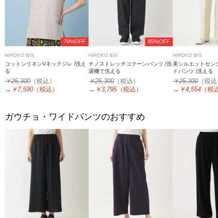
70%OFF
85%OFF
HIROKO BIS
HIROKO BIS
HIROKO BIS
コットンリネンVネックジレ /洗え
チノストレッチコクーンパンツ /洗
美シルエットセン
る
濯機で洗える
ドパンツ /洗える
￥25,300
（税込）
￥25,300
（税込）
￥25,300
（税込
→
￥7,590
（税込）
→
￥3,795
（税込）
→
￥4,554
（税
ガウチョ・ワイドパンツのおすすめ