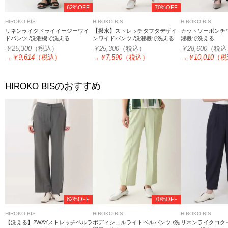
62%OFF
70%OFF
HIROKO BIS
HIROKO BIS
HIROKO BIS
リネンライクドライイージーワイ
【撥水】ストレッチタフタデザイ
カットソーポンチワ
ドパンツ /洗濯機で洗える
ンワイドパンツ /洗濯機で洗える
濯機で洗える
￥25,300
（税込）
￥25,300
（税込）
￥28,600
（税込
→
￥9,614
（税込）
→
￥7,590
（税込）
→
￥10,010
（税
のおすすめ
HIROKO BIS
82%OFF
70%OFF
HIROKO BIS
HIROKO BIS
HIROKO BIS
【洗える】2WAYストレッチベルラ
ボディシェルライトベルパンツ /洗
リネンライクコク