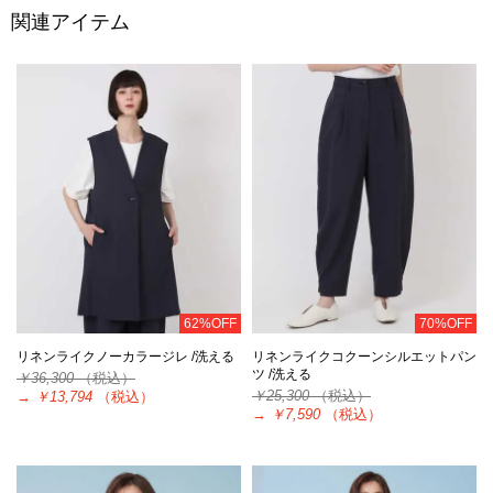
関連アイテム
62%OFF
70%OFF
リネンライクノーカラージレ /洗える
リネンライクコクーンシルエットパン
ツ /洗える
￥36,300
（税込）
￥25,300
（税込）
→
￥13,794
（税込）
→
￥7,590
（税込）