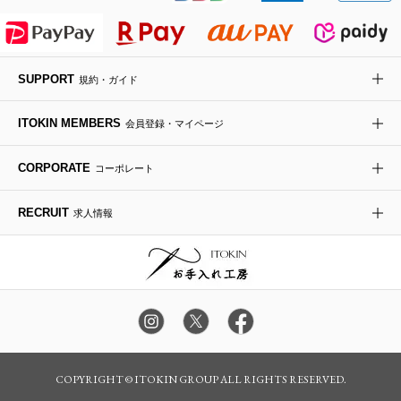
ライダースジャケット
ハンカチ・バンダナ
バックパック・リュック
フラットシューズ
カサブランカ・カラー
HIROKO KOSHINO
デニムジャケット
手袋
ボディバッグ・メッセンジャーバッグ
ローファー
ラナンキュラス
re:edition project 165
SUPPORT
規約・ガイド
ダウンジャケット・コート
チャーム・ストラップ
トラベルバッグ
ドレスシューズ
ポプリアレンジ＆フレグランス
HIROKO BIS
ITOKIN MEMBERS
会員登録・マイページ
その他のコート・ブルゾン
ネクタイ
ビジネスバッグ
サンダル・ミュール
グリーン
HIROKO BIS GRANDE
CORPORATE
コーポレート
ポーチ
その他のバッグ
その他のシューズ
その他のアートフラワー
RECRUIT
求人情報
傘・日傘
アイウェア
レッグウェア
時計
カラー・サイズを選択してカートに入れる
COPYRIGHT © ITOKIN GROUP ALL RIGHTS RESERVED.