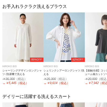
お手入れラクラク洗えるブラウス
85%OFF
62%OFF
HIROKO BIS
HIROKO BIS
HIROKO BIS
シャーリングデザインロングシャ
シュリンクシアーロングシャツ /洗
【接触冷感】コッ
ツ /洗濯機で洗える
える
ューム袖カットソー
￥36,300
（税込）
￥25,300
（税込）
￥20,900
（税込
→
￥5,445
（税込）
→
￥9,614
（税込）
→
￥7,942
（税
デイリーに活躍する洗えるスカート