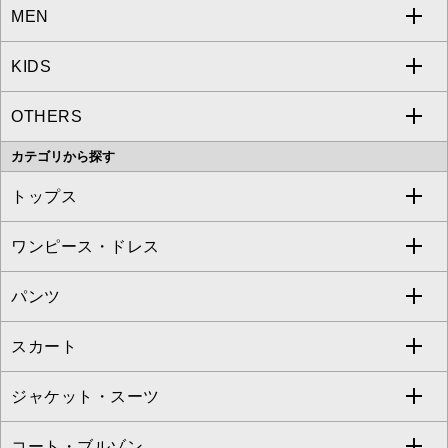
MEN
a.v.v
KIDS
MICHEL KLEIN
a.v.v
OTHERS
MK MICHEL KLEIN
MICHEL KLEIN HOMME
a.v.v
カテゴリから探す
OFUON le MK
MK MICHEL KLEIN HOMME
MK MICHEL KLEIN BAG
トップス
Sybilla
EMILIO ROBBA
ワンピース・ドレス
すべてのトップス
S sybilla
BUYERS SELECT
パンツ
カットソー・Tシャツ
すべてのワンピース・ドレス
Jocomomola
スカート
ブラウス・シャツ
ワンピース
すべてのパンツ
TARA JARMON
ジャケット・スーツ
ニット・セーター
ドレス
フルレングスパンツ
すべてのスカート
ZAPA
コート・ブルゾン
カーディガン
チュニック
クロップド・半端丈パンツ
ロング・マキシ丈スカート
すべてのジャケット・スーツ