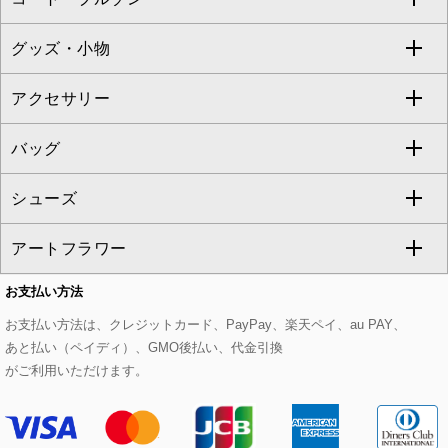
TONEA
グッズ・小物
アンサンブルセット
ジャンパースカート
ガウチョ・ワイドパンツ
ひざ丈スカート
テーラードジャケット
すべてのコート・ブルゾン
al'aise modulation
アクセサリー
ベスト・ジレ
その他のワンピース・ドレス
ハーフ・ショート丈パンツ
ミモレ丈スカート
ノーカラージャケット
トレンチコート
すべてのグッズ・小物
GEORGES RECH
バッグ
パーカー
サロペット・オールインワン
ショート・ミニ丈スカート
セットアップ
ピーコート
マスク
すべてのアクセサリー
GIANNI LO GIUDICE
シューズ
タンクトップ・キャミソール
その他のパンツ
その他のスカート
セットアップジャケット
ダッフルコート
ストール・マフラー・スヌード
ネックレス
すべてのバッグ
CHRISTIAN AUJARD
アートフラワー
スウェット・ジャージー
セットアップパンツ
チェスターコート
ベルト・サスペンダー
ピアス・イヤリング
トートバッグ
すべてのシューズ
CHRISTIAN AUJARD Lサイズ
お支払い方法
その他のトップス
セットアップスカート
モッズコート
帽子
ブレスレット・バングル
ショルダーバッグ
パンプス
すべてのアートフラワー
eur3
お支払い方法は、クレジットカード、PayPay、楽天ペイ、au PAY、
あと払い（ペイディ）、GMO後払い、代金引換
セットアップワンピース
ステンカラーコート
ヘアアクセサリー
ブローチ・コサージュ
ボストンバッグ
スニーカー
ローズ
Maison de CINQ
がご利用いただけます。
その他のジャケット・スーツ
ノーカラーコート
財布・名刺入れ・ケース
その他のアクセサリー
クラッチバッグ
ブーツ・ブーティー
オーキッド・胡蝶蘭
MK MICHEL KLEIN BAG