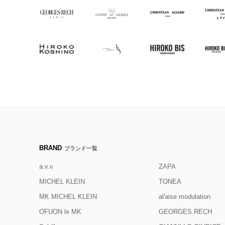
BRAND
ブランド一覧
a.v.v
ZAPA
MICHEL KLEIN
TONEA
MK MICHEL KLEIN
al'aise modulation
OFUON le MK
GEORGES RECH