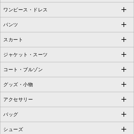
Sybilla
EMILIO ROBBA
ワンピース・ドレス
すべてのトップス
S sybilla
BUYERS SELECT
パンツ
カットソー・Tシャツ
すべてのワンピース・ドレス
Jocomomola
スカート
ブラウス・シャツ
ワンピース
すべてのパンツ
TARA JARMON
ジャケット・スーツ
ニット・セーター
ドレス
フルレングスパンツ
すべてのスカート
ZAPA
コート・ブルゾン
カーディガン
チュニック
クロップド・半端丈パンツ
ロング・マキシ丈スカート
すべてのジャケット・スーツ
TONEA
グッズ・小物
アンサンブルセット
ジャンパースカート
ガウチョ・ワイドパンツ
ひざ丈スカート
テーラードジャケット
すべてのコート・ブルゾン
al'aise modulation
アクセサリー
ベスト・ジレ
その他のワンピース・ドレス
ハーフ・ショート丈パンツ
ミモレ丈スカート
ノーカラージャケット
トレンチコート
すべてのグッズ・小物
GEORGES RECH
バッグ
パーカー
サロペット・オールインワン
ショート・ミニ丈スカート
セットアップ
ピーコート
マスク
すべてのアクセサリー
GIANNI LO GIUDICE
シューズ
タンクトップ・キャミソール
その他のパンツ
その他のスカート
セットアップジャケット
ダッフルコート
ストール・マフラー・スヌード
ネックレス
すべてのバッグ