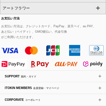
CHRISTIAN AUJARD
アートフラワー
スウェット・ジャージー
セットアップパンツ
チェスターコート
ベルト・サスペンダー
ピアス・イヤリング
トートバッグ
すべてのシューズ
CHRISTIAN AUJARD Lサイズ
お支払い方法
その他のトップス
セットアップスカート
モッズコート
帽子
ブレスレット・バングル
ショルダーバッグ
パンプス
すべてのアートフラワー
eur3
お支払い方法は、クレジットカード、PayPay、楽天ペイ、au PAY、
あと払い（ペイディ）、GMO後払い、代金引換
セットアップワンピース
ステンカラーコート
ヘアアクセサリー
ブローチ・コサージュ
ボストンバッグ
スニーカー
ローズ
Maison de CINQ
がご利用いただけます。
その他のジャケット・スーツ
ノーカラーコート
財布・名刺入れ・ケース
その他のアクセサリー
クラッチバッグ
ブーツ・ブーティー
オーキッド・胡蝶蘭
MK MICHEL KLEIN BAG
ライダースジャケット
ハンカチ・バンダナ
バックパック・リュック
フラットシューズ
カサブランカ・カラー
HIROKO KOSHINO
デニムジャケット
手袋
ボディバッグ・メッセンジャーバッグ
ローファー
ラナンキュラス
re:edition project 165
SUPPORT
規約・ガイド
ダウンジャケット・コート
チャーム・ストラップ
トラベルバッグ
ドレスシューズ
ポプリアレンジ＆フレグランス
HIROKO BIS
ITOKIN MEMBERS
会員登録・マイページ
その他のコート・ブルゾン
ネクタイ
ビジネスバッグ
サンダル・ミュール
グリーン
HIROKO BIS GRANDE
CORPORATE
コーポレート
ポーチ
その他のバッグ
その他のシューズ
その他のアートフラワー