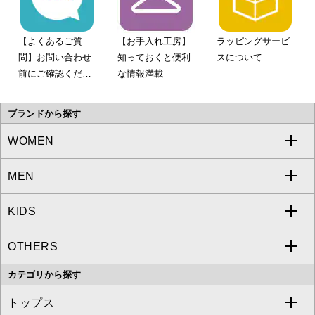
【よくあるご質
【お手入れ工房】
ラッピングサービ
問】お問い合わせ
知っておくと便利
スについて
前にご確認くださ
な情報満載
い。
ブランドから探す
WOMEN
MEN
a.v.v
KIDS
MICHEL KLEIN
a.v.v
OTHERS
MK MICHEL KLEIN
MICHEL KLEIN HOMME
a.v.v
カテゴリから探す
OFUON le MK
MK MICHEL KLEIN HOMME
MK MICHEL KLEIN BAG
トップス