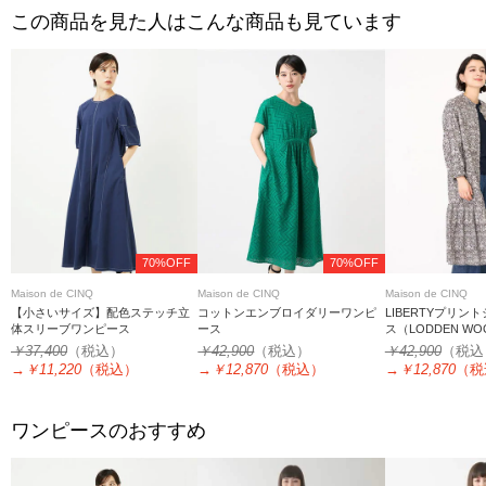
この商品を見た人はこんな商品も見ています
70%OFF
70%OFF
Maison de CINQ
Maison de CINQ
Maison de CINQ
【小さいサイズ】配色ステッチ立
コットンエンブロイダリーワンピ
LIBERTYプリン
体スリーブワンピース
ース
ス（LODDEN WO
￥37,400
（税込）
￥42,900
（税込）
￥42,900
（税込
→
￥11,220
（税込）
→
￥12,870
（税込）
→
￥12,870
（税
ワンピースのおすすめ