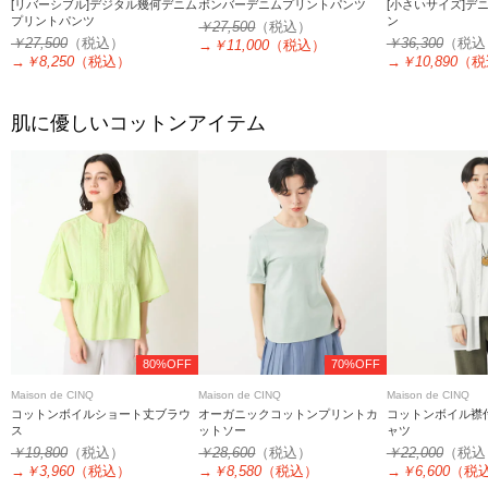
[リバーシブル]デジタル幾何デニム
ボンバーデニムプリントパンツ
[小さいサイズ]デ
プリントパンツ
ン
￥27,500
（税込）
￥27,500
（税込）
￥36,300
（税込
→
￥11,000
（税込）
→
￥8,250
（税込）
→
￥10,890
（税
肌に優しいコットンアイテム
80%OFF
70%OFF
Maison de CINQ
Maison de CINQ
Maison de CINQ
コットンボイルショート丈ブラウ
オーガニックコットンプリントカ
コットンボイル襟
ス
ットソー
ャツ
￥19,800
（税込）
￥28,600
（税込）
￥22,000
（税込
→
￥3,960
（税込）
→
￥8,580
（税込）
→
￥6,600
（税