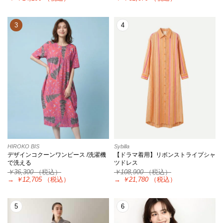
3
4
HIROKO BIS
Sybilla
デザインコクーンワンピース /洗濯機
【ドラマ着用】リボンストライプシャ
で洗える
ツドレス
￥36,300
（税込）
￥108,900
（税込）
→
￥12,705
（税込）
→
￥21,780
（税込）
5
6