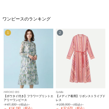
ワンピースのランキング
1
2
HIROKO BIS
Sybilla
【ボウタイ付き】フラワープリントエ
【メディア着用】リボンストライプド
アリーワンピース
レス
￥47,300
（税込）
￥108,900
（税込）
→
￥14,190
（税込）
→
￥32,670
（税込）