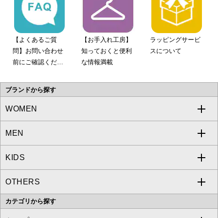
【よくあるご質
【お手入れ工房】
ラッピングサービ
問】お問い合わせ
知っておくと便利
スについて
前にご確認くださ
な情報満載
い。
ブランドから探す
WOMEN
MEN
a.v.v
KIDS
MICHEL KLEIN
a.v.v
OTHERS
MK MICHEL KLEIN
MICHEL KLEIN HOMME
a.v.v
カテゴリから探す
OFUON le MK
MK MICHEL KLEIN HOMME
MK MICHEL KLEIN BAG