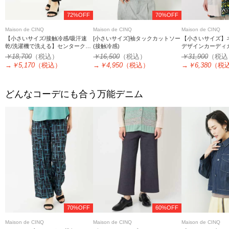
72%OFF
70%OFF
Maison de CINQ
Maison de CINQ
Maison de CINQ
【小さいサイズ/接触冷感/吸汗速
[小さいサイズ]袖タックカットソー
【小さいサイズ】
乾/洗濯機で洗える】センタークリ
(接触冷感)
デザインカーディ
ースプルオンパンツ
￥18,700
（税込）
￥16,500
（税込）
￥31,900
（税込
→
￥5,170
（税込）
→
￥4,950
（税込）
→
￥6,380
（税
どんなコーデにも合う万能デニム
70%OFF
60%OFF
Maison de CINQ
Maison de CINQ
Maison de CINQ