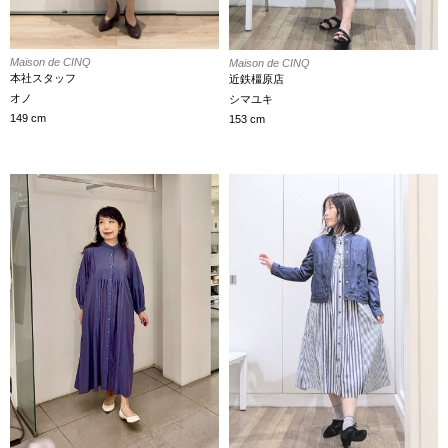
Maison de CINQ
Maison de CINQ
本社スタッフ
近鉄橿原店
オノ
シマユキ
149 cm
153 cm