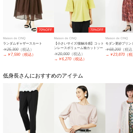
70%OFF
70%OFF
Maison de CINQ
Maison de CINQ
Maison de CINQ
ランダムギャザースカート
【小さいサイズ/接触冷感】コット
モダン更紗プリン
ンレースボリューム袖カットソー
￥25,300
（税込）
￥68,200
（税込
￥20,900
（税込）
→
￥7,590
（税込）
→
￥23,870
（税
→
￥6,270
（税込）
低身長さんにおすすめのアイテム