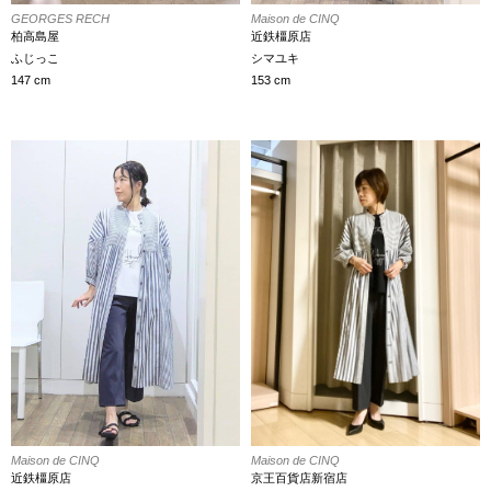
GEORGES RECH
Maison de CINQ
柏高島屋
近鉄橿原店
ふじっこ
シマユキ
147 cm
153 cm
Maison de CINQ
Maison de CINQ
近鉄橿原店
京王百貨店新宿店