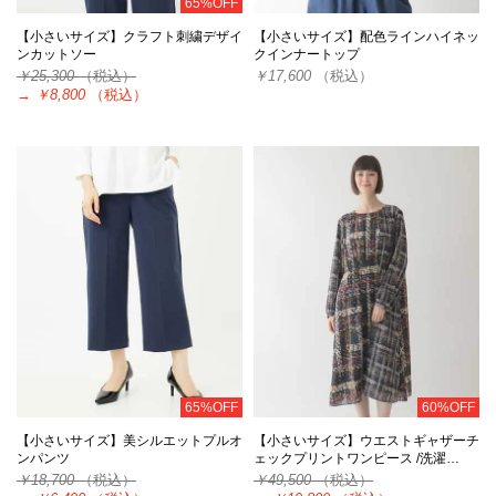
65%OFF
【小さいサイズ】クラフト刺繍デザイ
【小さいサイズ】配色ラインハイネッ
ンカットソー
クインナートップ
￥25,300
（税込）
￥17,600
（税込）
→
￥8,800
（税込）
65%OFF
60%OFF
【小さいサイズ】美シルエットプルオ
【小さいサイズ】ウエストギャザーチ
ンパンツ
ェックプリントワンピース /洗濯…
￥18,700
（税込）
￥49,500
（税込）