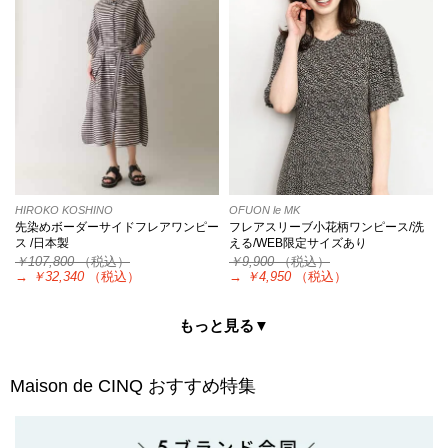
HIROKO KOSHINO
OFUON le MK
先染めボーダーサイドフレアワンピー
フレアスリーブ小花柄ワンピース/洗
ス /日本製
える/WEB限定サイズあり
￥107,800
（税込）
￥9,900
（税込）
→
￥32,340
（税込）
→
￥4,950
（税込）
もっと見る▼
Maison de CINQ
おすすめ特集