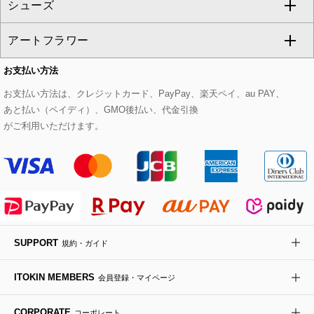
シューズ
タンクトップ・キャミソール
その他のパンツ
その他のスカート
セットアップジャケット
ダッフルコート
ストール・マフラー・スヌード
ネックレス
すべてのバッグ
CHRISTIAN AUJARD
アートフラワー
スウェット・ジャージー
セットアップパンツ
チェスターコート
ベルト・サスペンダー
ピアス・イヤリング
トートバッグ
すべてのシューズ
CHRISTIAN AUJARD Lサイズ
お支払い方法
その他のトップス
セットアップスカート
モッズコート
帽子
ブレスレット・バングル
ショルダーバッグ
パンプス
すべてのアートフラワー
eur3
お支払い方法は、クレジットカード、PayPay、楽天ペイ、au PAY、
あと払い（ペイディ）、GMO後払い、代金引換
セットアップワンピース
ステンカラーコート
ヘアアクセサリー
ブローチ・コサージュ
ボストンバッグ
スニーカー
ローズ
Maison de CINQ
がご利用いただけます。
その他のジャケット・スーツ
ノーカラーコート
財布・名刺入れ・ケース
その他のアクセサリー
クラッチバッグ
ブーツ・ブーティー
オーキッド・胡蝶蘭
MK MICHEL KLEIN BAG
ライダースジャケット
ハンカチ・バンダナ
バックパック・リュック
フラットシューズ
カサブランカ・カラー
HIROKO KOSHINO
デニムジャケット
手袋
ボディバッグ・メッセンジャーバッグ
ローファー
ラナンキュラス
re:edition project 165
SUPPORT
規約・ガイド
ダウンジャケット・コート
チャーム・ストラップ
トラベルバッグ
ドレスシューズ
ポプリアレンジ＆フレグランス
HIROKO BIS
ITOKIN MEMBERS
会員登録・マイページ
その他のコート・ブルゾン
ネクタイ
ビジネスバッグ
サンダル・ミュール
グリーン
HIROKO BIS GRANDE
CORPORATE
コーポレート