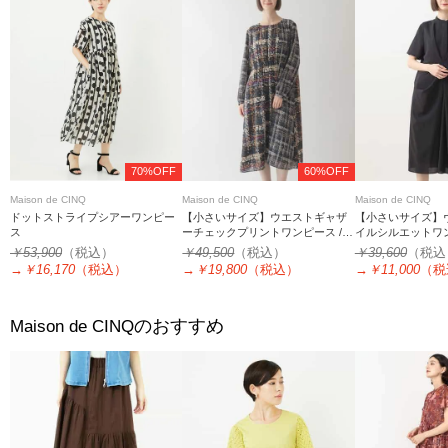
70%OFF
60%OFF
Maison de CINQ
Maison de CINQ
Maison de CINQ
ドットストライプシアーワンピー
【小さいサイズ】ウエストギャザ
【小さいサイズ】
ス
ーチェックプリントワンピース /洗
イルシルエットワ
濯機で洗える
￥53,900
（税込）
￥49,500
（税込）
￥39,600
（税込
→
￥16,170
（税込）
→
￥19,800
（税込）
→
￥11,000
（税
のおすすめ
Maison de CINQ