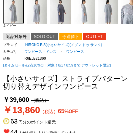
ネイビー
返品対象外
SOLD OUT
今週値下
OUTLET
ブランド
HIROKO BIS(小さいサイズ)(メゾン ドゥ サンク)
カテゴリ
ワンピース・ドレス
>
ワンピース
品番
R6EJB21360
[タイムセール&2点10%OFF対象！8/17 8:59まで アウトレット限定]
【小さいサイズ】ストライプパターン
切り替えデザインワンピース
￥39,600
（税込）
￥13,860
65
（税込）
%OFF
63
円分のポイント還元
44
人がお気に入りに登録しています。