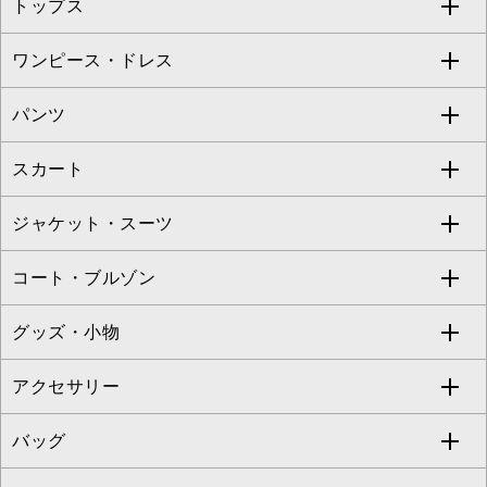
トップス
Sybilla
EMILIO ROBBA
ワンピース・ドレス
すべてのトップス
S sybilla
BUYERS SELECT
パンツ
カットソー・Tシャツ
すべてのワンピース・ドレス
Jocomomola
スカート
ブラウス・シャツ
ワンピース
すべてのパンツ
TARA JARMON
ジャケット・スーツ
ニット・セーター
ドレス
フルレングスパンツ
すべてのスカート
ZAPA
コート・ブルゾン
カーディガン
チュニック
クロップド・半端丈パンツ
ロング・マキシ丈スカート
すべてのジャケット・スーツ
TONEA
グッズ・小物
アンサンブルセット
ジャンパースカート
ガウチョ・ワイドパンツ
ひざ丈スカート
テーラードジャケット
すべてのコート・ブルゾン
al'aise modulation
アクセサリー
ベスト・ジレ
その他のワンピース・ドレス
ハーフ・ショート丈パンツ
ミモレ丈スカート
ノーカラージャケット
トレンチコート
すべてのグッズ・小物
GEORGES RECH
バッグ
パーカー
サロペット・オールインワン
ショート・ミニ丈スカート
セットアップ
ピーコート
マスク
すべてのアクセサリー
GIANNI LO GIUDICE