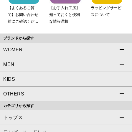
【よくあるご質
【お手入れ工房】
ラッピングサービ
問】お問い合わせ
知っておくと便利
スについて
前にご確認くださ
な情報満載
い。
ブランドから探す
WOMEN
MEN
a.v.v
KIDS
MICHEL KLEIN
a.v.v
OTHERS
MK MICHEL KLEIN
MICHEL KLEIN HOMME
a.v.v
カテゴリから探す
OFUON le MK
MK MICHEL KLEIN HOMME
MK MICHEL KLEIN BAG
トップス
Sybilla
EMILIO ROBBA