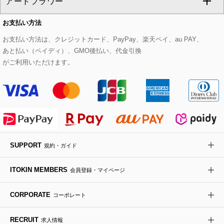
アートフラワー
スウェット・ジャージー
セットアップパンツ
チェスターコート
ベルト・サスペンダー
ピアス・イヤリング
トートバッグ
すべてのシューズ
CHRISTIAN AUJARD Lサイズ
お支払い方法
その他のトップス
セットアップスカート
モッズコート
帽子
ブレスレット・バングル
ショルダーバッグ
パンプス
すべてのアートフラワー
eur3
お支払い方法は、クレジットカード、PayPay、楽天ペイ、au PAY、
あと払い（ペイディ）、GMO後払い、代金引換
セットアップワンピース
ステンカラーコート
ヘアアクセサリー
ブローチ・コサージュ
ボストンバッグ
スニーカー
ローズ
Maison de CINQ
がご利用いただけます。
その他のジャケット・スーツ
ノーカラーコート
財布・名刺入れ・ケース
その他のアクセサリー
クラッチバッグ
ブーツ・ブーティー
オーキッド・胡蝶蘭
MK MICHEL KLEIN BAG
ライダースジャケット
ハンカチ・バンダナ
バックパック・リュック
フラットシューズ
カサブランカ・カラー
HIROKO KOSHINO
デニムジャケット
手袋
ボディバッグ・メッセンジャーバッグ
ローファー
ラナンキュラス
re:edition project 165
SUPPORT
規約・ガイド
ダウンジャケット・コート
チャーム・ストラップ
トラベルバッグ
ドレスシューズ
ポプリアレンジ＆フレグランス
HIROKO BIS
ITOKIN MEMBERS
会員登録・マイページ
その他のコート・ブルゾン
ネクタイ
ビジネスバッグ
サンダル・ミュール
グリーン
HIROKO BIS GRANDE
CORPORATE
コーポレート
ポーチ
その他のバッグ
その他のシューズ
その他のアートフラワー
RECRUIT
求人情報