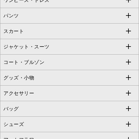
ワンピース・ドレス
すべてのトップス
S sybilla
BUYERS SELECT
パンツ
カットソー・Tシャツ
すべてのワンピース・ドレス
Jocomomola
スカート
ブラウス・シャツ
ワンピース
すべてのパンツ
TARA JARMON
ジャケット・スーツ
ニット・セーター
ドレス
フルレングスパンツ
すべてのスカート
ZAPA
コート・ブルゾン
カーディガン
チュニック
クロップド・半端丈パンツ
ロング・マキシ丈スカート
すべてのジャケット・スーツ
TONEA
グッズ・小物
アンサンブルセット
ジャンパースカート
ガウチョ・ワイドパンツ
ひざ丈スカート
テーラードジャケット
すべてのコート・ブルゾン
al'aise modulation
アクセサリー
ベスト・ジレ
その他のワンピース・ドレス
ハーフ・ショート丈パンツ
ミモレ丈スカート
ノーカラージャケット
トレンチコート
すべてのグッズ・小物
GEORGES RECH
バッグ
パーカー
サロペット・オールインワン
ショート・ミニ丈スカート
セットアップ
ピーコート
マスク
すべてのアクセサリー
GIANNI LO GIUDICE
シューズ
タンクトップ・キャミソール
その他のパンツ
その他のスカート
セットアップジャケット
ダッフルコート
ストール・マフラー・スヌード
ネックレス
すべてのバッグ
CHRISTIAN AUJARD