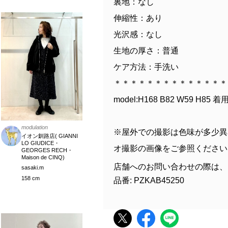
裏地：なし
伸縮性：あり
光沢感：なし
生地の厚さ：普通
ケア方法：手洗い
＊＊＊＊＊＊＊＊＊＊＊＊＊＊
model:H168 B82 W59 H85 
modulation
※屋外での撮影は色味が多少異
イオン釧路店( GIANNI
LO GIUDICE・
オ撮影の画像をご参照ください
GEORGES RECH・
Maison de CINQ)
店舗へのお問い合わせの際は、
sasaki.m
158 cm
品番: PZKAB45250