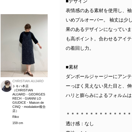
■デザイン
表情感のある素材を使用し、袖
いめプルオーバー。 袖丈は少
果のあるデザインになっていま
も高ポイント。合わせるアイテ
の着回し力。
■素材
ダンボールジャージーにアンテ
CHRISTIAN AUJARD
ーっぽく見えない見た目と、伸
トキハ本店
（CHRISTIAN
AUJARD・GEORGES
ハリと膨らみによるフォルムは
RECH・GIANNI LO
GIUDICE・Maison de
CINQ・modulation複合
店）
＊＊＊＊＊＊＊＊＊＊＊＊＊＊
Riko
159 cm
透け感：なし