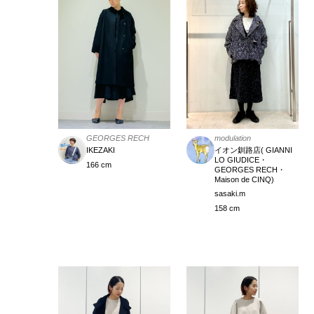
modulation
GEORGES RECH
イオン釧路店( GIANNI
IKEZAKI
LO GIUDICE・
166 cm
GEORGES RECH・
Maison de CINQ)
sasaki.m
158 cm