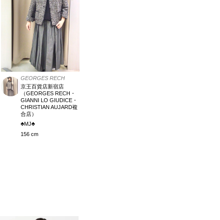
GEORGES RECH
京王百貨店新宿店
（GEORGES RECH・
GIANNI LO GIUDICE・
CHRISTIAN AUJARD複
合店）
♣︎MJ♣︎
156 cm