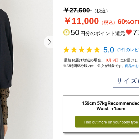
￥27,500
（税込）
￥11,000
60
%OF
（税込）
50
7
円分のポイント還元
5.0
(1件のレビ
最短お届け地域の場合、
8月 9日
にお届けし
※23時間55分以内のご注文が対象です。
商品のお
サイズ
159cm 57kgRecommende
Waist +15cm
Find out more on your body type