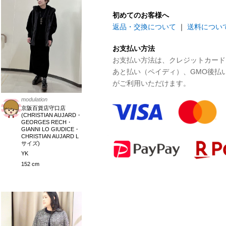
初めてのお客様へ
返品・交換について
｜
送料につい
お支払い方法
お支払い方法は、クレジットカード、P
あと払い（ペイディ）、GMO後払
がご利用いただけます。
modulation
京阪百貨店守口店
(CHRISTIAN AUJARD・
GEORGES RECH・
GIANNI LO GIUDICE・
CHRISTIAN AUJARD L
サイズ)
YK
152 cm