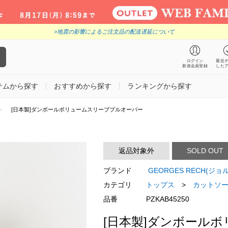
>地震の影響によるご注文品の配送遅延について
ログイン
最近
新規会員登録
した
テムから探す
おすすめから探す
ランキングから探す
[日本製]ダンボールボリュームスリーブプルオーバー
返品対象外
SOLD OUT
ブランド
GEORGES RECH(ジ
カテゴリ
トップス
>
カットソー
品番
PZKAB45250
[日本製]ダンボール