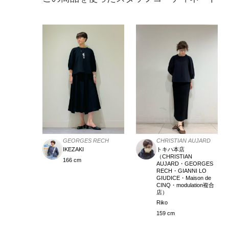
GEORGES RECH
CHRISTIAN AUJARD
IKEZAKI
トキハ本店
（CHRISTIAN
166 cm
AUJARD・GEORGES
RECH・GIANNI LO
GIUDICE・Maison de
CINQ・modulation複合
店）
Riko
159 cm