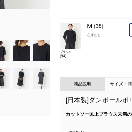
model:H168 B82 W59 H85 着用サイズ:M
M
(38)
在庫なし
ブラック
(94)
商品説明
サイズ・
[日本製]ダンボール
カットソー以上ブラウス未満の