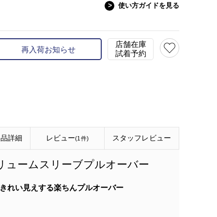
>
使い方ガイドを見る
model:H168 B82 W59 H
店舗在庫
再入荷お知らせ
試着予約
商品詳細
レビュー
スタッフ
レビュー
(1件)
ボリュームスリーブプルオーバー
きれい見えする楽ちんプルオーバー