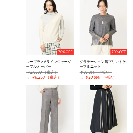
70%OFF
70%OFF
ループラメAラインジャージ
グラデーション箔プリントケ
ープルオーバー
ーブルニット
￥27,500
（税込）
￥36,300
（税込）
→
￥8,250
（税込）
→
￥10,890
（税込）