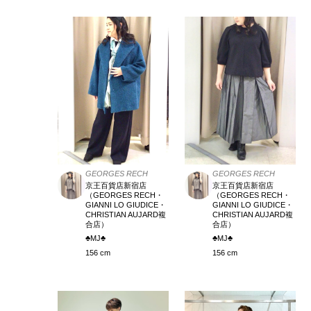
GEORGES RECH
GEORGES RECH
京王百貨店新宿店
京王百貨店新宿店
（GEORGES RECH・
（GEORGES RECH・
GIANNI LO GIUDICE・
GIANNI LO GIUDICE・
CHRISTIAN AUJARD複
CHRISTIAN AUJARD複
合店）
合店）
♣︎MJ♣︎
♣︎MJ♣︎
156 cm
156 cm