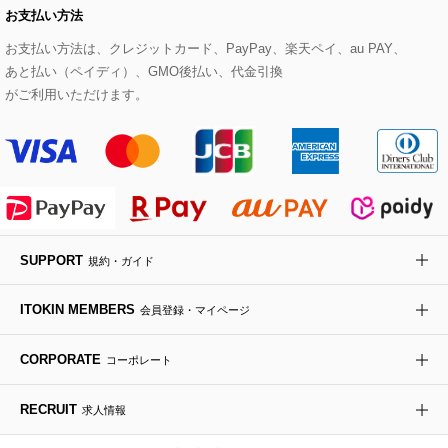
お支払い方法
その他のトップス
セットアップスカート
モッズコート
帽子
ブレスレット・バングル
ショルダーバッグ
パンプス
すべてのアートフラワー
eur3
お支払い方法は、クレジットカード、PayPay、楽天ペイ、au PAY、
あと払い（ペイディ）、GMO後払い、代金引換
セットアップワンピース
ステンカラーコート
ヘアアクセサリー
ブローチ・コサージュ
ボストンバッグ
スニーカー
ローズ
Maison de CINQ
がご利用いただけます。
その他のジャケット・スーツ
ノーカラーコート
財布・名刺入れ・ケース
その他のアクセサリー
クラッチバッグ
ブーツ・ブーティー
オーキッド・胡蝶蘭
MK MICHEL KLEIN BAG
ライダースジャケット
ハンカチ・バンダナ
バックパック・リュック
フラットシューズ
カサブランカ・カラー
HIROKO KOSHINO
デニムジャケット
手袋
ボディバッグ・メッセンジャーバッグ
ローファー
ラナンキュラス
re:edition project 165
SUPPORT
規約・ガイド
ダウンジャケット・コート
チャーム・ストラップ
トラベルバッグ
ドレスシューズ
ポプリアレンジ＆フレグランス
HIROKO BIS
ITOKIN MEMBERS
会員登録・マイページ
その他のコート・ブルゾン
ネクタイ
ビジネスバッグ
サンダル・ミュール
グリーン
HIROKO BIS GRANDE
CORPORATE
コーポレート
ポーチ
その他のバッグ
その他のシューズ
その他のアートフラワー
RECRUIT
求人情報
傘・日傘