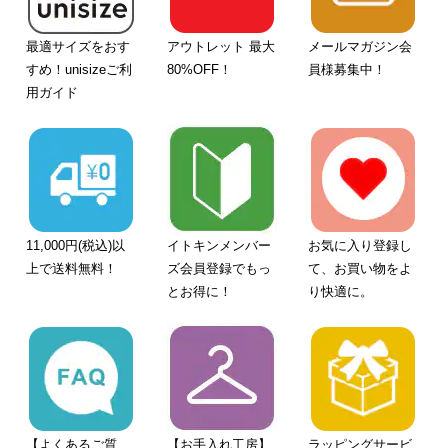
最適サイズをおす
アウトレット 最大
メールマガジン会
すめ！unisizeご利
80%OFF！
員様募集中！
用ガイド
11,000円(税込)以
イトキンメンバー
お気に入り登録し
上で送料無料！
ズ会員登録でもっ
て、お買い物をよ
とお得に！
り快適に。
【よくあるご質
【お手入れ工房】
ラッピングサービ