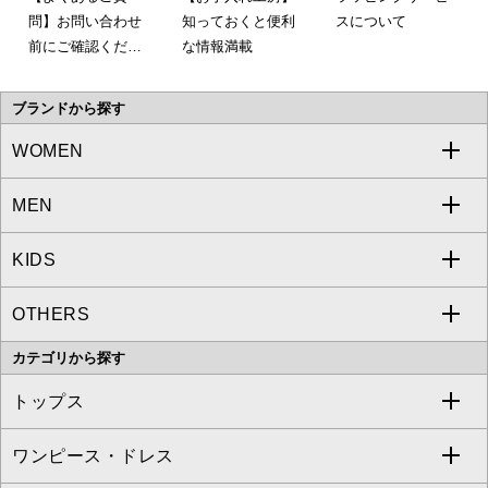
問】お問い合わせ
知っておくと便利
スについて
前にご確認くださ
な情報満載
い。
ブランドから探す
WOMEN
MEN
a.v.v
KIDS
MICHEL KLEIN
a.v.v
OTHERS
MK MICHEL KLEIN
MICHEL KLEIN HOMME
a.v.v
カテゴリから探す
OFUON le MK
MK MICHEL KLEIN HOMME
MK MICHEL KLEIN BAG
トップス
Sybilla
EMILIO ROBBA
ワンピース・ドレス
すべてのトップス
S sybilla
BUYERS SELECT