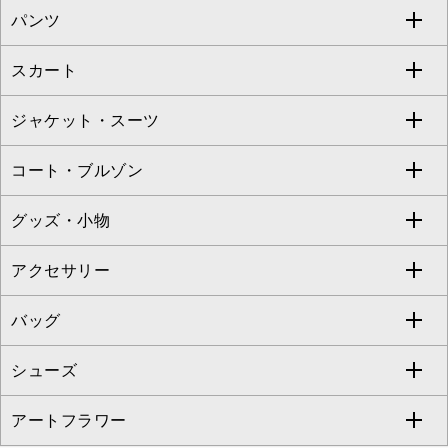
パンツ
カットソー・Tシャツ
すべてのワンピース・ドレス
Jocomomola
スカート
ブラウス・シャツ
ワンピース
すべてのパンツ
TARA JARMON
ジャケット・スーツ
ニット・セーター
ドレス
フルレングスパンツ
すべてのスカート
ZAPA
コート・ブルゾン
カーディガン
チュニック
クロップド・半端丈パンツ
ロング・マキシ丈スカート
すべてのジャケット・スーツ
TONEA
グッズ・小物
アンサンブルセット
ジャンパースカート
ガウチョ・ワイドパンツ
ひざ丈スカート
テーラードジャケット
すべてのコート・ブルゾン
al'aise modulation
アクセサリー
ベスト・ジレ
その他のワンピース・ドレス
ハーフ・ショート丈パンツ
ミモレ丈スカート
ノーカラージャケット
トレンチコート
すべてのグッズ・小物
GEORGES RECH
バッグ
パーカー
サロペット・オールインワン
ショート・ミニ丈スカート
セットアップ
ピーコート
マスク
すべてのアクセサリー
GIANNI LO GIUDICE
シューズ
タンクトップ・キャミソール
その他のパンツ
その他のスカート
セットアップジャケット
ダッフルコート
ストール・マフラー・スヌード
ネックレス
すべてのバッグ
CHRISTIAN AUJARD
アートフラワー
スウェット・ジャージー
セットアップパンツ
チェスターコート
ベルト・サスペンダー
ピアス・イヤリング
トートバッグ
すべてのシューズ
CHRISTIAN AUJARD Lサイズ