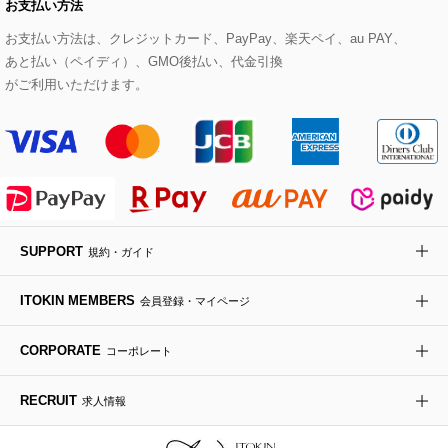
お支払い方法
その他のトップス
セットアップスカート
モッズコート
帽子
ブレスレット・バングル
ショルダーバッグ
パンプス
すべてのアートフラワー
eur3
お支払い方法は、クレジットカード、PayPay、楽天ペイ、au PAY、
あと払い（ペイディ）、GMO後払い、代金引換
セットアップワンピース
ステンカラーコート
ヘアアクセサリー
ブローチ・コサージュ
ボストンバッグ
スニーカー
ローズ
Maison de CINQ
がご利用いただけます。
その他のジャケット・スーツ
ノーカラーコート
財布・名刺入れ・ケース
その他のアクセサリー
クラッチバッグ
ブーツ・ブーティー
オーキッド・胡蝶蘭
MK MICHEL KLEIN BAG
ライダースジャケット
ハンカチ・バンダナ
バックパック・リュック
フラットシューズ
カサブランカ・カラー
HIROKO KOSHINO
デニムジャケット
手袋
ボディバッグ・メッセンジャーバッグ
ローファー
ラナンキュラス
re:edition project 165
SUPPORT
規約・ガイド
ダウンジャケット・コート
チャーム・ストラップ
トラベルバッグ
ドレスシューズ
ポプリアレンジ＆フレグランス
HIROKO BIS
ITOKIN MEMBERS
会員登録・マイページ
その他のコート・ブルゾン
ネクタイ
ビジネスバッグ
サンダル・ミュール
グリーン
HIROKO BIS GRANDE
CORPORATE
コーポレート
ポーチ
その他のバッグ
その他のシューズ
その他のアートフラワー
RECRUIT
求人情報
傘・日傘