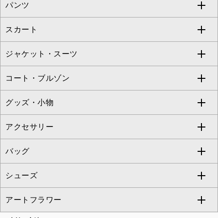
パンツ
カットソー・Tシャツ
すべてのワンピース・ドレス
Jocomomola
スカート
ブラウス・シャツ
ワンピース
すべてのパンツ
TARA JARMON
ジャケット・スーツ
ニット・セーター
ドレス
フルレングスパンツ
すべてのスカート
ZAPA
コート・ブルゾン
カーディガン
チュニック
クロップド・半端丈パンツ
ロング・マキシ丈スカート
すべてのジャケット・スーツ
TONEA
グッズ・小物
アンサンブルセット
ジャンパースカート
ガウチョ・ワイドパンツ
ひざ丈スカート
テーラードジャケット
すべてのコート・ブルゾン
al'aise modulation
アクセサリー
ベスト・ジレ
その他のワンピース・ドレス
ハーフ・ショート丈パンツ
ミモレ丈スカート
ノーカラージャケット
トレンチコート
すべてのグッズ・小物
GEORGES RECH
バッグ
パーカー
サロペット・オールインワン
ショート・ミニ丈スカート
セットアップ
ピーコート
マスク
すべてのアクセサリー
GIANNI LO GIUDICE
シューズ
タンクトップ・キャミソール
その他のパンツ
その他のスカート
セットアップジャケット
ダッフルコート
ストール・マフラー・スヌード
ネックレス
すべてのバッグ
CHRISTIAN AUJARD
アートフラワー
スウェット・ジャージー
セットアップパンツ
チェスターコート
ベルト・サスペンダー
ピアス・イヤリング
トートバッグ
すべてのシューズ
CHRISTIAN AUJARD Lサイズ