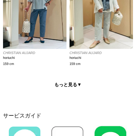
CHRISTIAN AUJARD
CHRISTIAN AUJARD
horiuchi
horiuchi
159 cm
159 cm
もっと見る
▼
サービスガイド