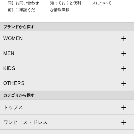
問】お問い合わせ
知っておくと便利
スについて
前にご確認くださ
な情報満載
い。
ブランドから探す
WOMEN
MEN
a.v.v
KIDS
MICHEL KLEIN
a.v.v
OTHERS
MK MICHEL KLEIN
MICHEL KLEIN HOMME
a.v.v
カテゴリから探す
OFUON le MK
MK MICHEL KLEIN HOMME
MK MICHEL KLEIN BAG
トップス
Sybilla
EMILIO ROBBA
ワンピース・ドレス
すべてのトップス
S sybilla
BUYERS SELECT