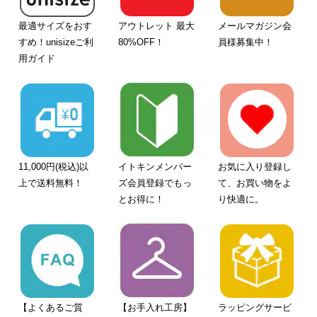
最適サイズをおす
アウトレット 最大
メールマガジン会
すめ！unisizeご利
80%OFF！
員様募集中！
用ガイド
11,000円(税込)以
イトキンメンバー
お気に入り登録し
上で送料無料！
ズ会員登録でもっ
て、お買い物をよ
とお得に！
り快適に。
【よくあるご質
【お手入れ工房】
ラッピングサービ