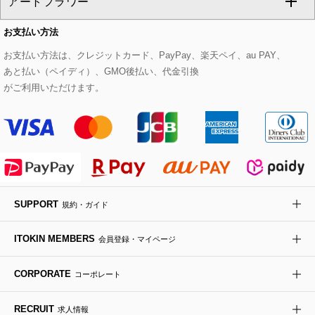
アートフラワー
スウェット・ジャージー
セットアップパンツ
チェスターコート
ベルト・サスペンダー
ピアス・イヤリング
トートバッグ
すべてのシューズ
CHRISTIAN AUJARD Lサイズ
お支払い方法
その他のトップス
セットアップスカート
モッズコート
帽子
ブレスレット・バングル
ショルダーバッグ
パンプス
すべてのアートフラワー
eur3
お支払い方法は、クレジットカード、PayPay、楽天ペイ、au PAY、
あと払い（ペイディ）、GMO後払い、代金引換
セットアップワンピース
ステンカラーコート
ヘアアクセサリー
ブローチ・コサージュ
ボストンバッグ
スニーカー
ローズ
Maison de CINQ
がご利用いただけます。
その他のジャケット・スーツ
ノーカラーコート
財布・名刺入れ・ケース
その他のアクセサリー
クラッチバッグ
ブーツ・ブーティー
オーキッド・胡蝶蘭
MK MICHEL KLEIN BAG
ライダースジャケット
ハンカチ・バンダナ
バックパック・リュック
フラットシューズ
カサブランカ・カラー
HIROKO KOSHINO
デニムジャケット
手袋
ボディバッグ・メッセンジャーバッグ
ローファー
ラナンキュラス
re:edition project 165
SUPPORT
規約・ガイド
ダウンジャケット・コート
チャーム・ストラップ
トラベルバッグ
ドレスシューズ
ポプリアレンジ＆フレグランス
HIROKO BIS
ITOKIN MEMBERS
会員登録・マイページ
その他のコート・ブルゾン
ネクタイ
ビジネスバッグ
サンダル・ミュール
グリーン
HIROKO BIS GRANDE
CORPORATE
コーポレート
ポーチ
その他のバッグ
その他のシューズ
その他のアートフラワー
RECRUIT
求人情報