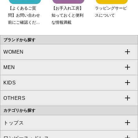
【よくあるご質
【お手入れ工房】
ラッピングサービ
問】お問い合わせ
知っておくと便利
スについて
前にご確認くださ
な情報満載
い。
ブランドから探す
WOMEN
MEN
a.v.v
KIDS
MICHEL KLEIN
a.v.v
OTHERS
MK MICHEL KLEIN
MICHEL KLEIN HOMME
a.v.v
カテゴリから探す
OFUON le MK
MK MICHEL KLEIN HOMME
MK MICHEL KLEIN BAG
トップス
Sybilla
EMILIO ROBBA