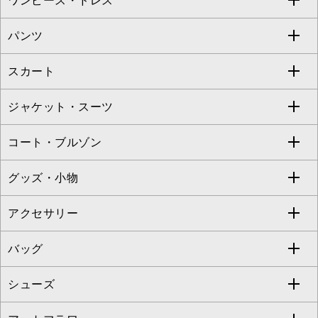
ワンピース・ドレス
すべてのトップス
S sybilla
BUYERS SELECT
パンツ
カットソー・Tシャツ
すべてのワンピース・ドレス
Jocomomola
スカート
ブラウス・シャツ
ワンピース
すべてのパンツ
TARA JARMON
ジャケット・スーツ
ニット・セーター
ドレス
フルレングスパンツ
すべてのスカート
ZAPA
コート・ブルゾン
カーディガン
チュニック
クロップド・半端丈パンツ
ロング・マキシ丈スカート
すべてのジャケット・スーツ
TONEA
グッズ・小物
アンサンブルセット
ジャンパースカート
ガウチョ・ワイドパンツ
ひざ丈スカート
テーラードジャケット
すべてのコート・ブルゾン
al'aise modulation
アクセサリー
ベスト・ジレ
その他のワンピース・ドレス
ハーフ・ショート丈パンツ
ミモレ丈スカート
ノーカラージャケット
トレンチコート
すべてのグッズ・小物
GEORGES RECH
バッグ
パーカー
サロペット・オールインワン
ショート・ミニ丈スカート
セットアップ
ピーコート
マスク
すべてのアクセサリー
GIANNI LO GIUDICE
シューズ
タンクトップ・キャミソール
その他のパンツ
その他のスカート
セットアップジャケット
ダッフルコート
ストール・マフラー・スヌード
ネックレス
すべてのバッグ
CHRISTIAN AUJARD