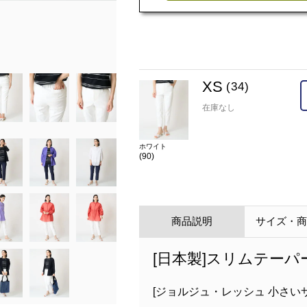
model:H156 B75 W59 H85 着用サイズ:S
XS
(34)
在庫なし
ホワイト
(90)
商品説明
サイズ・
[日本製]スリムテー
[ジョルジュ・レッシュ 小さい