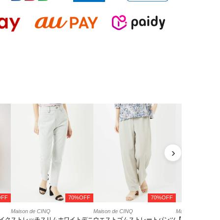
›
OFF
70%OFF
70%OFF
Maison de CINQ
Maison de CINQ
Maison de CINQ
イク
ストレッチスリムホワイトデニ
ウエストゴムストレートパンツ
【小さいサイズ