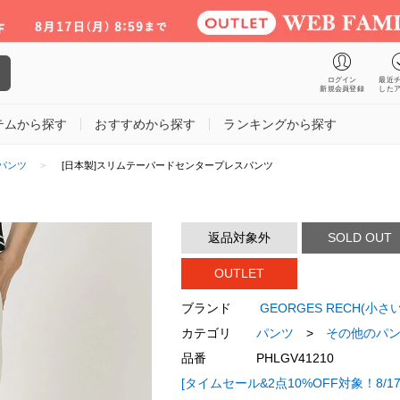
ログイン
最近
新規会員登録
した
テムから探す
おすすめから探す
ランキングから探す
パンツ
[日本製]スリムテーパードセンタープレスパンツ
返品対象外
SOLD OUT
OUTLET
ブランド
GEORGES RECH(小
カテゴリ
パンツ
>
その他のパ
品番
PHLGV41210
[タイムセール&2点10%OFF対象！8/17