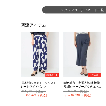
スタッフコーディネート一覧
関連アイテム
80%OFF
10%OFF
[日本製]ジオメトリックスト
[新色追加・定番人気][多機能
レートワイドパンツ
素材]ジャージーガウチョパ…
￥36,300
（税込）
￥20,900
（税込）
→
￥7,260
（税込）
→
￥18,810
（税込）