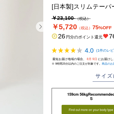
[日本製]スリムテー
￥23,100
（税込）
￥5,720
75
%OFF
（税込）
26
7
円分のポイント還元
4.0
(1件のレビ
最短お届け地域の場合、
8月 9日
にお届けし
※ 9時間25分以内のご注文が対象です。
商品のお
サイズ
159cm 56kgRecommende
S
Find out more on your body type