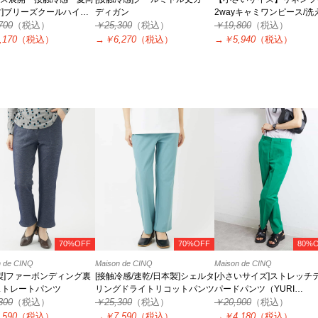
材]ブリーズクールハイテ
ディガン
2wayキャミワンピース/洗
ョンストレッチパンツ
700
（税込）
￥25,300
（税込）
セットアップ対応
￥19,800
（税込）
,170
（税込）
→
￥6,270
（税込）
→
￥5,940
（税込）
70%OFF
70%OFF
80%
n de CINQ
Maison de CINQ
Maison de CINQ
製]ファーボンディング裏
[接触冷感/速乾/日本製]シェルタ
[小さいサイズ]ストレッチ
ストレートパンツ
リングドライトリコットパンツ
パードパンツ（YURI
300
（税込）
￥25,300
（税込）
KOBAYASHIコラボ）
￥20,900
（税込）
,590
（税込）
→
￥7,590
（税込）
→
￥4,180
（税込）