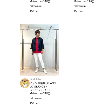
Maison de CINQ)
Maison de CINQ)
mikawa.m
mikawa.m
158 cm
158 cm
modulation
イオン釧路店( GIANNI
LO GIUDICE・
GEORGES RECH・
Maison de CINQ)
mikawa.m
158 cm