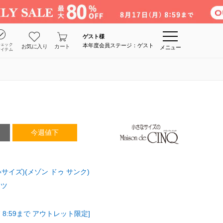
ゲスト
様
チェック
本年度会員ステージ：ゲスト
お気に入り
カート
メニュー
アイテム
今週値下
さいサイズ)(メゾン ドゥ サンク)
ンツ
 8:59まで アウトレット限定]