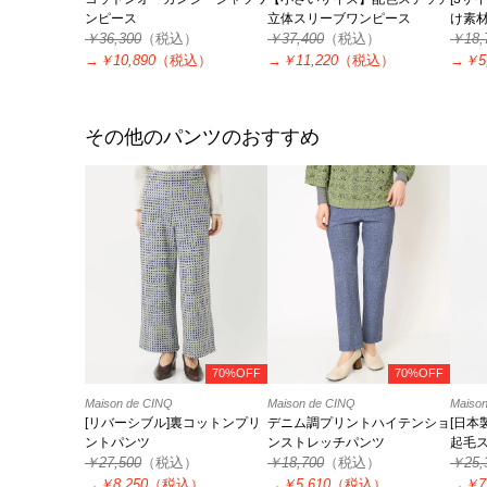
ンピース
立体スリーブワンピース
け素
￥36,300
（税込）
￥37,400
（税込）
ンシ
￥18,
→
￥10,890
（税込）
→
￥11,220
（税込）
→
￥5
その他のパンツのおすすめ
70%OFF
70%OFF
Maison de CINQ
Maison de CINQ
Maiso
[リバーシブル]裏コットンプリ
デニム調プリントハイテンショ
[日本
ントパンツ
ンストレッチパンツ
起毛
￥27,500
（税込）
￥18,700
（税込）
￥25,
→
￥8,250
（税込）
→
￥5,610
（税込）
→
￥7