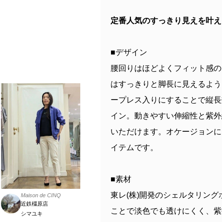
定番人気のすっきり見えを叶え
■デザイン
腰回りはほどよくフィット感の
はすっきりと脚長に見えるよう
ープレス入りにすることで縦長
イン。動きやすい伸縮性と紫外
いただけます。オケージョンに
イテムです。
■素材
東レ(株)開発のシェルタリン
Maison de CINQ
近鉄橿原店
ことで淡色でも透けにくく、紫
シマユキ