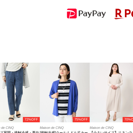
72%OFF
75%OFF
70%
n de CINQ
Maison de CINQ
Maison de CINQ
イズ展開・接触冷感・夏向
[接触冷感]クールミドル丈カー
【小さいサイズ】リネンラ