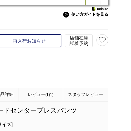
model:H156 B75 W59 H
>
使い方ガイドを見る
店舗在庫
再入荷お知らせ
試着予約
商品詳細
レビュー
スタッフ
レビュー
(1件)
パードセンタープレスパンツ
サイズ]