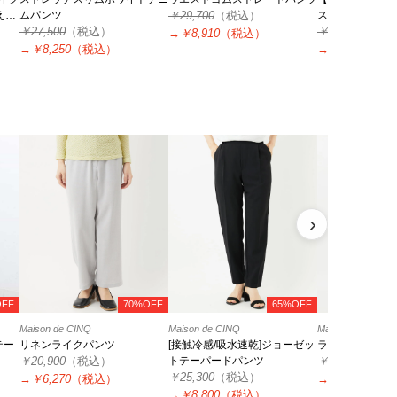
える/
ムパンツ
￥29,700
（税込）
ストレッチパンツ
￥27,500
（税込）
￥17,600
（税
→
￥8,910
（税込）
→
￥8,250
（税込）
→
￥3,520
（税
›
OFF
70%OFF
65%OFF
Maison de CINQ
Maison de CINQ
Maison de CINQ
テー
リネンライクパンツ
[接触冷感/吸水速乾]ジョーゼッ
ライトグログラ
￥20,900
（税込）
トテーパードパンツ
￥25,300
（税
￥25,300
（税込）
→
￥6,270
（税込）
→
￥7,590
（税
→
￥8,800
（税込）