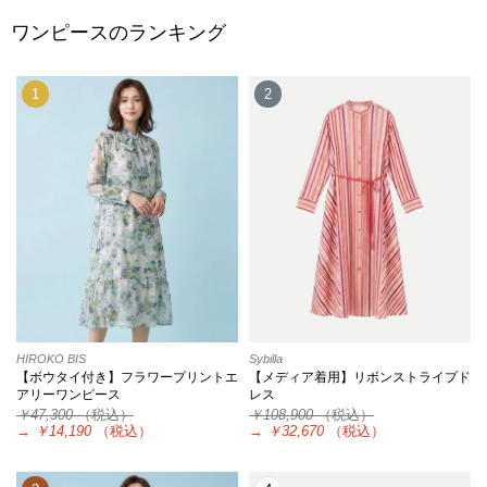
ワンピースのランキング
1
2
HIROKO BIS
Sybilla
【ボウタイ付き】フラワープリントエ
【メディア着用】リボンストライプド
アリーワンピース
レス
￥47,300
（税込）
￥108,900
（税込）
→
￥14,190
（税込）
→
￥32,670
（税込）