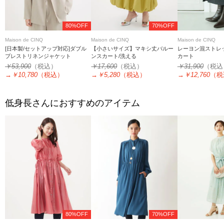
80%OFF
70%OFF
Maison de CINQ
Maison de CINQ
Maison de CINQ
[日本製/セットアップ対応]ダブル
【小さいサイズ】マキシ丈バルー
レーヨン混ストレ
ブレストリネンジャケット
ンスカート/洗える
カート
￥53,900
（税込）
￥17,600
（税込）
￥31,900
（税込
→
￥10,780
（税込）
→
￥5,280
（税込）
→
￥12,760
（税
低身長さんにおすすめのアイテム
80%OFF
70%OFF