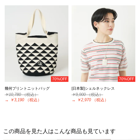
70%OFF
70%OFF
幾何プリントニットバッグ
[日本製]シェルネックレス
￥10,780
（税込）
￥9,900
（税込）
→
￥3,190
（税込）
→
￥2,970
（税込）
この商品を見た人はこんな商品も見ています