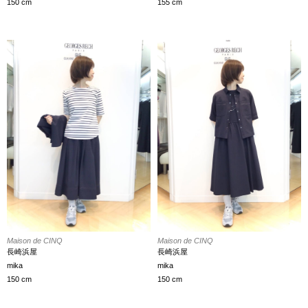
150 cm
155 cm
Maison de CINQ
Maison de CINQ
長崎浜屋
長崎浜屋
mika
mika
150 cm
150 cm