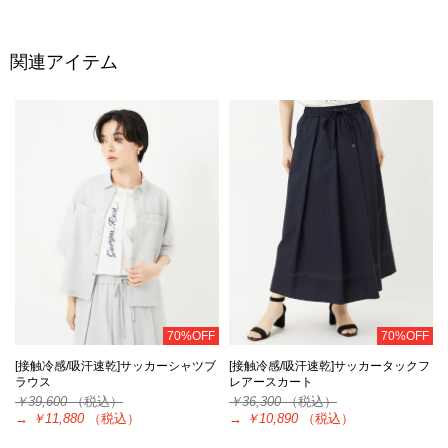
関連アイテム
70%OFF
70%OFF
[接触冷感/吸汗速乾]サッカーシャツブ
[接触冷感/吸汗速乾]サッカータックフ
ラウス
レアースカート
￥39,600
（税込）
￥36,300
（税込）
→
￥11,880
（税込）
→
￥10,890
（税込）