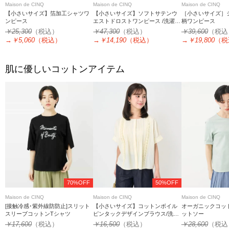
Maison de CINQ
Maison de CINQ
Maison de CINQ
【小さいサイズ】箔加工シャツワ
【小さいサイズ】ソフトサテンウ
［小さいサイズ］
ンピース
エストドロストワンピース /洗濯機
柄ワンピース
で洗える
￥25,300
（税込）
￥47,300
（税込）
￥39,600
（税込
→
￥5,060
（税込）
→
￥14,190
（税込）
→
￥19,800
（税
肌に優しいコットンアイテム
70%OFF
50%OFF
Maison de CINQ
Maison de CINQ
Maison de CINQ
[接触冷感･紫外線防防止]スリット
【小さいサイズ】コットンボイル
オーガニックコッ
スリーブコットンTシャツ
ピンタックデザインブラウス/洗え
ットソー
る
￥17,600
（税込）
￥16,500
（税込）
￥28,600
（税込