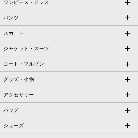
ワンピース・ドレス
すべてのトップス
S sybilla
BUYERS SELECT
パンツ
カットソー・Tシャツ
すべてのワンピース・ドレス
Jocomomola
スカート
ブラウス・シャツ
ワンピース
すべてのパンツ
TARA JARMON
ジャケット・スーツ
ニット・セーター
ドレス
フルレングスパンツ
すべてのスカート
ZAPA
コート・ブルゾン
カーディガン
チュニック
クロップド・半端丈パンツ
ロング・マキシ丈スカート
すべてのジャケット・スーツ
TONEA
グッズ・小物
アンサンブルセット
ジャンパースカート
ガウチョ・ワイドパンツ
ひざ丈スカート
テーラードジャケット
すべてのコート・ブルゾン
al'aise modulation
アクセサリー
ベスト・ジレ
その他のワンピース・ドレス
ハーフ・ショート丈パンツ
ミモレ丈スカート
ノーカラージャケット
トレンチコート
すべてのグッズ・小物
GEORGES RECH
バッグ
パーカー
サロペット・オールインワン
ショート・ミニ丈スカート
セットアップ
ピーコート
マスク
すべてのアクセサリー
GIANNI LO GIUDICE
シューズ
タンクトップ・キャミソール
その他のパンツ
その他のスカート
セットアップジャケット
ダッフルコート
ストール・マフラー・スヌード
ネックレス
すべてのバッグ
CHRISTIAN AUJARD