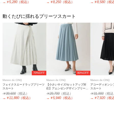
→
￥5,280
（税込）
→
￥8,250
（税込）
→
￥8,580
（税
動くたびに揺れるプリーツスカート
70%OFF
80%OFF
Maison de CINQ
Maison de CINQ
Maison de CINQ
フェイクスエードラッププリーツ
【小さいサイズ/セットアップ対
アコーディオンシ
スカート
応】アムンゼンデザインプリーツ
スカート
スカート
￥39,600
（税込）
￥29,700
（税込）
￥31,900
（税込
→
￥11,880
（税込）
→
￥5,940
（税込）
→
￥7,920
（税