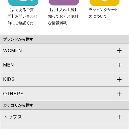
【よくあるご質
【お手入れ工房】
ラッピングサービ
問】お問い合わせ
知っておくと便利
スについて
前にご確認くださ
な情報満載
い。
ブランドから探す
WOMEN
MEN
a.v.v
KIDS
MICHEL KLEIN
a.v.v
OTHERS
MK MICHEL KLEIN
MICHEL KLEIN HOMME
a.v.v
カテゴリから探す
OFUON le MK
MK MICHEL KLEIN HOMME
MK MICHEL KLEIN BAG
トップス
Sybilla
EMILIO ROBBA