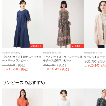
70%OFF
71%OFF
Maison de CINQ
Maison de CINQ
Maison de CINQ
【小さいサイズ】配色ステッチ立
【小さいサイズ】ヴィンテージ風
ウーレットコーデ
体スリーブワンピース
モチーフ総柄ワンピース
￥29,700
（税込
￥37,400
（税込）
￥47,300
（税込）
→
￥10,340
（税
→
￥11,220
（税込）
→
￥13,640
（税込）
ワンピースのおすすめ