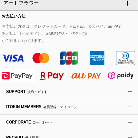
アートフラワー
スウェット・ジャージー
セットアップパンツ
チェスターコート
ベルト・サスペンダー
ピアス・イヤリング
トートバッグ
すべてのシューズ
CHRISTIAN AUJARD Lサイズ
お支払い方法
その他のトップス
セットアップスカート
モッズコート
帽子
ブレスレット・バングル
ショルダーバッグ
パンプス
すべてのアートフラワー
eur3
お支払い方法は、クレジットカード、PayPay、楽天ペイ、au PAY、
あと払い（ペイディ）、GMO後払い、代金引換
セットアップワンピース
ステンカラーコート
ヘアアクセサリー
ブローチ・コサージュ
ボストンバッグ
スニーカー
ローズ
Maison de CINQ
がご利用いただけます。
その他のジャケット・スーツ
ノーカラーコート
財布・名刺入れ・ケース
その他のアクセサリー
クラッチバッグ
ブーツ・ブーティー
オーキッド・胡蝶蘭
MK MICHEL KLEIN BAG
ライダースジャケット
ハンカチ・バンダナ
バックパック・リュック
フラットシューズ
カサブランカ・カラー
HIROKO KOSHINO
デニムジャケット
手袋
ボディバッグ・メッセンジャーバッグ
ローファー
ラナンキュラス
re:edition project 165
SUPPORT
規約・ガイド
ダウンジャケット・コート
チャーム・ストラップ
トラベルバッグ
ドレスシューズ
ポプリアレンジ＆フレグランス
HIROKO BIS
ITOKIN MEMBERS
会員登録・マイページ
その他のコート・ブルゾン
ネクタイ
ビジネスバッグ
サンダル・ミュール
グリーン
HIROKO BIS GRANDE
CORPORATE
コーポレート
ポーチ
その他のバッグ
その他のシューズ
その他のアートフラワー
RECRUIT
求人情報