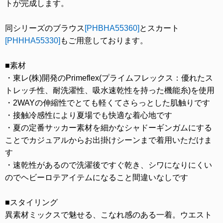
トが完成します。
同シリーズのブラウス
[PHBHA55360]
とスカート
[PHHHA55330]
もご用意しております。
■素材
・東レ(株)開発のPrimeflex(プライムフレックス：優れたス
トレッチ性、耐洗濯性、吸水速乾性を持った機能糸)を使用
・2WAYの伸縮性でとても軽くてさらっとした肌触りです
・接触冷感性により夏場でも快適な着心地です
・夏の定番サッカー素材を細かなシャドーギンガムにする
ことでカジュアルからお出掛けシーンまで着用いただけま
す
・速乾性があるので洗濯後ですぐ乾き、シワになりにくい
のでヘビーロテアイテムになること間違いなしです
■スタイリング
異素材ミックスで魅せる、こなれ感のある一着。ウエスト