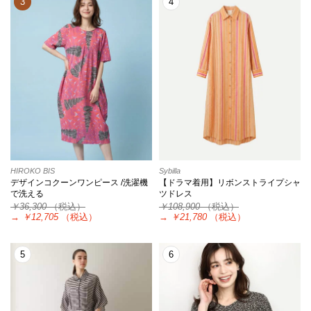
3
4
HIROKO BIS
Sybilla
デザインコクーンワンピース /洗濯機
【ドラマ着用】リボンストライプシャ
で洗える
ツドレス
￥36,300
（税込）
￥108,900
（税込）
→
￥12,705
（税込）
→
￥21,780
（税込）
5
6