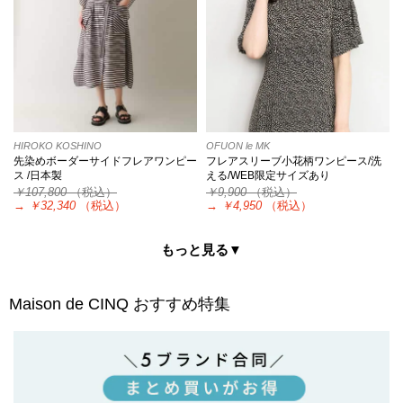
HIROKO KOSHINO
OFUON le MK
先染めボーダーサイドフレアワンピー
フレアスリーブ小花柄ワンピース/洗
ス /日本製
える/WEB限定サイズあり
￥107,800
（税込）
￥9,900
（税込）
→
￥32,340
（税込）
→
￥4,950
（税込）
もっと見る▼
Maison de CINQ
おすすめ特集