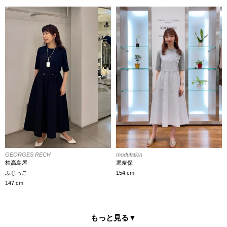
GEORGES RECH
modulation
柏高島屋
堀奈保
ふじっこ
154 cm
147 cm
もっと見る
▼