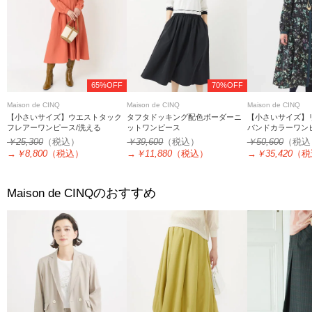
65%OFF
70%OFF
Maison de CINQ
Maison de CINQ
Maison de CINQ
【小さいサイズ】ウエストタック
タフタドッキング配色ボーダーニ
【小さいサイズ】
フレアーワンピース/洗える
ットワンピース
バンドカラーワン
￥25,300
（税込）
￥39,600
（税込）
￥50,600
（税込
→
￥8,800
（税込）
→
￥11,880
（税込）
→
￥35,420
（税
のおすすめ
Maison de CINQ