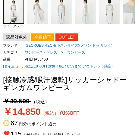
ライトグレー
返品対象外
今週値下
OUTLET
ブランド
GEORGES RECH(小さいサイズ)(メゾン ドゥ サンク)
カテゴリ
ワンピース・ドレス
>
ワンピース
品番
PHEHA55450
[タイムセール&2点10%OFF対象！8/17 8:59まで アウトレット限定]
[接触冷感/吸汗速乾]サッカーシャドー
ギンガムワンピース
￥49,500
（税込）
￥14,850
70
（税込）
%OFF
67
円分のポイント還元
115
人がお気に入りに登録しています。