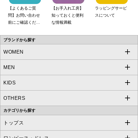
【よくあるご質
【お手入れ工房】
ラッピングサービ
問】お問い合わせ
知っておくと便利
スについて
前にご確認くださ
な情報満載
い。
ブランドから探す
WOMEN
MEN
a.v.v
KIDS
MICHEL KLEIN
a.v.v
OTHERS
MK MICHEL KLEIN
MICHEL KLEIN HOMME
a.v.v
カテゴリから探す
OFUON le MK
MK MICHEL KLEIN HOMME
MK MICHEL KLEIN BAG
トップス
Sybilla
EMILIO ROBBA