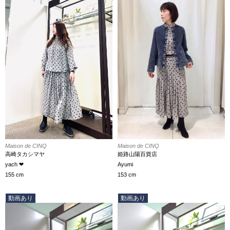
Maison de CINQ
Maison de CINQ
高崎タカシマヤ
姫路山陽百貨店
yach ❤︎
Ayumi
155 cm
153 cm
動画あり
動画あり