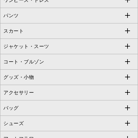
ワンピース・ドレス
すべてのトップス
S sybilla
BUYERS SELECT
パンツ
カットソー・Tシャツ
すべてのワンピース・ドレス
Jocomomola
スカート
ブラウス・シャツ
ワンピース
すべてのパンツ
TARA JARMON
ジャケット・スーツ
ニット・セーター
ドレス
フルレングスパンツ
すべてのスカート
ZAPA
コート・ブルゾン
カーディガン
チュニック
クロップド・半端丈パンツ
ロング・マキシ丈スカート
すべてのジャケット・スーツ
TONEA
グッズ・小物
アンサンブルセット
ジャンパースカート
ガウチョ・ワイドパンツ
ひざ丈スカート
テーラードジャケット
すべてのコート・ブルゾン
al'aise modulation
アクセサリー
ベスト・ジレ
その他のワンピース・ドレス
ハーフ・ショート丈パンツ
ミモレ丈スカート
ノーカラージャケット
トレンチコート
すべてのグッズ・小物
GEORGES RECH
バッグ
パーカー
サロペット・オールインワン
ショート・ミニ丈スカート
セットアップ
ピーコート
マスク
すべてのアクセサリー
GIANNI LO GIUDICE
シューズ
タンクトップ・キャミソール
その他のパンツ
その他のスカート
セットアップジャケット
ダッフルコート
ストール・マフラー・スヌード
ネックレス
すべてのバッグ
CHRISTIAN AUJARD