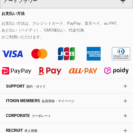
アートフラワー
スウェット・ジャージー
セットアップパンツ
チェスターコート
ベルト・サスペンダー
ピアス・イヤリング
トートバッグ
すべてのシューズ
CHRISTIAN AUJARD Lサイズ
お支払い方法
その他のトップス
セットアップスカート
モッズコート
帽子
ブレスレット・バングル
ショルダーバッグ
パンプス
すべてのアートフラワー
eur3
お支払い方法は、クレジットカード、PayPay、楽天ペイ、au PAY、
あと払い（ペイディ）、GMO後払い、代金引換
セットアップワンピース
ステンカラーコート
ヘアアクセサリー
ブローチ・コサージュ
ボストンバッグ
スニーカー
ローズ
Maison de CINQ
がご利用いただけます。
その他のジャケット・スーツ
ノーカラーコート
財布・名刺入れ・ケース
その他のアクセサリー
クラッチバッグ
ブーツ・ブーティー
オーキッド・胡蝶蘭
MK MICHEL KLEIN BAG
ライダースジャケット
ハンカチ・バンダナ
バックパック・リュック
フラットシューズ
カサブランカ・カラー
HIROKO KOSHINO
デニムジャケット
手袋
ボディバッグ・メッセンジャーバッグ
ローファー
ラナンキュラス
re:edition project 165
SUPPORT
規約・ガイド
ダウンジャケット・コート
チャーム・ストラップ
トラベルバッグ
ドレスシューズ
ポプリアレンジ＆フレグランス
HIROKO BIS
ITOKIN MEMBERS
会員登録・マイページ
その他のコート・ブルゾン
ネクタイ
ビジネスバッグ
サンダル・ミュール
グリーン
HIROKO BIS GRANDE
CORPORATE
コーポレート
ポーチ
その他のバッグ
その他のシューズ
その他のアートフラワー
RECRUIT
求人情報