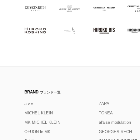
BRAND
ブランド一覧
a.v.v
ZAPA
MICHEL KLEIN
TONEA
MK MICHEL KLEIN
al'aise modulation
OFUON le MK
GEORGES RECH