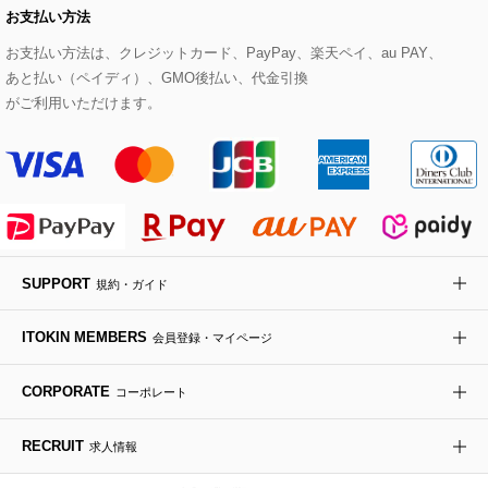
お支払い方法
その他のトップス
セットアップスカート
モッズコート
帽子
ブレスレット・バングル
ショルダーバッグ
パンプス
すべてのアートフラワー
eur3
お支払い方法は、クレジットカード、PayPay、楽天ペイ、au PAY、
あと払い（ペイディ）、GMO後払い、代金引換
セットアップワンピース
ステンカラーコート
ヘアアクセサリー
ブローチ・コサージュ
ボストンバッグ
スニーカー
ローズ
Maison de CINQ
がご利用いただけます。
その他のジャケット・スーツ
ノーカラーコート
財布・名刺入れ・ケース
その他のアクセサリー
クラッチバッグ
ブーツ・ブーティー
オーキッド・胡蝶蘭
MK MICHEL KLEIN BAG
ライダースジャケット
ハンカチ・バンダナ
バックパック・リュック
フラットシューズ
カサブランカ・カラー
HIROKO KOSHINO
デニムジャケット
手袋
ボディバッグ・メッセンジャーバッグ
ローファー
ラナンキュラス
re:edition project 165
SUPPORT
規約・ガイド
ダウンジャケット・コート
チャーム・ストラップ
トラベルバッグ
ドレスシューズ
ポプリアレンジ＆フレグランス
HIROKO BIS
ITOKIN MEMBERS
会員登録・マイページ
その他のコート・ブルゾン
ネクタイ
ビジネスバッグ
サンダル・ミュール
グリーン
HIROKO BIS GRANDE
CORPORATE
コーポレート
ポーチ
その他のバッグ
その他のシューズ
その他のアートフラワー
RECRUIT
求人情報
傘・日傘