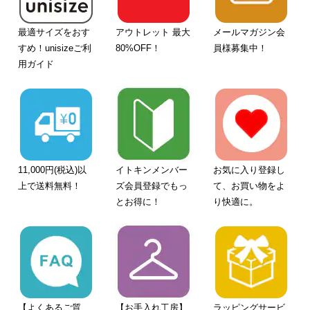
最適サイズをおす
アウトレット 最大
メールマガジン会
すめ！unisizeご利
80%OFF！
員様募集中！
用ガイド
11,000円(税込)以
イトキンメンバー
お気に入り登録し
上で送料無料！
ズ会員登録でもっ
て、お買い物をよ
とお得に！
り快適に。
【よくあるご質
【お手入れ工房】
ラッピングサービ