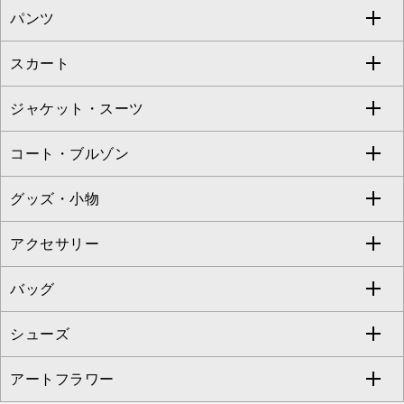
パンツ
カットソー・Tシャツ
すべてのワンピース・ドレス
Jocomomola
スカート
ブラウス・シャツ
ワンピース
すべてのパンツ
TARA JARMON
ジャケット・スーツ
ニット・セーター
ドレス
フルレングスパンツ
すべてのスカート
ZAPA
コート・ブルゾン
カーディガン
チュニック
クロップド・半端丈パンツ
ロング・マキシ丈スカート
すべてのジャケット・スーツ
TONEA
グッズ・小物
アンサンブルセット
ジャンパースカート
ガウチョ・ワイドパンツ
ひざ丈スカート
テーラードジャケット
すべてのコート・ブルゾン
al'aise modulation
アクセサリー
ベスト・ジレ
その他のワンピース・ドレス
ハーフ・ショート丈パンツ
ミモレ丈スカート
ノーカラージャケット
トレンチコート
すべてのグッズ・小物
GEORGES RECH
バッグ
パーカー
サロペット・オールインワン
ショート・ミニ丈スカート
セットアップ
ピーコート
マスク
すべてのアクセサリー
GIANNI LO GIUDICE
シューズ
タンクトップ・キャミソール
その他のパンツ
その他のスカート
セットアップジャケット
ダッフルコート
ストール・マフラー・スヌード
ネックレス
すべてのバッグ
CHRISTIAN AUJARD
アートフラワー
スウェット・ジャージー
セットアップパンツ
チェスターコート
ベルト・サスペンダー
ピアス・イヤリング
トートバッグ
すべてのシューズ
CHRISTIAN AUJARD Lサイズ