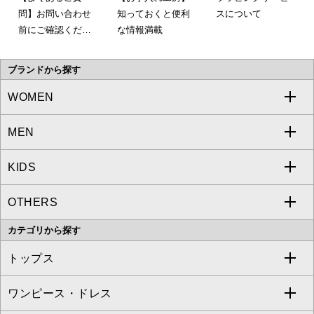
問】お問い合わせ
知っておくと便利
スについて
前にご確認くださ
な情報満載
い。
ブランドから探す
WOMEN
MEN
a.v.v
KIDS
MICHEL KLEIN
a.v.v
OTHERS
MK MICHEL KLEIN
MICHEL KLEIN HOMME
a.v.v
カテゴリから探す
OFUON le MK
MK MICHEL KLEIN HOMME
MK MICHEL KLEIN BAG
トップス
Sybilla
EMILIO ROBBA
ワンピース・ドレス
すべてのトップス
S sybilla
BUYERS SELECT