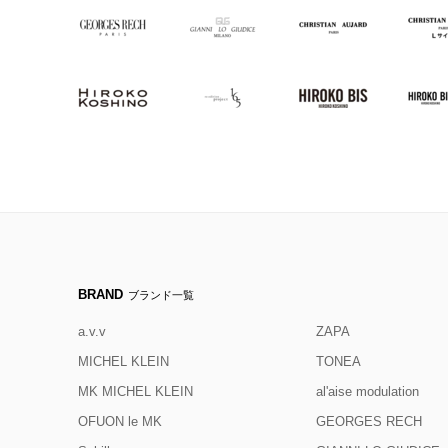
BRAND
ブランド一覧
a.v.v
ZAPA
MICHEL KLEIN
TONEA
MK MICHEL KLEIN
al'aise modulation
OFUON le MK
GEORGES RECH