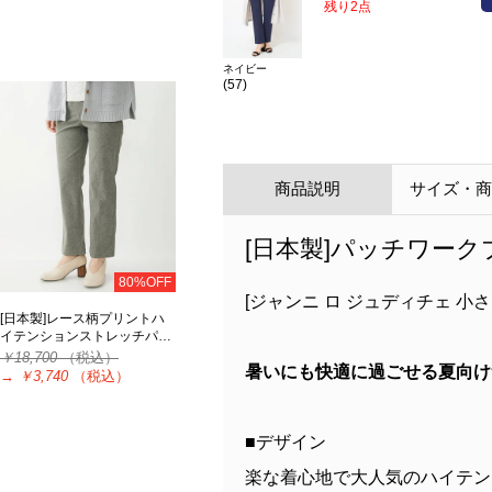
残り2点
ネイビー
(57)
商品説明
サイズ・
[日本製]パッチワー
80%OFF
[ジャンニ ロ ジュディチェ 小
[日本製]レース柄プリントハ
イテンションストレッチパ…
￥18,700
（税込）
暑いにも快適に過ごせる夏向け
→
￥3,740
（税込）
■デザイン
楽な着心地で大人気のハイテン