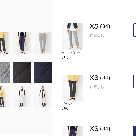
ブラック
model:H156 B75 W59 H85 着用サイズ:S
在庫
XS(34)
×
XS
(34)
カラー
ブラック(94)
在庫なし
ライトグレー
(91)
XS
(34)
在庫なし
ブラック
(94)
XS
(34)