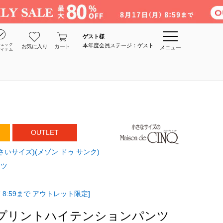
ゲスト
様
チェック
本年度会員ステージ：ゲスト
お気に入り
カート
メニュー
アイテム
OUTLET
E(小さいサイズ)(メゾン ドゥ サンク)
ンツ
 8:59まで アウトレット限定]
クプリントハイテンションパンツ