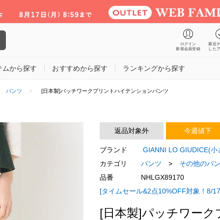
ログイン
最近
新規会員登録
した
テムから探す
おすすめから探す
ランキングから探す
パンツ
[日本製]パッチワークプリントハイテンションパンツ
返品対象外
今週値下
ブランド
GIANNI LO GIUDIC
カテゴリ
パンツ
>
その他のパ
品番
NHLGX89170
[タイムセール&2点10%OFF対象！8/17
[日本製]パッチワー