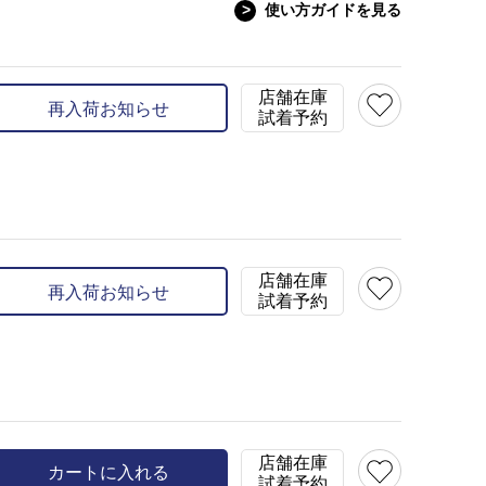
>
使い方ガイドを見る
ネイビー
model:H156 B75 W59 H
在庫
XS(34)
残り2
店舗在庫
再入荷お知らせ
試着予約
カラー
ネイビー(57)
店舗在庫
再入荷お知らせ
試着予約
店舗在庫
カートに入れる
試着予約