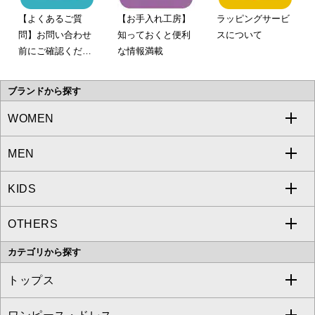
【よくあるご質
【お手入れ工房】
ラッピングサービ
問】お問い合わせ
知っておくと便利
スについて
前にご確認くださ
な情報満載
い。
ブランドから探す
WOMEN
MEN
a.v.v
KIDS
MICHEL KLEIN
a.v.v
OTHERS
MK MICHEL KLEIN
MICHEL KLEIN HOMME
a.v.v
カテゴリから探す
OFUON le MK
MK MICHEL KLEIN HOMME
MK MICHEL KLEIN BAG
トップス
Sybilla
EMILIO ROBBA