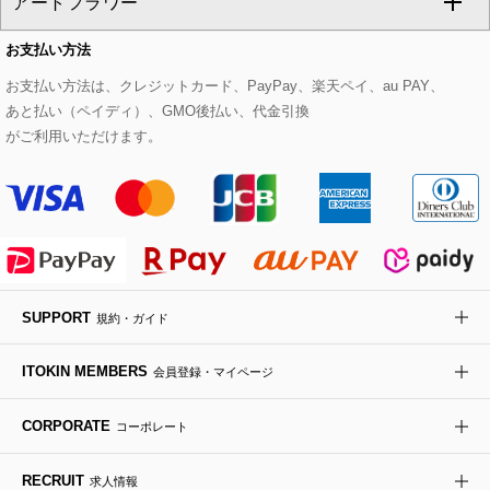
アートフラワー
スウェット・ジャージー
セットアップパンツ
チェスターコート
ベルト・サスペンダー
ピアス・イヤリング
トートバッグ
すべてのシューズ
CHRISTIAN AUJARD Lサイズ
お支払い方法
その他のトップス
セットアップスカート
モッズコート
帽子
ブレスレット・バングル
ショルダーバッグ
パンプス
すべてのアートフラワー
eur3
お支払い方法は、クレジットカード、PayPay、楽天ペイ、au PAY、
あと払い（ペイディ）、GMO後払い、代金引換
セットアップワンピース
ステンカラーコート
ヘアアクセサリー
ブローチ・コサージュ
ボストンバッグ
スニーカー
ローズ
Maison de CINQ
がご利用いただけます。
その他のジャケット・スーツ
ノーカラーコート
財布・名刺入れ・ケース
その他のアクセサリー
クラッチバッグ
ブーツ・ブーティー
オーキッド・胡蝶蘭
MK MICHEL KLEIN BAG
ライダースジャケット
ハンカチ・バンダナ
バックパック・リュック
フラットシューズ
カサブランカ・カラー
HIROKO KOSHINO
デニムジャケット
手袋
ボディバッグ・メッセンジャーバッグ
ローファー
ラナンキュラス
re:edition project 165
SUPPORT
規約・ガイド
ダウンジャケット・コート
チャーム・ストラップ
トラベルバッグ
ドレスシューズ
ポプリアレンジ＆フレグランス
HIROKO BIS
ITOKIN MEMBERS
会員登録・マイページ
その他のコート・ブルゾン
ネクタイ
ビジネスバッグ
サンダル・ミュール
グリーン
HIROKO BIS GRANDE
CORPORATE
コーポレート
ポーチ
その他のバッグ
その他のシューズ
その他のアートフラワー
RECRUIT
求人情報