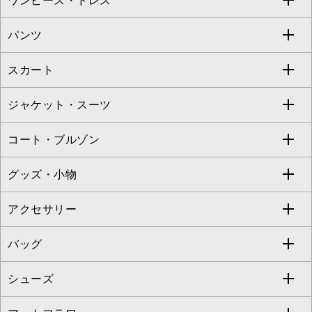
ワンピース・ドレス
すべてのトップス
S sybilla
BUYERS SELECT
パンツ
カットソー・Tシャツ
すべてのワンピース・ドレス
Jocomomola
スカート
ブラウス・シャツ
ワンピース
すべてのパンツ
TARA JARMON
ジャケット・スーツ
ニット・セーター
ドレス
フルレングスパンツ
すべてのスカート
ZAPA
コート・ブルゾン
カーディガン
チュニック
クロップド・半端丈パンツ
ロング・マキシ丈スカート
すべてのジャケット・スーツ
TONEA
グッズ・小物
アンサンブルセット
ジャンパースカート
ガウチョ・ワイドパンツ
ひざ丈スカート
テーラードジャケット
すべてのコート・ブルゾン
al'aise modulation
アクセサリー
ベスト・ジレ
その他のワンピース・ドレス
ハーフ・ショート丈パンツ
ミモレ丈スカート
ノーカラージャケット
トレンチコート
すべてのグッズ・小物
GEORGES RECH
バッグ
パーカー
サロペット・オールインワン
ショート・ミニ丈スカート
セットアップ
ピーコート
マスク
すべてのアクセサリー
GIANNI LO GIUDICE
シューズ
タンクトップ・キャミソール
その他のパンツ
その他のスカート
セットアップジャケット
ダッフルコート
ストール・マフラー・スヌード
ネックレス
すべてのバッグ
CHRISTIAN AUJARD