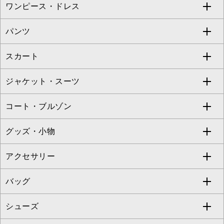
ワンピース・ドレス
すべてのトップス
S sybilla
BUYERS SELECT
パンツ
カットソー・Tシャツ
すべてのワンピース・ドレス
Jocomomola
スカート
ブラウス・シャツ
ワンピース
すべてのパンツ
TARA JARMON
ジャケット・スーツ
ニット・セーター
ドレス
フルレングスパンツ
すべてのスカート
ZAPA
コート・ブルゾン
カーディガン
チュニック
クロップド・半端丈パンツ
ロング・マキシ丈スカート
すべてのジャケット・スーツ
TONEA
グッズ・小物
アンサンブルセット
ジャンパースカート
ガウチョ・ワイドパンツ
ひざ丈スカート
テーラードジャケット
すべてのコート・ブルゾン
al'aise modulation
アクセサリー
ベスト・ジレ
その他のワンピース・ドレス
ハーフ・ショート丈パンツ
ミモレ丈スカート
ノーカラージャケット
トレンチコート
すべてのグッズ・小物
GEORGES RECH
バッグ
パーカー
サロペット・オールインワン
ショート・ミニ丈スカート
セットアップ
ピーコート
マスク
すべてのアクセサリー
GIANNI LO GIUDICE
シューズ
タンクトップ・キャミソール
その他のパンツ
その他のスカート
セットアップジャケット
ダッフルコート
ストール・マフラー・スヌード
ネックレス
すべてのバッグ
CHRISTIAN AUJARD