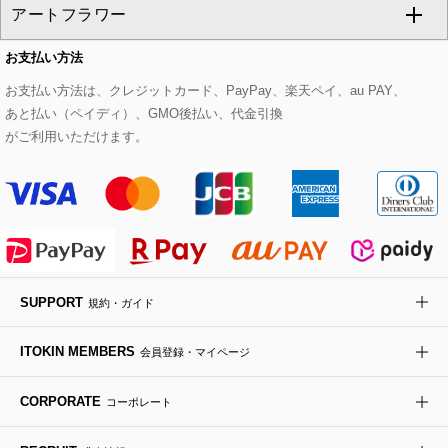
アートフラワー
スウェット・ジャージー
セットアップパンツ
チェスターコート
ベルト・サスペンダー
ピアス・イヤリング
トートバッグ
すべてのシューズ
CHRISTIAN AUJARD Lサイズ
お支払い方法
その他のトップス
セットアップスカート
モッズコート
帽子
ブレスレット・バングル
ショルダーバッグ
パンプス
すべてのアートフラワー
eur3
お支払い方法は、クレジットカード、PayPay、楽天ペイ、au PAY、
あと払い（ペイディ）、GMO後払い、代金引換
セットアップワンピース
ステンカラーコート
ヘアアクセサリー
ブローチ・コサージュ
ボストンバッグ
スニーカー
ローズ
Maison de CINQ
がご利用いただけます。
その他のジャケット・スーツ
ノーカラーコート
財布・名刺入れ・ケース
その他のアクセサリー
クラッチバッグ
ブーツ・ブーティー
オーキッド・胡蝶蘭
MK MICHEL KLEIN BAG
ライダースジャケット
ハンカチ・バンダナ
バックパック・リュック
フラットシューズ
カサブランカ・カラー
HIROKO KOSHINO
デニムジャケット
手袋
ボディバッグ・メッセンジャーバッグ
ローファー
ラナンキュラス
re:edition project 165
SUPPORT
規約・ガイド
ダウンジャケット・コート
チャーム・ストラップ
トラベルバッグ
ドレスシューズ
ポプリアレンジ＆フレグランス
HIROKO BIS
ITOKIN MEMBERS
会員登録・マイページ
その他のコート・ブルゾン
ネクタイ
ビジネスバッグ
サンダル・ミュール
グリーン
HIROKO BIS GRANDE
CORPORATE
コーポレート
ポーチ
その他のバッグ
その他のシューズ
その他のアートフラワー