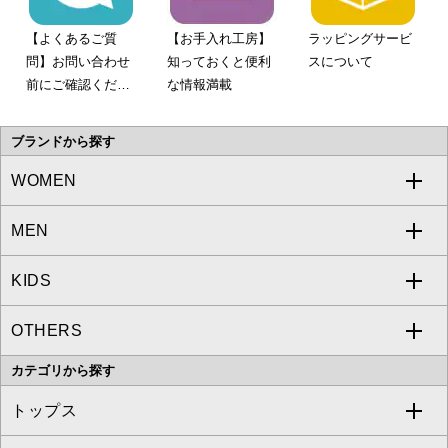
【よくあるご質
【お手入れ工房】
ラッピングサービ
問】お問い合わせ
知っておくと便利
スについて
前にご確認くださ
な情報満載
い。
ブランドから探す
WOMEN
MEN
a.v.v
KIDS
MICHEL KLEIN
a.v.v
OTHERS
MK MICHEL KLEIN
MICHEL KLEIN HOMME
a.v.v
カテゴリから探す
OFUON le MK
MK MICHEL KLEIN HOMME
MK MICHEL KLEIN BAG
トップス
Sybilla
EMILIO ROBBA