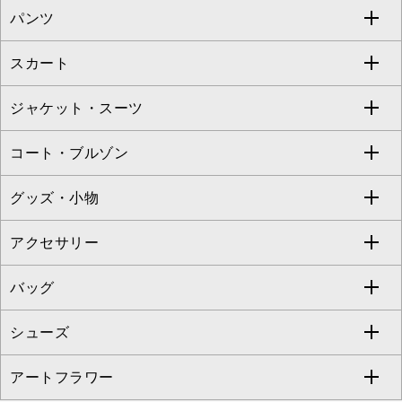
パンツ
カットソー・Tシャツ
すべてのワンピース・ドレス
Jocomomola
スカート
ブラウス・シャツ
ワンピース
すべてのパンツ
TARA JARMON
ジャケット・スーツ
ニット・セーター
ドレス
フルレングスパンツ
すべてのスカート
ZAPA
コート・ブルゾン
カーディガン
チュニック
クロップド・半端丈パンツ
ロング・マキシ丈スカート
すべてのジャケット・スーツ
TONEA
グッズ・小物
アンサンブルセット
ジャンパースカート
ガウチョ・ワイドパンツ
ひざ丈スカート
テーラードジャケット
すべてのコート・ブルゾン
al'aise modulation
アクセサリー
ベスト・ジレ
その他のワンピース・ドレス
ハーフ・ショート丈パンツ
ミモレ丈スカート
ノーカラージャケット
トレンチコート
すべてのグッズ・小物
GEORGES RECH
バッグ
パーカー
サロペット・オールインワン
ショート・ミニ丈スカート
セットアップ
ピーコート
マスク
すべてのアクセサリー
GIANNI LO GIUDICE
シューズ
タンクトップ・キャミソール
その他のパンツ
その他のスカート
セットアップジャケット
ダッフルコート
ストール・マフラー・スヌード
ネックレス
すべてのバッグ
CHRISTIAN AUJARD
アートフラワー
スウェット・ジャージー
セットアップパンツ
チェスターコート
ベルト・サスペンダー
ピアス・イヤリング
トートバッグ
すべてのシューズ
CHRISTIAN AUJARD Lサイズ