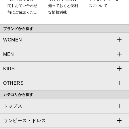
問】お問い合わせ
知っておくと便利
スについて
前にご確認くださ
な情報満載
い。
ブランドから探す
WOMEN
MEN
a.v.v
KIDS
MICHEL KLEIN
a.v.v
OTHERS
MK MICHEL KLEIN
MICHEL KLEIN HOMME
a.v.v
カテゴリから探す
OFUON le MK
MK MICHEL KLEIN HOMME
MK MICHEL KLEIN BAG
トップス
Sybilla
EMILIO ROBBA
ワンピース・ドレス
すべてのトップス
S sybilla
BUYERS SELECT