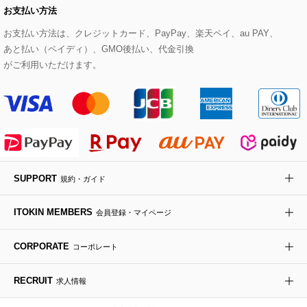
お支払い方法
その他のトップス
セットアップスカート
モッズコート
帽子
ブレスレット・バングル
ショルダーバッグ
パンプス
すべてのアートフラワー
eur3
お支払い方法は、クレジットカード、PayPay、楽天ペイ、au PAY、
あと払い（ペイディ）、GMO後払い、代金引換
セットアップワンピース
ステンカラーコート
ヘアアクセサリー
ブローチ・コサージュ
ボストンバッグ
スニーカー
ローズ
Maison de CINQ
がご利用いただけます。
その他のジャケット・スーツ
ノーカラーコート
財布・名刺入れ・ケース
その他のアクセサリー
クラッチバッグ
ブーツ・ブーティー
オーキッド・胡蝶蘭
MK MICHEL KLEIN BAG
ライダースジャケット
ハンカチ・バンダナ
バックパック・リュック
フラットシューズ
カサブランカ・カラー
HIROKO KOSHINO
デニムジャケット
手袋
ボディバッグ・メッセンジャーバッグ
ローファー
ラナンキュラス
re:edition project 165
SUPPORT
規約・ガイド
ダウンジャケット・コート
チャーム・ストラップ
トラベルバッグ
ドレスシューズ
ポプリアレンジ＆フレグランス
HIROKO BIS
ITOKIN MEMBERS
会員登録・マイページ
その他のコート・ブルゾン
ネクタイ
ビジネスバッグ
サンダル・ミュール
グリーン
HIROKO BIS GRANDE
CORPORATE
コーポレート
ポーチ
その他のバッグ
その他のシューズ
その他のアートフラワー
RECRUIT
求人情報
傘・日傘