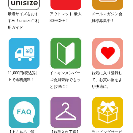
最適サイズをおす
アウトレット 最大
メールマガジン会
すめ！unisizeご利
80%OFF！
員様募集中！
用ガイド
11,000円(税込)以
イトキンメンバー
お気に入り登録し
上で送料無料！
ズ会員登録でもっ
て、お買い物をよ
とお得に！
り快適に。
【よくあるご質
【お手入れ工房】
ラッピングサービ