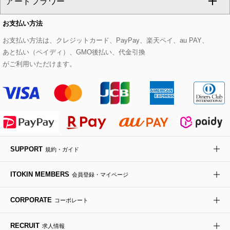
アートフラワー
スウェット・ジャージー
セットアップパンツ
チェスターコート
ベルト・サスペンダー
ピアス・イヤリング
トートバッグ
すべてのシューズ
CHRISTIAN AUJARD Lサイズ
お支払い方法
その他のトップス
セットアップスカート
モッズコート
帽子
ブレスレット・バングル
ショルダーバッグ
パンプス
すべてのアートフラワー
eur3
お支払い方法は、クレジットカード、PayPay、楽天ペイ、au PAY、
あと払い（ペイディ）、GMO後払い、代金引換
セットアップワンピース
ステンカラーコート
ヘアアクセサリー
ブローチ・コサージュ
ボストンバッグ
スニーカー
ローズ
Maison de CINQ
がご利用いただけます。
その他のジャケット・スーツ
ノーカラーコート
財布・名刺入れ・ケース
その他のアクセサリー
クラッチバッグ
ブーツ・ブーティー
オーキッド・胡蝶蘭
MK MICHEL KLEIN BAG
ライダースジャケット
ハンカチ・バンダナ
バックパック・リュック
フラットシューズ
カサブランカ・カラー
HIROKO KOSHINO
デニムジャケット
手袋
ボディバッグ・メッセンジャーバッグ
ローファー
ラナンキュラス
re:edition project 165
SUPPORT
規約・ガイド
ダウンジャケット・コート
チャーム・ストラップ
トラベルバッグ
ドレスシューズ
ポプリアレンジ＆フレグランス
HIROKO BIS
ITOKIN MEMBERS
会員登録・マイページ
その他のコート・ブルゾン
ネクタイ
ビジネスバッグ
サンダル・ミュール
グリーン
HIROKO BIS GRANDE
CORPORATE
コーポレート
ポーチ
その他のバッグ
その他のシューズ
その他のアートフラワー
RECRUIT
求人情報