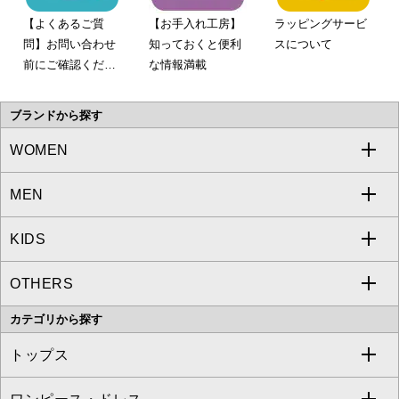
【よくあるご質
【お手入れ工房】
ラッピングサービ
問】お問い合わせ
知っておくと便利
スについて
前にご確認くださ
な情報満載
い。
ブランドから探す
WOMEN
MEN
a.v.v
KIDS
MICHEL KLEIN
a.v.v
OTHERS
MK MICHEL KLEIN
MICHEL KLEIN HOMME
a.v.v
カテゴリから探す
OFUON le MK
MK MICHEL KLEIN HOMME
MK MICHEL KLEIN BAG
トップス
Sybilla
EMILIO ROBBA