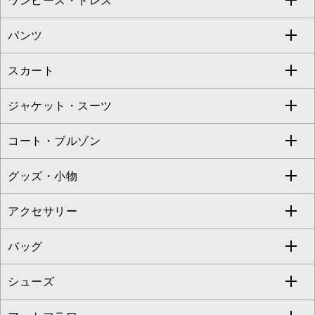
ワンピース・ドレス
すべてのトップス
S sybilla
BUYERS SELECT
パンツ
カットソー・Tシャツ
すべてのワンピース・ドレス
Jocomomola
スカート
ブラウス・シャツ
ワンピース
すべてのパンツ
TARA JARMON
ジャケット・スーツ
ニット・セーター
ドレス
フルレングスパンツ
すべてのスカート
ZAPA
コート・ブルゾン
カーディガン
チュニック
クロップド・半端丈パンツ
ロング・マキシ丈スカート
すべてのジャケット・スーツ
TONEA
グッズ・小物
アンサンブルセット
ジャンパースカート
ガウチョ・ワイドパンツ
ひざ丈スカート
テーラードジャケット
すべてのコート・ブルゾン
al'aise modulation
アクセサリー
ベスト・ジレ
その他のワンピース・ドレス
ハーフ・ショート丈パンツ
ミモレ丈スカート
ノーカラージャケット
トレンチコート
すべてのグッズ・小物
GEORGES RECH
バッグ
パーカー
サロペット・オールインワン
ショート・ミニ丈スカート
セットアップ
ピーコート
マスク
すべてのアクセサリー
GIANNI LO GIUDICE
シューズ
タンクトップ・キャミソール
その他のパンツ
その他のスカート
セットアップジャケット
ダッフルコート
ストール・マフラー・スヌード
ネックレス
すべてのバッグ
CHRISTIAN AUJARD