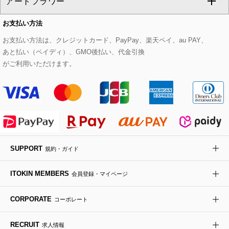
アートフラワー
スウェット・ジャージー
セットアップパンツ
チェスターコート
ベルト・サスペンダー
ピアス・イヤリング
トートバッグ
すべてのシューズ
CHRISTIAN AUJARD Lサイズ
お支払い方法
その他のトップス
セットアップスカート
モッズコート
帽子
ブレスレット・バングル
ショルダーバッグ
パンプス
すべてのアートフラワー
eur3
お支払い方法は、クレジットカード、PayPay、楽天ペイ、au PAY、
あと払い（ペイディ）、GMO後払い、代金引換
セットアップワンピース
ステンカラーコート
ヘアアクセサリー
ブローチ・コサージュ
ボストンバッグ
スニーカー
ローズ
Maison de CINQ
がご利用いただけます。
その他のジャケット・スーツ
ノーカラーコート
財布・名刺入れ・ケース
その他のアクセサリー
クラッチバッグ
ブーツ・ブーティー
オーキッド・胡蝶蘭
MK MICHEL KLEIN BAG
ライダースジャケット
ハンカチ・バンダナ
バックパック・リュック
フラットシューズ
カサブランカ・カラー
HIROKO KOSHINO
デニムジャケット
手袋
ボディバッグ・メッセンジャーバッグ
ローファー
ラナンキュラス
re:edition project 165
SUPPORT
規約・ガイド
ダウンジャケット・コート
チャーム・ストラップ
トラベルバッグ
ドレスシューズ
ポプリアレンジ＆フレグランス
HIROKO BIS
ITOKIN MEMBERS
会員登録・マイページ
その他のコート・ブルゾン
ネクタイ
ビジネスバッグ
サンダル・ミュール
グリーン
HIROKO BIS GRANDE
CORPORATE
コーポレート
ポーチ
その他のバッグ
その他のシューズ
その他のアートフラワー
RECRUIT
求人情報