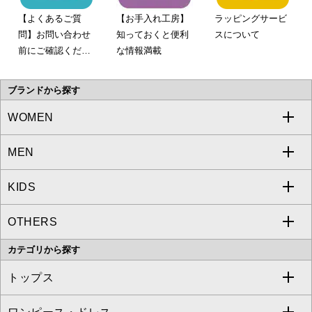
【よくあるご質
【お手入れ工房】
ラッピングサービ
問】お問い合わせ
知っておくと便利
スについて
前にご確認くださ
な情報満載
い。
ブランドから探す
WOMEN
MEN
a.v.v
KIDS
MICHEL KLEIN
a.v.v
OTHERS
MK MICHEL KLEIN
MICHEL KLEIN HOMME
a.v.v
カテゴリから探す
OFUON le MK
MK MICHEL KLEIN HOMME
MK MICHEL KLEIN BAG
トップス
Sybilla
EMILIO ROBBA