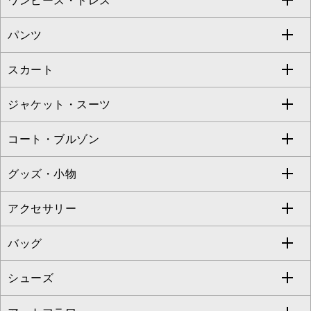
ワンピース・ドレス
すべてのトップス
S sybilla
BUYERS SELECT
パンツ
カットソー・Tシャツ
すべてのワンピース・ドレス
Jocomomola
スカート
ブラウス・シャツ
ワンピース
すべてのパンツ
TARA JARMON
ジャケット・スーツ
ニット・セーター
ドレス
フルレングスパンツ
すべてのスカート
ZAPA
コート・ブルゾン
カーディガン
チュニック
クロップド・半端丈パンツ
ロング・マキシ丈スカート
すべてのジャケット・スーツ
TONEA
グッズ・小物
アンサンブルセット
ジャンパースカート
ガウチョ・ワイドパンツ
ひざ丈スカート
テーラードジャケット
すべてのコート・ブルゾン
al'aise modulation
アクセサリー
ベスト・ジレ
その他のワンピース・ドレス
ハーフ・ショート丈パンツ
ミモレ丈スカート
ノーカラージャケット
トレンチコート
すべてのグッズ・小物
GEORGES RECH
バッグ
パーカー
サロペット・オールインワン
ショート・ミニ丈スカート
セットアップ
ピーコート
マスク
すべてのアクセサリー
GIANNI LO GIUDICE
シューズ
タンクトップ・キャミソール
その他のパンツ
その他のスカート
セットアップジャケット
ダッフルコート
ストール・マフラー・スヌード
ネックレス
すべてのバッグ
CHRISTIAN AUJARD