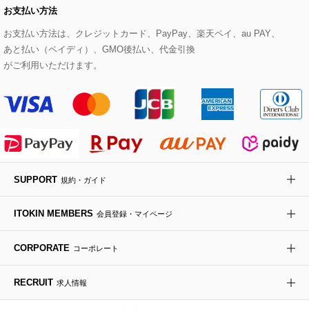
お支払い方法
その他のトップス
セットアップスカート
モッズコート
帽子
ブレスレット・バングル
ショルダーバッグ
パンプス
すべてのアートフラワー
eur3
お支払い方法は、クレジットカード、PayPay、楽天ペイ、au PAY、
あと払い（ペイディ）、GMO後払い、代金引換
セットアップワンピース
ステンカラーコート
ヘアアクセサリー
ブローチ・コサージュ
ボストンバッグ
スニーカー
ローズ
Maison de CINQ
がご利用いただけます。
その他のジャケット・スーツ
ノーカラーコート
財布・名刺入れ・ケース
その他のアクセサリー
クラッチバッグ
ブーツ・ブーティー
オーキッド・胡蝶蘭
MK MICHEL KLEIN BAG
ライダースジャケット
ハンカチ・バンダナ
バックパック・リュック
フラットシューズ
カサブランカ・カラー
HIROKO KOSHINO
デニムジャケット
手袋
ボディバッグ・メッセンジャーバッグ
ローファー
ラナンキュラス
re:edition project 165
SUPPORT
規約・ガイド
ダウンジャケット・コート
チャーム・ストラップ
トラベルバッグ
ドレスシューズ
ポプリアレンジ＆フレグランス
HIROKO BIS
ITOKIN MEMBERS
会員登録・マイページ
その他のコート・ブルゾン
ネクタイ
ビジネスバッグ
サンダル・ミュール
グリーン
HIROKO BIS GRANDE
CORPORATE
コーポレート
ポーチ
その他のバッグ
その他のシューズ
その他のアートフラワー
RECRUIT
求人情報
傘・日傘