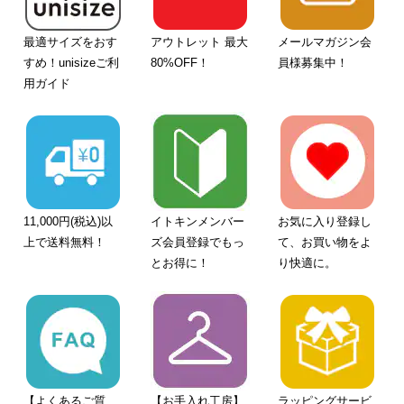
最適サイズをおす
アウトレット 最大
メールマガジン会
すめ！unisizeご利
80%OFF！
員様募集中！
用ガイド
11,000円(税込)以
イトキンメンバー
お気に入り登録し
上で送料無料！
ズ会員登録でもっ
て、お買い物をよ
とお得に！
り快適に。
【よくあるご質
【お手入れ工房】
ラッピングサービ