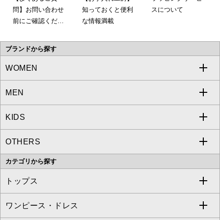
問】お問い合わせ
知っておくと便利
スについて
前にご確認くださ
な情報満載
い。
ブランドから探す
WOMEN
MEN
a.v.v
KIDS
MICHEL KLEIN
a.v.v
OTHERS
MK MICHEL KLEIN
MICHEL KLEIN HOMME
a.v.v
カテゴリから探す
OFUON le MK
MK MICHEL KLEIN HOMME
MK MICHEL KLEIN BAG
トップス
Sybilla
EMILIO ROBBA
ワンピース・ドレス
すべてのトップス
S sybilla
BUYERS SELECT