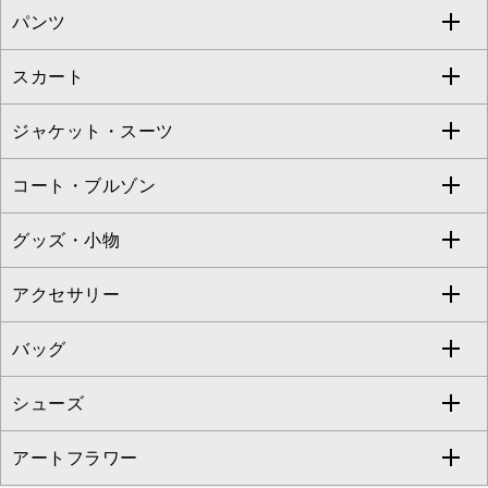
パンツ
カットソー・Tシャツ
すべてのワンピース・ドレス
Jocomomola
スカート
ブラウス・シャツ
ワンピース
すべてのパンツ
TARA JARMON
ジャケット・スーツ
ニット・セーター
ドレス
フルレングスパンツ
すべてのスカート
ZAPA
コート・ブルゾン
カーディガン
チュニック
クロップド・半端丈パンツ
ロング・マキシ丈スカート
すべてのジャケット・スーツ
TONEA
グッズ・小物
アンサンブルセット
ジャンパースカート
ガウチョ・ワイドパンツ
ひざ丈スカート
テーラードジャケット
すべてのコート・ブルゾン
al'aise modulation
アクセサリー
ベスト・ジレ
その他のワンピース・ドレス
ハーフ・ショート丈パンツ
ミモレ丈スカート
ノーカラージャケット
トレンチコート
すべてのグッズ・小物
GEORGES RECH
バッグ
パーカー
サロペット・オールインワン
ショート・ミニ丈スカート
セットアップ
ピーコート
マスク
すべてのアクセサリー
GIANNI LO GIUDICE
シューズ
タンクトップ・キャミソール
その他のパンツ
その他のスカート
セットアップジャケット
ダッフルコート
ストール・マフラー・スヌード
ネックレス
すべてのバッグ
CHRISTIAN AUJARD
アートフラワー
スウェット・ジャージー
セットアップパンツ
チェスターコート
ベルト・サスペンダー
ピアス・イヤリング
トートバッグ
すべてのシューズ
CHRISTIAN AUJARD Lサイズ