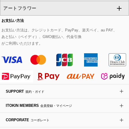
アートフラワー
スウェット・ジャージー
セットアップパンツ
チェスターコート
ベルト・サスペンダー
ピアス・イヤリング
トートバッグ
すべてのシューズ
CHRISTIAN AUJARD Lサイズ
お支払い方法
その他のトップス
セットアップスカート
モッズコート
帽子
ブレスレット・バングル
ショルダーバッグ
パンプス
すべてのアートフラワー
eur3
お支払い方法は、クレジットカード、PayPay、楽天ペイ、au PAY、
あと払い（ペイディ）、GMO後払い、代金引換
セットアップワンピース
ステンカラーコート
ヘアアクセサリー
ブローチ・コサージュ
ボストンバッグ
スニーカー
ローズ
Maison de CINQ
がご利用いただけます。
その他のジャケット・スーツ
ノーカラーコート
財布・名刺入れ・ケース
その他のアクセサリー
クラッチバッグ
ブーツ・ブーティー
オーキッド・胡蝶蘭
MK MICHEL KLEIN BAG
ライダースジャケット
ハンカチ・バンダナ
バックパック・リュック
フラットシューズ
カサブランカ・カラー
HIROKO KOSHINO
デニムジャケット
手袋
ボディバッグ・メッセンジャーバッグ
ローファー
ラナンキュラス
re:edition project 165
SUPPORT
規約・ガイド
ダウンジャケット・コート
チャーム・ストラップ
トラベルバッグ
ドレスシューズ
ポプリアレンジ＆フレグランス
HIROKO BIS
ITOKIN MEMBERS
会員登録・マイページ
その他のコート・ブルゾン
ネクタイ
ビジネスバッグ
サンダル・ミュール
グリーン
HIROKO BIS GRANDE
CORPORATE
コーポレート
ポーチ
その他のバッグ
その他のシューズ
その他のアートフラワー