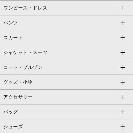
ワンピース・ドレス
すべてのトップス
S sybilla
BUYERS SELECT
パンツ
カットソー・Tシャツ
すべてのワンピース・ドレス
Jocomomola
スカート
ブラウス・シャツ
ワンピース
すべてのパンツ
TARA JARMON
ジャケット・スーツ
ニット・セーター
ドレス
フルレングスパンツ
すべてのスカート
ZAPA
コート・ブルゾン
カーディガン
チュニック
クロップド・半端丈パンツ
ロング・マキシ丈スカート
すべてのジャケット・スーツ
TONEA
グッズ・小物
アンサンブルセット
ジャンパースカート
ガウチョ・ワイドパンツ
ひざ丈スカート
テーラードジャケット
すべてのコート・ブルゾン
al'aise modulation
アクセサリー
ベスト・ジレ
その他のワンピース・ドレス
ハーフ・ショート丈パンツ
ミモレ丈スカート
ノーカラージャケット
トレンチコート
すべてのグッズ・小物
GEORGES RECH
バッグ
パーカー
サロペット・オールインワン
ショート・ミニ丈スカート
セットアップ
ピーコート
マスク
すべてのアクセサリー
GIANNI LO GIUDICE
シューズ
タンクトップ・キャミソール
その他のパンツ
その他のスカート
セットアップジャケット
ダッフルコート
ストール・マフラー・スヌード
ネックレス
すべてのバッグ
CHRISTIAN AUJARD