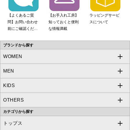
【よくあるご質
【お手入れ工房】
ラッピングサービ
問】お問い合わせ
知っておくと便利
スについて
前にご確認くださ
な情報満載
い。
ブランドから探す
WOMEN
MEN
a.v.v
KIDS
MICHEL KLEIN
a.v.v
OTHERS
MK MICHEL KLEIN
MICHEL KLEIN HOMME
a.v.v
カテゴリから探す
OFUON le MK
MK MICHEL KLEIN HOMME
MK MICHEL KLEIN BAG
トップス
Sybilla
EMILIO ROBBA