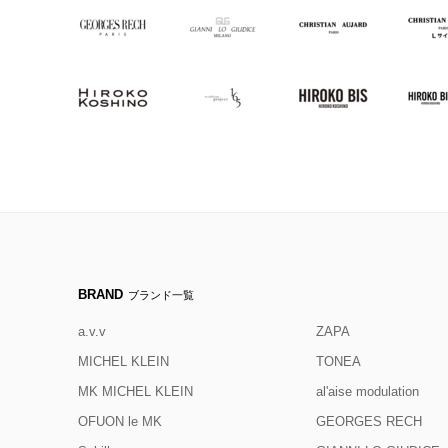
BRAND
ブランド一覧
a.v.v
ZAPA
MICHEL KLEIN
TONEA
MK MICHEL KLEIN
al'aise modulation
OFUON le MK
GEORGES RECH