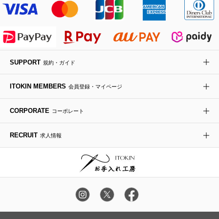
MK MICHEL KLEIN BAG
ライダースジャケット
ハンカチ・バンダナ
バックパック・リュック
フラットシューズ
カサブランカ・カラー
HIROKO KOSHINO
デニムジャケット
手袋
ボディバッグ・メッセンジャーバッグ
ローファー
ラナンキュラス
re:edition project 165
SUPPORT
規約・ガイド
ダウンジャケット・コート
チャーム・ストラップ
トラベルバッグ
ドレスシューズ
ポプリアレンジ＆フレグランス
HIROKO BIS
ITOKIN MEMBERS
会員登録・マイページ
その他のコート・ブルゾン
ネクタイ
ビジネスバッグ
サンダル・ミュール
グリーン
HIROKO BIS GRANDE
CORPORATE
コーポレート
ポーチ
その他のバッグ
その他のシューズ
その他のアートフラワー
RECRUIT
求人情報
傘・日傘
アイウェア
レッグウェア
時計