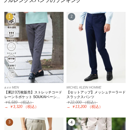
フルレングスパンツのランキング
1
2
a.v.v MEN
MICHEL KLEIN HOMME
【累計3万枚販売】ストレッチコード
【セットアップ】メッシュテーラード
レーン５ポケット SOUKAIベーシ…
スラックスパンツ
￥6,589
（税込）
￥22,000
（税込）
→
￥3,320
（税込）
→
￥13,200
（税込）
3
4