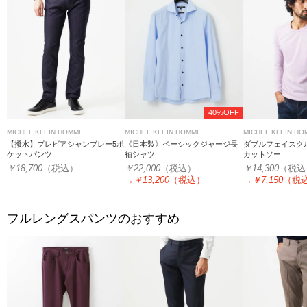
40%OFF
MICHEL KLEIN HOMME
MICHEL KLEIN HOMME
MICHEL KLEIN H
【撥水】プレビアシャンブレー5ポ
《日本製》ベーシックジャージ長
ダブルフェイスク
ケットパンツ
袖シャツ
カットソー
￥18,700
（税込）
￥22,000
（税込）
￥14,300
（税込
→
￥13,200
（税込）
→
￥7,150
（税
フルレングスパンツのおすすめ