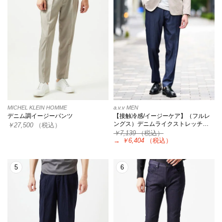
MICHEL KLEIN HOMME
a.v.v MEN
デニム調イージーパンツ
【接触冷感/イージーケア】（フルレ
ングス）デニムライクストレッチ…
￥27,500
（税込）
￥7,139
（税込）
→
￥6,404
（税込）
5
6