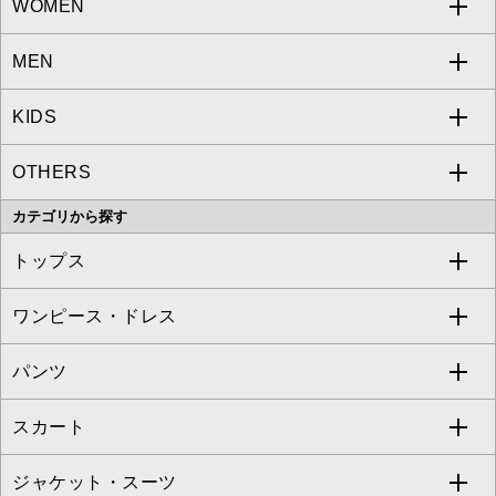
WOMEN
MEN
a.v.v
KIDS
MICHEL KLEIN
a.v.v
OTHERS
MK MICHEL KLEIN
MICHEL KLEIN HOMME
a.v.v
カテゴリから探す
OFUON le MK
MK MICHEL KLEIN HOMME
MK MICHEL KLEIN BAG
トップス
Sybilla
EMILIO ROBBA
ワンピース・ドレス
すべてのトップス
S sybilla
BUYERS SELECT
パンツ
カットソー・Tシャツ
すべてのワンピース・ドレス
Jocomomola
スカート
ブラウス・シャツ
ワンピース
すべてのパンツ
TARA JARMON
ジャケット・スーツ
ニット・セーター
ドレス
フルレングスパンツ
すべてのスカート