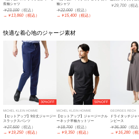
長袖シャツ
袖シャツ
￥29,700
（税込
￥23,100
（税込）
￥22,000
（税込）
→
￥13,860
（税込）
→
￥15,400
（税込）
快適な着心地のジャージ素材
30%OFF
50%OFF
MICHEL KLEIN HOMME
MICHEL KLEIN HOMME
GEORGES RECH
【セットアップ】9分丈ジャージー
【セットアップ】ジャージークル
ドライタッチジャ
スラックスパンツ
ーネック半袖カットソー
ンピース
￥27,500
（税込）
￥18,700
（税込）
￥36,300
（税込
→
￥19,250
（税込）
→
￥9,350
（税込）
→
￥16,280
（税