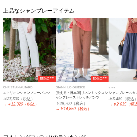
上品なシャンブレーアイテム
55%OFF
50%OFF
CHRISTIAN AUJARD
GIANNI LO GIUDICE
a.v.v
エトリオンシャンブレーパンツ
[洗える・日本製]リネンミックスシ
シャンブレースカ
ャンブレーストレッチパンツ
￥27,500
（税込）
￥5,489
（税込
￥29,700
（税込）
→
￥12,320
（税込）
→
￥2,635
（税
→
￥14,850
（税込）