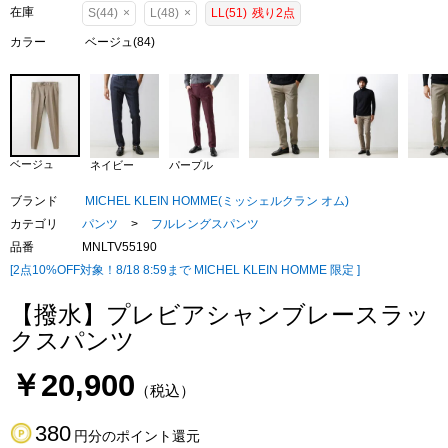
在庫
S(44)
×
L(48)
×
LL(51)
残り2点
カラー
ベージュ(84)
ベージュ
ネイビー
パープル
ブランド
MICHEL KLEIN HOMME(ミッシェルクラン オム)
カテゴリ
パンツ
>
フルレングスパンツ
品番
MNLTV55190
[2点10%OFF対象！8/18 8:59まで MICHEL KLEIN HOMME 限定 ]
【撥水】プレビアシャンブレースラッ
クスパンツ
￥20,900
（税込）
380
円分のポイント還元