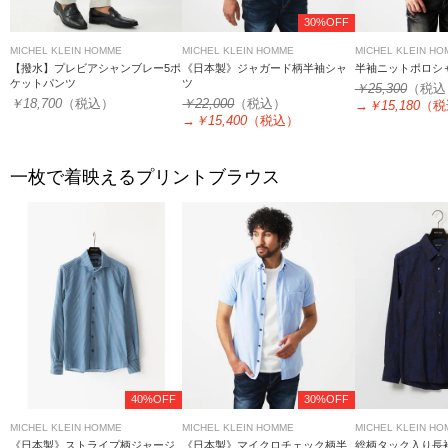
30%OFF
MICHEL KLEIN HOMME
MICHEL KLEIN HOMME
MICHEL KLEIN H
【撥水】プレビアシャンブレー5ポ
《日本製》ジャガード柄半袖シャ
半袖ニットポロシ
ケットパンツ
ツ
￥25,300
（税込
￥18,700
（税込）
￥22,000
（税込）
→
￥15,180
（税
→
￥15,400
（税込）
一枚で着映えるプリントブラウス
40%OFF
30%OFF
MICHEL KLEIN HOMME
MICHEL KLEIN HOMME
MICHEL KLEIN H
《日本製》ストライプ柄ジャージ
《日本製》マイクロチェック柄半
総柄タック入り長