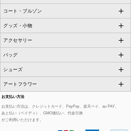
ZAPA
コート・ブルゾン
カーディガン
チュニック
クロップド・半端丈パンツ
ロング・マキシ丈スカート
すべてのジャケット・スーツ
TONEA
グッズ・小物
アンサンブルセット
ジャンパースカート
ガウチョ・ワイドパンツ
ひざ丈スカート
テーラードジャケット
すべてのコート・ブルゾン
al'aise modulation
アクセサリー
ベスト・ジレ
その他のワンピース・ドレス
ハーフ・ショート丈パンツ
ミモレ丈スカート
ノーカラージャケット
トレンチコート
すべてのグッズ・小物
GEORGES RECH
バッグ
パーカー
サロペット・オールインワン
ショート・ミニ丈スカート
セットアップ
ピーコート
マスク
すべてのアクセサリー
GIANNI LO GIUDICE
シューズ
タンクトップ・キャミソール
その他のパンツ
その他のスカート
セットアップジャケット
ダッフルコート
ストール・マフラー・スヌード
ネックレス
すべてのバッグ
CHRISTIAN AUJARD
アートフラワー
スウェット・ジャージー
セットアップパンツ
チェスターコート
ベルト・サスペンダー
ピアス・イヤリング
トートバッグ
すべてのシューズ
CHRISTIAN AUJARD Lサイズ
お支払い方法
その他のトップス
セットアップスカート
モッズコート
帽子
ブレスレット・バングル
ショルダーバッグ
パンプス
すべてのアートフラワー
eur3
お支払い方法は、クレジットカード、PayPay、楽天ペイ、au PAY、
あと払い（ペイディ）、GMO後払い、代金引換
セットアップワンピース
ステンカラーコート
ヘアアクセサリー
ブローチ・コサージュ
ボストンバッグ
スニーカー
ローズ
Maison de CINQ
がご利用いただけます。
その他のジャケット・スーツ
ノーカラーコート
財布・名刺入れ・ケース
その他のアクセサリー
クラッチバッグ
ブーツ・ブーティー
オーキッド・胡蝶蘭