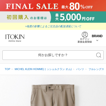
>地震の影響によるご注文品の配送遅延について
BRAND
ログイン
新規会員登録
何かお探しですか？
TOP
MICHEL KLEIN HOMME(ミッシェルクラン オム)
パンツ
フルレングス