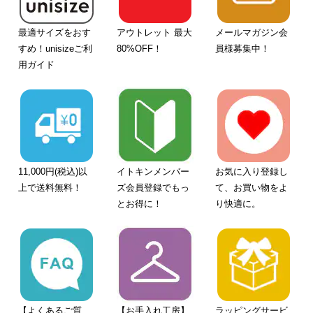
最適サイズをおす
アウトレット 最大
メールマガジン会
すめ！unisizeご利
80%OFF！
員様募集中！
用ガイド
11,000円(税込)以
イトキンメンバー
お気に入り登録し
上で送料無料！
ズ会員登録でもっ
て、お買い物をよ
とお得に！
り快適に。
【よくあるご質
【お手入れ工房】
ラッピングサービ