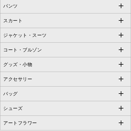
パンツ
カットソー・Tシャツ
すべてのワンピース・ドレス
Jocomomola
スカート
ブラウス・シャツ
ワンピース
すべてのパンツ
TARA JARMON
ジャケット・スーツ
ニット・セーター
ドレス
フルレングスパンツ
すべてのスカート
ZAPA
コート・ブルゾン
カーディガン
チュニック
クロップド・半端丈パンツ
ロング・マキシ丈スカート
すべてのジャケット・スーツ
TONEA
グッズ・小物
アンサンブルセット
ジャンパースカート
ガウチョ・ワイドパンツ
ひざ丈スカート
テーラードジャケット
すべてのコート・ブルゾン
al'aise modulation
アクセサリー
ベスト・ジレ
その他のワンピース・ドレス
ハーフ・ショート丈パンツ
ミモレ丈スカート
ノーカラージャケット
トレンチコート
すべてのグッズ・小物
GEORGES RECH
バッグ
パーカー
サロペット・オールインワン
ショート・ミニ丈スカート
セットアップ
ピーコート
マスク
すべてのアクセサリー
GIANNI LO GIUDICE
シューズ
タンクトップ・キャミソール
その他のパンツ
その他のスカート
セットアップジャケット
ダッフルコート
ストール・マフラー・スヌード
ネックレス
すべてのバッグ
CHRISTIAN AUJARD
アートフラワー
スウェット・ジャージー
セットアップパンツ
チェスターコート
ベルト・サスペンダー
ピアス・イヤリング
トートバッグ
すべてのシューズ
CHRISTIAN AUJARD Lサイズ