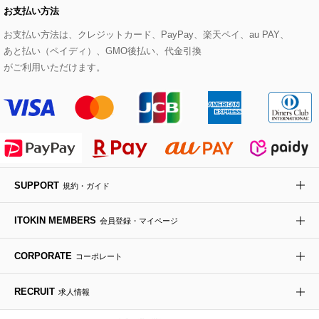
お支払い方法
その他のトップス
セットアップスカート
モッズコート
帽子
ブレスレット・バングル
ショルダーバッグ
パンプス
すべてのアートフラワー
eur3
お支払い方法は、クレジットカード、PayPay、楽天ペイ、au PAY、
あと払い（ペイディ）、GMO後払い、代金引換
セットアップワンピース
ステンカラーコート
ヘアアクセサリー
ブローチ・コサージュ
ボストンバッグ
スニーカー
ローズ
Maison de CINQ
がご利用いただけます。
その他のジャケット・スーツ
ノーカラーコート
財布・名刺入れ・ケース
その他のアクセサリー
クラッチバッグ
ブーツ・ブーティー
オーキッド・胡蝶蘭
MK MICHEL KLEIN BAG
ライダースジャケット
ハンカチ・バンダナ
バックパック・リュック
フラットシューズ
カサブランカ・カラー
HIROKO KOSHINO
デニムジャケット
手袋
ボディバッグ・メッセンジャーバッグ
ローファー
ラナンキュラス
re:edition project 165
SUPPORT
規約・ガイド
ダウンジャケット・コート
チャーム・ストラップ
トラベルバッグ
ドレスシューズ
ポプリアレンジ＆フレグランス
HIROKO BIS
ITOKIN MEMBERS
会員登録・マイページ
その他のコート・ブルゾン
ネクタイ
ビジネスバッグ
サンダル・ミュール
グリーン
HIROKO BIS GRANDE
CORPORATE
コーポレート
ポーチ
その他のバッグ
その他のシューズ
その他のアートフラワー
RECRUIT
求人情報
傘・日傘