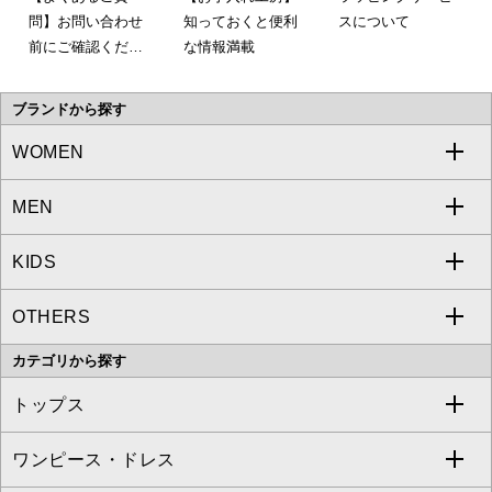
問】お問い合わせ
知っておくと便利
スについて
前にご確認くださ
な情報満載
い。
ブランドから探す
WOMEN
MEN
a.v.v
KIDS
MICHEL KLEIN
a.v.v
OTHERS
MK MICHEL KLEIN
MICHEL KLEIN HOMME
a.v.v
カテゴリから探す
OFUON le MK
MK MICHEL KLEIN HOMME
MK MICHEL KLEIN BAG
トップス
Sybilla
EMILIO ROBBA
ワンピース・ドレス
すべてのトップス
S sybilla
BUYERS SELECT