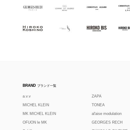
BRAND
ブランド一覧
a.v.v
ZAPA
MICHEL KLEIN
TONEA
MK MICHEL KLEIN
al'aise modulation
OFUON le MK
GEORGES RECH