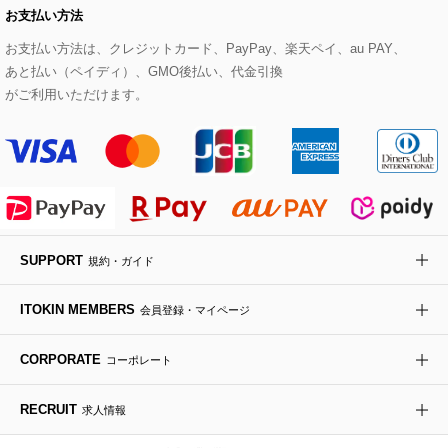
お支払い方法
その他のトップス
セットアップスカート
モッズコート
帽子
ブレスレット・バングル
ショルダーバッグ
パンプス
すべてのアートフラワー
eur3
お支払い方法は、クレジットカード、PayPay、楽天ペイ、au PAY、
あと払い（ペイディ）、GMO後払い、代金引換
セットアップワンピース
ステンカラーコート
ヘアアクセサリー
ブローチ・コサージュ
ボストンバッグ
スニーカー
ローズ
Maison de CINQ
がご利用いただけます。
その他のジャケット・スーツ
ノーカラーコート
財布・名刺入れ・ケース
その他のアクセサリー
クラッチバッグ
ブーツ・ブーティー
オーキッド・胡蝶蘭
MK MICHEL KLEIN BAG
ライダースジャケット
ハンカチ・バンダナ
バックパック・リュック
フラットシューズ
カサブランカ・カラー
HIROKO KOSHINO
デニムジャケット
手袋
ボディバッグ・メッセンジャーバッグ
ローファー
ラナンキュラス
re:edition project 165
SUPPORT
規約・ガイド
ダウンジャケット・コート
チャーム・ストラップ
トラベルバッグ
ドレスシューズ
ポプリアレンジ＆フレグランス
HIROKO BIS
ITOKIN MEMBERS
会員登録・マイページ
その他のコート・ブルゾン
ネクタイ
ビジネスバッグ
サンダル・ミュール
グリーン
HIROKO BIS GRANDE
CORPORATE
コーポレート
ポーチ
その他のバッグ
その他のシューズ
その他のアートフラワー
RECRUIT
求人情報
傘・日傘