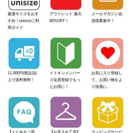
最適サイズをおす
アウトレット 最大
メールマガジン会
すめ！unisizeご利
80%OFF！
員様募集中！
用ガイド
11,000円(税込)以
イトキンメンバー
お気に入り登録し
上で送料無料！
ズ会員登録でもっ
て、お買い物をよ
とお得に！
り快適に。
【よくあるご質
【お手入れ工房】
ラッピングサービ