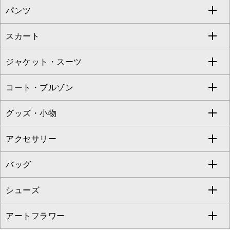
パンツ
カットソー・Tシャツ
すべてのワンピース・ドレス
Jocomomola
スカート
ブラウス・シャツ
ワンピース
すべてのパンツ
TARA JARMON
ジャケット・スーツ
ニット・セーター
ドレス
フルレングスパンツ
すべてのスカート
ZAPA
コート・ブルゾン
カーディガン
チュニック
クロップド・半端丈パンツ
ロング・マキシ丈スカート
すべてのジャケット・スーツ
TONEA
グッズ・小物
アンサンブルセット
ジャンパースカート
ガウチョ・ワイドパンツ
ひざ丈スカート
テーラードジャケット
すべてのコート・ブルゾン
al'aise modulation
アクセサリー
ベスト・ジレ
その他のワンピース・ドレス
ハーフ・ショート丈パンツ
ミモレ丈スカート
ノーカラージャケット
トレンチコート
すべてのグッズ・小物
GEORGES RECH
バッグ
パーカー
サロペット・オールインワン
ショート・ミニ丈スカート
セットアップ
ピーコート
マスク
すべてのアクセサリー
GIANNI LO GIUDICE
シューズ
タンクトップ・キャミソール
その他のパンツ
その他のスカート
セットアップジャケット
ダッフルコート
ストール・マフラー・スヌード
ネックレス
すべてのバッグ
CHRISTIAN AUJARD
アートフラワー
スウェット・ジャージー
セットアップパンツ
チェスターコート
ベルト・サスペンダー
ピアス・イヤリング
トートバッグ
すべてのシューズ
CHRISTIAN AUJARD Lサイズ