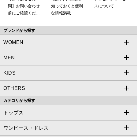
問】お問い合わせ
知っておくと便利
スについて
前にご確認くださ
な情報満載
い。
ブランドから探す
WOMEN
MEN
a.v.v
KIDS
MICHEL KLEIN
a.v.v
OTHERS
MK MICHEL KLEIN
MICHEL KLEIN HOMME
a.v.v
カテゴリから探す
OFUON le MK
MK MICHEL KLEIN HOMME
MK MICHEL KLEIN BAG
トップス
Sybilla
EMILIO ROBBA
ワンピース・ドレス
すべてのトップス
S sybilla
BUYERS SELECT