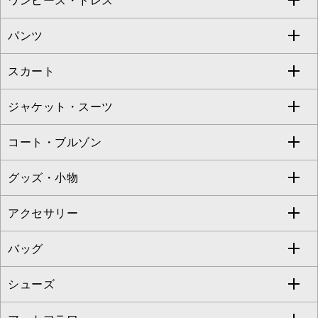
ワンピース・ドレス
すべてのトップス
S sybilla
BUYERS SELECT
パンツ
カットソー・Tシャツ
すべてのワンピース・ドレス
Jocomomola
スカート
ブラウス・シャツ
ワンピース
すべてのパンツ
TARA JARMON
ジャケット・スーツ
ニット・セーター
ドレス
フルレングスパンツ
すべてのスカート
ZAPA
コート・ブルゾン
カーディガン
チュニック
クロップド・半端丈パンツ
ロング・マキシ丈スカート
すべてのジャケット・スーツ
TONEA
グッズ・小物
アンサンブルセット
ジャンパースカート
ガウチョ・ワイドパンツ
ひざ丈スカート
テーラードジャケット
すべてのコート・ブルゾン
al'aise modulation
アクセサリー
ベスト・ジレ
その他のワンピース・ドレス
ハーフ・ショート丈パンツ
ミモレ丈スカート
ノーカラージャケット
トレンチコート
すべてのグッズ・小物
GEORGES RECH
バッグ
パーカー
サロペット・オールインワン
ショート・ミニ丈スカート
セットアップ
ピーコート
マスク
すべてのアクセサリー
GIANNI LO GIUDICE
シューズ
タンクトップ・キャミソール
その他のパンツ
その他のスカート
セットアップジャケット
ダッフルコート
ストール・マフラー・スヌード
ネックレス
すべてのバッグ
CHRISTIAN AUJARD