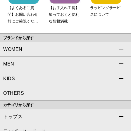
【よくあるご質
【お手入れ工房】
ラッピングサービ
問】お問い合わせ
知っておくと便利
スについて
前にご確認くださ
な情報満載
い。
ブランドから探す
WOMEN
MEN
a.v.v
KIDS
MICHEL KLEIN
a.v.v
OTHERS
MK MICHEL KLEIN
MICHEL KLEIN HOMME
a.v.v
カテゴリから探す
OFUON le MK
MK MICHEL KLEIN HOMME
MK MICHEL KLEIN BAG
トップス
Sybilla
EMILIO ROBBA