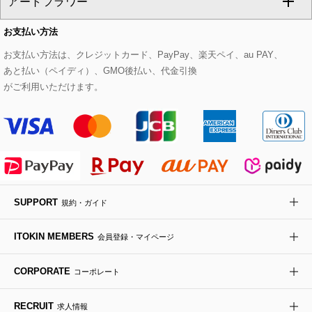
アートフラワー
スウェット・ジャージー
セットアップパンツ
チェスターコート
ベルト・サスペンダー
ピアス・イヤリング
トートバッグ
すべてのシューズ
CHRISTIAN AUJARD Lサイズ
お支払い方法
その他のトップス
セットアップスカート
モッズコート
帽子
ブレスレット・バングル
ショルダーバッグ
パンプス
すべてのアートフラワー
eur3
お支払い方法は、クレジットカード、PayPay、楽天ペイ、au PAY、
あと払い（ペイディ）、GMO後払い、代金引換
セットアップワンピース
ステンカラーコート
ヘアアクセサリー
ブローチ・コサージュ
ボストンバッグ
スニーカー
ローズ
Maison de CINQ
がご利用いただけます。
その他のジャケット・スーツ
ノーカラーコート
財布・名刺入れ・ケース
その他のアクセサリー
クラッチバッグ
ブーツ・ブーティー
オーキッド・胡蝶蘭
MK MICHEL KLEIN BAG
ライダースジャケット
ハンカチ・バンダナ
バックパック・リュック
フラットシューズ
カサブランカ・カラー
HIROKO KOSHINO
デニムジャケット
手袋
ボディバッグ・メッセンジャーバッグ
ローファー
ラナンキュラス
re:edition project 165
SUPPORT
規約・ガイド
ダウンジャケット・コート
チャーム・ストラップ
トラベルバッグ
ドレスシューズ
ポプリアレンジ＆フレグランス
HIROKO BIS
ITOKIN MEMBERS
会員登録・マイページ
その他のコート・ブルゾン
ネクタイ
ビジネスバッグ
サンダル・ミュール
グリーン
HIROKO BIS GRANDE
CORPORATE
コーポレート
ポーチ
その他のバッグ
その他のシューズ
その他のアートフラワー
RECRUIT
求人情報