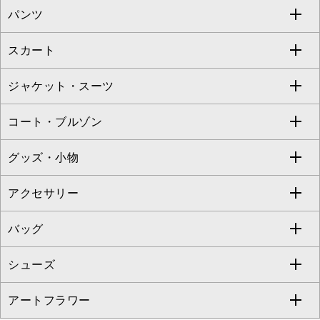
パンツ
カットソー・Tシャツ
すべてのワンピース・ドレス
Jocomomola
スカート
ブラウス・シャツ
ワンピース
すべてのパンツ
TARA JARMON
ジャケット・スーツ
ニット・セーター
ドレス
フルレングスパンツ
すべてのスカート
ZAPA
コート・ブルゾン
カーディガン
チュニック
クロップド・半端丈パンツ
ロング・マキシ丈スカート
すべてのジャケット・スーツ
TONEA
グッズ・小物
アンサンブルセット
ジャンパースカート
ガウチョ・ワイドパンツ
ひざ丈スカート
テーラードジャケット
すべてのコート・ブルゾン
al'aise modulation
アクセサリー
ベスト・ジレ
その他のワンピース・ドレス
ハーフ・ショート丈パンツ
ミモレ丈スカート
ノーカラージャケット
トレンチコート
すべてのグッズ・小物
GEORGES RECH
バッグ
パーカー
サロペット・オールインワン
ショート・ミニ丈スカート
セットアップ
ピーコート
マスク
すべてのアクセサリー
GIANNI LO GIUDICE
シューズ
タンクトップ・キャミソール
その他のパンツ
その他のスカート
セットアップジャケット
ダッフルコート
ストール・マフラー・スヌード
ネックレス
すべてのバッグ
CHRISTIAN AUJARD
アートフラワー
スウェット・ジャージー
セットアップパンツ
チェスターコート
ベルト・サスペンダー
ピアス・イヤリング
トートバッグ
すべてのシューズ
CHRISTIAN AUJARD Lサイズ