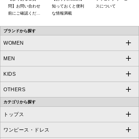
問】お問い合わせ
知っておくと便利
スについて
前にご確認くださ
な情報満載
い。
ブランドから探す
WOMEN
MEN
a.v.v
KIDS
MICHEL KLEIN
a.v.v
OTHERS
MK MICHEL KLEIN
MICHEL KLEIN HOMME
a.v.v
カテゴリから探す
OFUON le MK
MK MICHEL KLEIN HOMME
MK MICHEL KLEIN BAG
トップス
Sybilla
EMILIO ROBBA
ワンピース・ドレス
すべてのトップス
S sybilla
BUYERS SELECT