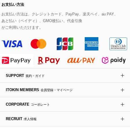
お支払い方法
その他のトップス
セットアップスカート
モッズコート
帽子
ブレスレット・バングル
ショルダーバッグ
パンプス
すべてのアートフラワー
eur3
お支払い方法は、クレジットカード、PayPay、楽天ペイ、au PAY、
あと払い（ペイディ）、GMO後払い、代金引換
セットアップワンピース
ステンカラーコート
ヘアアクセサリー
ブローチ・コサージュ
ボストンバッグ
スニーカー
ローズ
Maison de CINQ
がご利用いただけます。
その他のジャケット・スーツ
ノーカラーコート
財布・名刺入れ・ケース
その他のアクセサリー
クラッチバッグ
ブーツ・ブーティー
オーキッド・胡蝶蘭
MK MICHEL KLEIN BAG
ライダースジャケット
ハンカチ・バンダナ
バックパック・リュック
フラットシューズ
カサブランカ・カラー
HIROKO KOSHINO
デニムジャケット
手袋
ボディバッグ・メッセンジャーバッグ
ローファー
ラナンキュラス
re:edition project 165
SUPPORT
規約・ガイド
ダウンジャケット・コート
チャーム・ストラップ
トラベルバッグ
ドレスシューズ
ポプリアレンジ＆フレグランス
HIROKO BIS
ITOKIN MEMBERS
会員登録・マイページ
その他のコート・ブルゾン
ネクタイ
ビジネスバッグ
サンダル・ミュール
グリーン
HIROKO BIS GRANDE
CORPORATE
コーポレート
ポーチ
その他のバッグ
その他のシューズ
その他のアートフラワー
RECRUIT
求人情報
傘・日傘