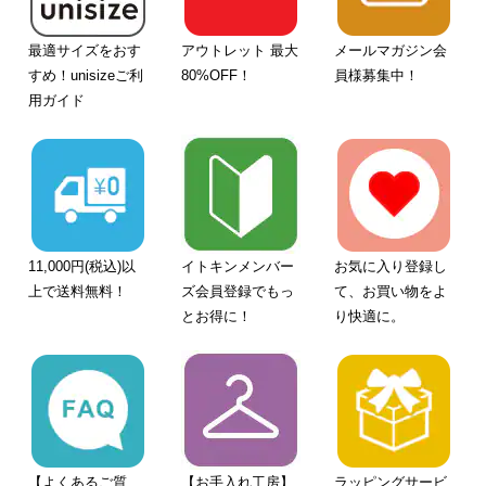
最適サイズをおす
アウトレット 最大
メールマガジン会
すめ！unisizeご利
80%OFF！
員様募集中！
用ガイド
11,000円(税込)以
イトキンメンバー
お気に入り登録し
上で送料無料！
ズ会員登録でもっ
て、お買い物をよ
とお得に！
り快適に。
【よくあるご質
【お手入れ工房】
ラッピングサービ