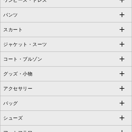
ワンピース・ドレス
すべてのトップス
S sybilla
BUYERS SELECT
パンツ
カットソー・Tシャツ
すべてのワンピース・ドレス
Jocomomola
スカート
ブラウス・シャツ
ワンピース
すべてのパンツ
TARA JARMON
ジャケット・スーツ
ニット・セーター
ドレス
フルレングスパンツ
すべてのスカート
ZAPA
コート・ブルゾン
カーディガン
チュニック
クロップド・半端丈パンツ
ロング・マキシ丈スカート
すべてのジャケット・スーツ
TONEA
グッズ・小物
アンサンブルセット
ジャンパースカート
ガウチョ・ワイドパンツ
ひざ丈スカート
テーラードジャケット
すべてのコート・ブルゾン
al'aise modulation
アクセサリー
ベスト・ジレ
その他のワンピース・ドレス
ハーフ・ショート丈パンツ
ミモレ丈スカート
ノーカラージャケット
トレンチコート
すべてのグッズ・小物
GEORGES RECH
バッグ
パーカー
サロペット・オールインワン
ショート・ミニ丈スカート
セットアップ
ピーコート
マスク
すべてのアクセサリー
GIANNI LO GIUDICE
シューズ
タンクトップ・キャミソール
その他のパンツ
その他のスカート
セットアップジャケット
ダッフルコート
ストール・マフラー・スヌード
ネックレス
すべてのバッグ
CHRISTIAN AUJARD