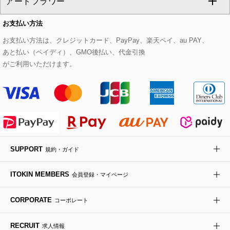
アートフラワー
スウェット・ジャージー
セットアップパンツ
チェスターコート
ベルト・サスペンダー
ピアス・イヤリング
トートバッグ
すべてのシューズ
CHRISTIAN AUJARD Lサイズ
お支払い方法
その他のトップス
セットアップスカート
モッズコート
帽子
ブレスレット・バングル
ショルダーバッグ
パンプス
すべてのアートフラワー
eur3
お支払い方法は、クレジットカード、PayPay、楽天ペイ、au PAY、
あと払い（ペイディ）、GMO後払い、代金引換
セットアップワンピース
ステンカラーコート
ヘアアクセサリー
ブローチ・コサージュ
ボストンバッグ
スニーカー
ローズ
Maison de CINQ
がご利用いただけます。
その他のジャケット・スーツ
ノーカラーコート
財布・名刺入れ・ケース
その他のアクセサリー
クラッチバッグ
ブーツ・ブーティー
オーキッド・胡蝶蘭
MK MICHEL KLEIN BAG
ライダースジャケット
ハンカチ・バンダナ
バックパック・リュック
フラットシューズ
カサブランカ・カラー
HIROKO KOSHINO
デニムジャケット
手袋
ボディバッグ・メッセンジャーバッグ
ローファー
ラナンキュラス
re:edition project 165
SUPPORT
規約・ガイド
ダウンジャケット・コート
チャーム・ストラップ
トラベルバッグ
ドレスシューズ
ポプリアレンジ＆フレグランス
HIROKO BIS
ITOKIN MEMBERS
会員登録・マイページ
その他のコート・ブルゾン
ネクタイ
ビジネスバッグ
サンダル・ミュール
グリーン
HIROKO BIS GRANDE
CORPORATE
コーポレート
ポーチ
その他のバッグ
その他のシューズ
その他のアートフラワー
RECRUIT
求人情報