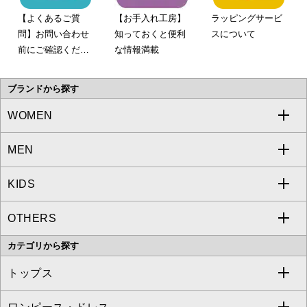
【よくあるご質
【お手入れ工房】
ラッピングサービ
問】お問い合わせ
知っておくと便利
スについて
前にご確認くださ
な情報満載
い。
ブランドから探す
WOMEN
MEN
a.v.v
KIDS
MICHEL KLEIN
a.v.v
OTHERS
MK MICHEL KLEIN
MICHEL KLEIN HOMME
a.v.v
カテゴリから探す
OFUON le MK
MK MICHEL KLEIN HOMME
MK MICHEL KLEIN BAG
トップス
Sybilla
EMILIO ROBBA