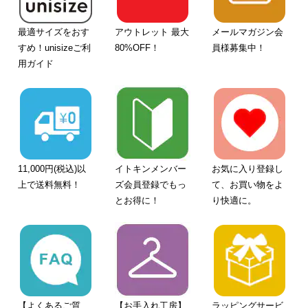
最適サイズをおす
アウトレット 最大
メールマガジン会
すめ！unisizeご利
80%OFF！
員様募集中！
用ガイド
11,000円(税込)以
イトキンメンバー
お気に入り登録し
上で送料無料！
ズ会員登録でもっ
て、お買い物をよ
とお得に！
り快適に。
【よくあるご質
【お手入れ工房】
ラッピングサービ