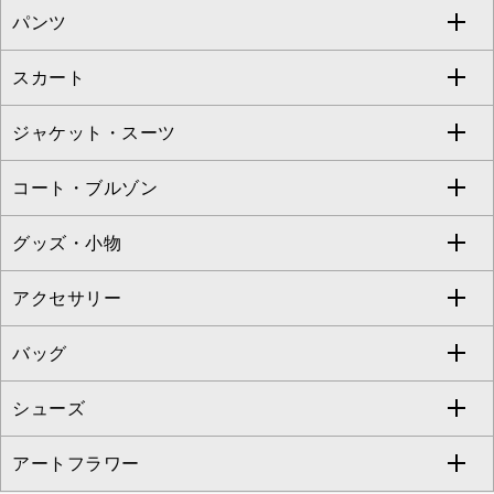
パンツ
カットソー・Tシャツ
すべてのワンピース・ドレス
Jocomomola
スカート
ブラウス・シャツ
ワンピース
すべてのパンツ
TARA JARMON
ジャケット・スーツ
ニット・セーター
ドレス
フルレングスパンツ
すべてのスカート
ZAPA
コート・ブルゾン
カーディガン
チュニック
クロップド・半端丈パンツ
ロング・マキシ丈スカート
すべてのジャケット・スーツ
TONEA
グッズ・小物
アンサンブルセット
ジャンパースカート
ガウチョ・ワイドパンツ
ひざ丈スカート
テーラードジャケット
すべてのコート・ブルゾン
al'aise modulation
アクセサリー
ベスト・ジレ
その他のワンピース・ドレス
ハーフ・ショート丈パンツ
ミモレ丈スカート
ノーカラージャケット
トレンチコート
すべてのグッズ・小物
GEORGES RECH
バッグ
パーカー
サロペット・オールインワン
ショート・ミニ丈スカート
セットアップ
ピーコート
マスク
すべてのアクセサリー
GIANNI LO GIUDICE
シューズ
タンクトップ・キャミソール
その他のパンツ
その他のスカート
セットアップジャケット
ダッフルコート
ストール・マフラー・スヌード
ネックレス
すべてのバッグ
CHRISTIAN AUJARD
アートフラワー
スウェット・ジャージー
セットアップパンツ
チェスターコート
ベルト・サスペンダー
ピアス・イヤリング
トートバッグ
すべてのシューズ
CHRISTIAN AUJARD Lサイズ