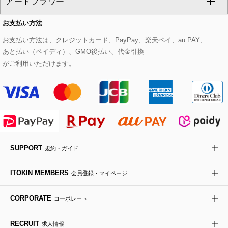
アートフラワー
スウェット・ジャージー
セットアップパンツ
チェスターコート
ベルト・サスペンダー
ピアス・イヤリング
トートバッグ
すべてのシューズ
CHRISTIAN AUJARD Lサイズ
お支払い方法
その他のトップス
セットアップスカート
モッズコート
帽子
ブレスレット・バングル
ショルダーバッグ
パンプス
すべてのアートフラワー
eur3
お支払い方法は、クレジットカード、PayPay、楽天ペイ、au PAY、
あと払い（ペイディ）、GMO後払い、代金引換
セットアップワンピース
ステンカラーコート
ヘアアクセサリー
ブローチ・コサージュ
ボストンバッグ
スニーカー
ローズ
Maison de CINQ
がご利用いただけます。
その他のジャケット・スーツ
ノーカラーコート
財布・名刺入れ・ケース
その他のアクセサリー
クラッチバッグ
ブーツ・ブーティー
オーキッド・胡蝶蘭
MK MICHEL KLEIN BAG
ライダースジャケット
ハンカチ・バンダナ
バックパック・リュック
フラットシューズ
カサブランカ・カラー
HIROKO KOSHINO
デニムジャケット
手袋
ボディバッグ・メッセンジャーバッグ
ローファー
ラナンキュラス
re:edition project 165
SUPPORT
規約・ガイド
ダウンジャケット・コート
チャーム・ストラップ
トラベルバッグ
ドレスシューズ
ポプリアレンジ＆フレグランス
HIROKO BIS
ITOKIN MEMBERS
会員登録・マイページ
その他のコート・ブルゾン
ネクタイ
ビジネスバッグ
サンダル・ミュール
グリーン
HIROKO BIS GRANDE
CORPORATE
コーポレート
ポーチ
その他のバッグ
その他のシューズ
その他のアートフラワー
RECRUIT
求人情報