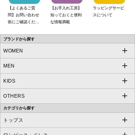
【よくあるご質
【お手入れ工房】
ラッピングサービ
問】お問い合わせ
知っておくと便利
スについて
前にご確認くださ
な情報満載
い。
ブランドから探す
WOMEN
MEN
a.v.v
KIDS
MICHEL KLEIN
a.v.v
OTHERS
MK MICHEL KLEIN
MICHEL KLEIN HOMME
a.v.v
カテゴリから探す
OFUON le MK
MK MICHEL KLEIN HOMME
MK MICHEL KLEIN BAG
トップス
Sybilla
EMILIO ROBBA