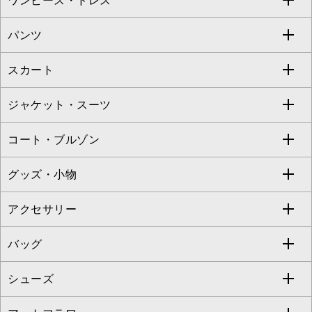
ワンピース・ドレス
すべてのトップス
S sybilla
BUYERS SELECT
パンツ
カットソー・Tシャツ
すべてのワンピース・ドレス
Jocomomola
スカート
ブラウス・シャツ
ワンピース
すべてのパンツ
TARA JARMON
ジャケット・スーツ
ニット・セーター
ドレス
フルレングスパンツ
すべてのスカート
ZAPA
コート・ブルゾン
カーディガン
チュニック
クロップド・半端丈パンツ
ロング・マキシ丈スカート
すべてのジャケット・スーツ
TONEA
グッズ・小物
アンサンブルセット
ジャンパースカート
ガウチョ・ワイドパンツ
ひざ丈スカート
テーラードジャケット
すべてのコート・ブルゾン
al'aise modulation
アクセサリー
ベスト・ジレ
その他のワンピース・ドレス
ハーフ・ショート丈パンツ
ミモレ丈スカート
ノーカラージャケット
トレンチコート
すべてのグッズ・小物
GEORGES RECH
バッグ
パーカー
サロペット・オールインワン
ショート・ミニ丈スカート
セットアップ
ピーコート
マスク
すべてのアクセサリー
GIANNI LO GIUDICE
シューズ
タンクトップ・キャミソール
その他のパンツ
その他のスカート
セットアップジャケット
ダッフルコート
ストール・マフラー・スヌード
ネックレス
すべてのバッグ
CHRISTIAN AUJARD