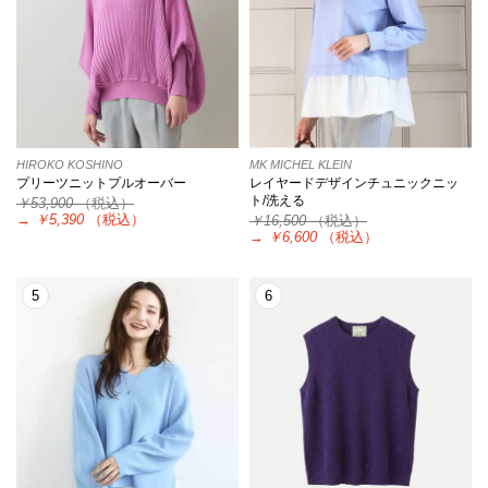
HIROKO KOSHINO
MK MICHEL KLEIN
プリーツニットプルオーバー
レイヤードデザインチュニックニッ
ト/洗える
￥53,900
（税込）
→
￥5,390
（税込）
￥16,500
（税込）
→
￥6,600
（税込）
5
6