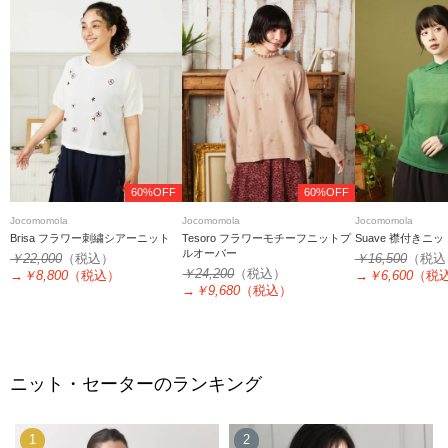
60%OFF
60%OFF
Jocomomola
Jocomomola
Jocomomola
Brisa フラワー刺繍シアーニット
Tesoro フラワーモチーフニットプ
Suave 襟付きニ
ルオーバー
￥22,000
（税込）
￥16,500
（税込
￥24,200
（税込）
→
￥8,800
（税込）
→
￥6,600
（税
→
￥9,680
（税込）
ニット・セーターのランキング
1
2