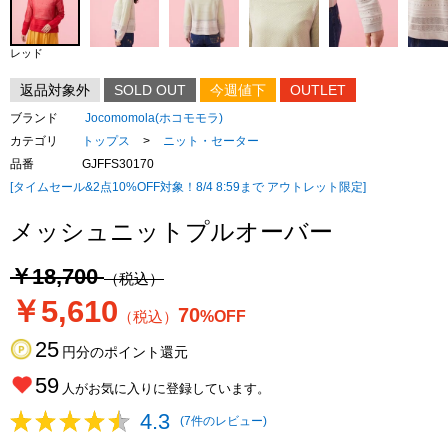
レッド
返品対象外
SOLD OUT
今週値下
OUTLET
ブランド
Jocomomola(ホコモモラ)
カテゴリ
トップス
>
ニット・セーター
品番
GJFFS30170
[タイムセール&2点10%OFF対象！8/4 8:59まで アウトレット限定]
メッシュニットプルオーバー
￥18,700
（税込）
￥5,610
70
（税込）
%OFF
25
円分のポイント還元
59
人がお気に入りに登録しています。
4.3
(7件のレビュー)