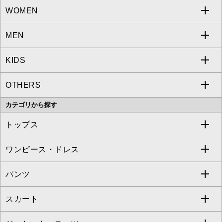
WOMEN
MEN
a.v.v
KIDS
MICHEL KLEIN
a.v.v
OTHERS
MK MICHEL KLEIN
MICHEL KLEIN HOMME
a.v.v
カテゴリから探す
OFUON le MK
MK MICHEL KLEIN HOMME
MK MICHEL KLEIN BAG
トップス
Sybilla
EMILIO ROBBA
ワンピース・ドレス
すべてのトップス
S sybilla
BUYERS SELECT
パンツ
カットソー・Tシャツ
すべてのワンピース・ドレス
Jocomomola
スカート
ブラウス・シャツ
ワンピース
すべてのパンツ
TARA JARMON