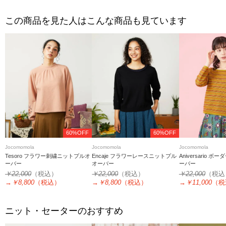
この商品を見た人はこんな商品も見ています
60%OFF
60%OFF
Jocomomola
Jocomomola
Jocomomola
Tesoro フラワー刺繍ニットプルオ
Encaje フラワーレースニットプル
Aniversario 
ーバー
オーバー
ーバー
￥22,000
（税込）
￥22,000
（税込）
￥22,000
（税込
→
￥8,800
（税込）
→
￥8,800
（税込）
→
￥11,000
（税
ニット・セーターのおすすめ