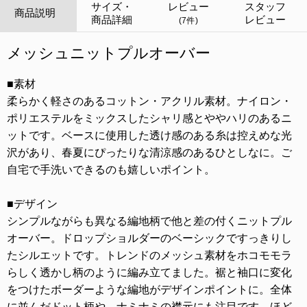
サイズ・
レビュー
スタッフ
商品説明
商品詳細
レビュー
(7件)
メッシュニットプルオーバー
■素材
柔らかく軽さのあるコットン・アクリル素材。ナイロン・
ポリエステルをミックスしたシャリ感とややハリのあるニ
ットです。ベースに使用した透け感のある糸は控えめな光
沢があり、春夏にぴったりな清涼感のあるひとしなに。ご
自宅で手洗いできるのも嬉しいポイント。
■デザイン
シンプルながらも異なる編地柄で他と差の付くニットプル
オーバー。ドロップショルダーのベーシックですっきりし
たシルエットです。トレンドのメッシュ素材をホコモモラ
らしく透かし柄のように編み立てました。裾と袖口に変化
をつけたボーダーような編地がデザインポイントに。全体
に並んだドット柄や、ナミナミの襟元にも注目です。ほど