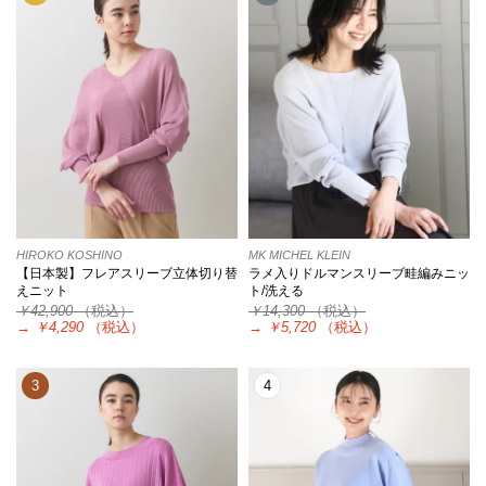
HIROKO KOSHINO
MK MICHEL KLEIN
【日本製】フレアスリーブ立体切り替
ラメ入りドルマンスリーブ畦編みニッ
えニット
ト/洗える
￥42,900
（税込）
￥14,300
（税込）
→
￥4,290
（税込）
→
￥5,720
（税込）
3
4