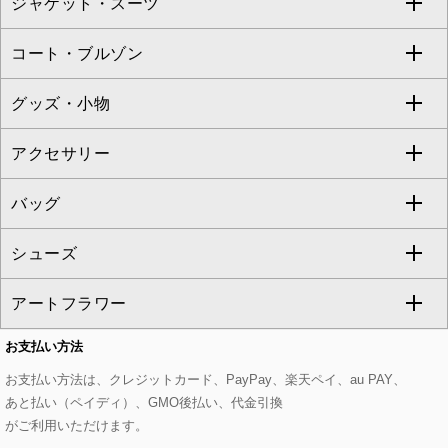
ジャケット・スーツ
ニット・セーター
ドレス
フルレングスパンツ
すべてのスカート
ZAPA
コート・ブルゾン
カーディガン
チュニック
クロップド・半端丈パンツ
ロング・マキシ丈スカート
すべてのジャケット・スーツ
TONEA
グッズ・小物
アンサンブルセット
ジャンパースカート
ガウチョ・ワイドパンツ
ひざ丈スカート
テーラードジャケット
すべてのコート・ブルゾン
al'aise modulation
アクセサリー
ベスト・ジレ
その他のワンピース・ドレス
ハーフ・ショート丈パンツ
ミモレ丈スカート
ノーカラージャケット
トレンチコート
すべてのグッズ・小物
GEORGES RECH
バッグ
パーカー
サロペット・オールインワン
ショート・ミニ丈スカート
セットアップ
ピーコート
マスク
すべてのアクセサリー
GIANNI LO GIUDICE
シューズ
タンクトップ・キャミソール
その他のパンツ
その他のスカート
セットアップジャケット
ダッフルコート
ストール・マフラー・スヌード
ネックレス
すべてのバッグ
CHRISTIAN AUJARD
アートフラワー
スウェット・ジャージー
セットアップパンツ
チェスターコート
ベルト・サスペンダー
ピアス・イヤリング
トートバッグ
すべてのシューズ
CHRISTIAN AUJARD Lサイズ
お支払い方法
その他のトップス
セットアップスカート
モッズコート
帽子
ブレスレット・バングル
ショルダーバッグ
パンプス
すべてのアートフラワー
eur3
お支払い方法は、クレジットカード、PayPay、楽天ペイ、au PAY、
あと払い（ペイディ）、GMO後払い、代金引換
セットアップワンピース
ステンカラーコート
ヘアアクセサリー
ブローチ・コサージュ
ボストンバッグ
スニーカー
ローズ
Maison de CINQ
がご利用いただけます。