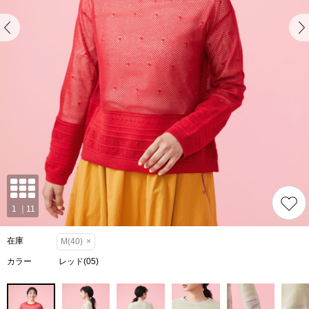
在庫
M(40)
×
カラー
レッド(05)