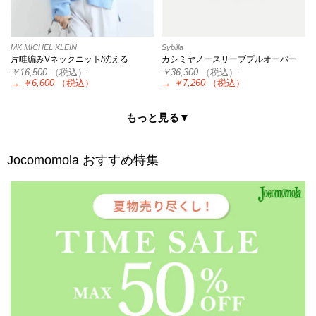
MK MICHEL KLEIN
Sybilla
片畦編みVネックニット/洗える
カシミヤノースリーブプルオーバー
￥16,500
（税込）
￥36,300
（税込）
→
￥6,600
（税込）
→
￥7,260
（税込）
もっと見る▼
Jocomomola
おすすめ特集