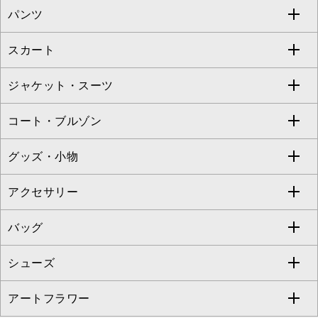
パンツ
カットソー・Tシャツ
すべてのワンピース・ドレス
Jocomomola
スカート
ブラウス・シャツ
ワンピース
すべてのパンツ
TARA JARMON
ジャケット・スーツ
ニット・セーター
ドレス
フルレングスパンツ
すべてのスカート
ZAPA
コート・ブルゾン
カーディガン
チュニック
クロップド・半端丈パンツ
ロング・マキシ丈スカート
すべてのジャケット・スーツ
TONEA
グッズ・小物
アンサンブルセット
ジャンパースカート
ガウチョ・ワイドパンツ
ひざ丈スカート
テーラードジャケット
すべてのコート・ブルゾン
al'aise modulation
アクセサリー
ベスト・ジレ
その他のワンピース・ドレス
ハーフ・ショート丈パンツ
ミモレ丈スカート
ノーカラージャケット
トレンチコート
すべてのグッズ・小物
GEORGES RECH
バッグ
パーカー
サロペット・オールインワン
ショート・ミニ丈スカート
セットアップ
ピーコート
マスク
すべてのアクセサリー
GIANNI LO GIUDICE
シューズ
タンクトップ・キャミソール
その他のパンツ
その他のスカート
セットアップジャケット
ダッフルコート
ストール・マフラー・スヌード
ネックレス
すべてのバッグ
CHRISTIAN AUJARD
アートフラワー
スウェット・ジャージー
セットアップパンツ
チェスターコート
ベルト・サスペンダー
ピアス・イヤリング
トートバッグ
すべてのシューズ
CHRISTIAN AUJARD Lサイズ