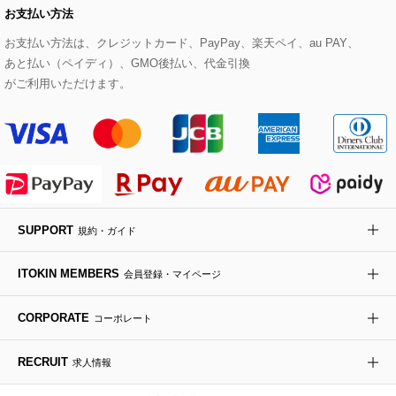
お支払い方法
その他のトップス
セットアップスカート
モッズコート
帽子
ブレスレット・バングル
ショルダーバッグ
パンプス
すべてのアートフラワー
eur3
お支払い方法は、クレジットカード、PayPay、楽天ペイ、au PAY、
あと払い（ペイディ）、GMO後払い、代金引換
セットアップワンピース
ステンカラーコート
ヘアアクセサリー
ブローチ・コサージュ
ボストンバッグ
スニーカー
ローズ
Maison de CINQ
がご利用いただけます。
その他のジャケット・スーツ
ノーカラーコート
財布・名刺入れ・ケース
その他のアクセサリー
クラッチバッグ
ブーツ・ブーティー
オーキッド・胡蝶蘭
MK MICHEL KLEIN BAG
ライダースジャケット
ハンカチ・バンダナ
バックパック・リュック
フラットシューズ
カサブランカ・カラー
HIROKO KOSHINO
デニムジャケット
手袋
ボディバッグ・メッセンジャーバッグ
ローファー
ラナンキュラス
re:edition project 165
SUPPORT
規約・ガイド
ダウンジャケット・コート
チャーム・ストラップ
トラベルバッグ
ドレスシューズ
ポプリアレンジ＆フレグランス
HIROKO BIS
ITOKIN MEMBERS
会員登録・マイページ
その他のコート・ブルゾン
ネクタイ
ビジネスバッグ
サンダル・ミュール
グリーン
HIROKO BIS GRANDE
CORPORATE
コーポレート
ポーチ
その他のバッグ
その他のシューズ
その他のアートフラワー
RECRUIT
求人情報
傘・日傘