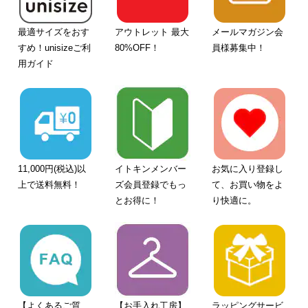
最適サイズをおす
アウトレット 最大
メールマガジン会
すめ！unisizeご利
80%OFF！
員様募集中！
用ガイド
11,000円(税込)以
イトキンメンバー
お気に入り登録し
上で送料無料！
ズ会員登録でもっ
て、お買い物をよ
とお得に！
り快適に。
【よくあるご質
【お手入れ工房】
ラッピングサービ