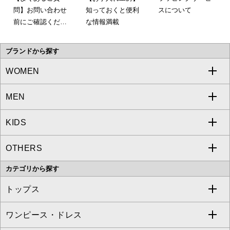
問】お問い合わせ
知っておくと便利
スについて
前にご確認くださ
な情報満載
い。
ブランドから探す
WOMEN
MEN
a.v.v
KIDS
MICHEL KLEIN
a.v.v
OTHERS
MK MICHEL KLEIN
MICHEL KLEIN HOMME
a.v.v
カテゴリから探す
OFUON le MK
MK MICHEL KLEIN HOMME
MK MICHEL KLEIN BAG
トップス
Sybilla
EMILIO ROBBA
ワンピース・ドレス
すべてのトップス
S sybilla
BUYERS SELECT