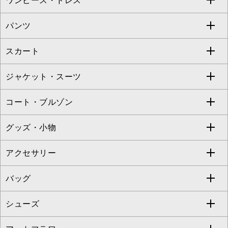
ワンピース・ドレス
すべてのトップス
S sybilla
BUYERS SELECT
パンツ
カットソー・Tシャツ
すべてのワンピース・ドレス
Jocomomola
スカート
ブラウス・シャツ
ワンピース
すべてのパンツ
TARA JARMON
ジャケット・スーツ
ニット・セーター
ドレス
フルレングスパンツ
すべてのスカート
ZAPA
コート・ブルゾン
カーディガン
チュニック
クロップド・半端丈パンツ
ロング・マキシ丈スカート
すべてのジャケット・スーツ
TONEA
グッズ・小物
アンサンブルセット
ジャンパースカート
ガウチョ・ワイドパンツ
ひざ丈スカート
テーラードジャケット
すべてのコート・ブルゾン
al'aise modulation
アクセサリー
ベスト・ジレ
その他のワンピース・ドレス
ハーフ・ショート丈パンツ
ミモレ丈スカート
ノーカラージャケット
トレンチコート
すべてのグッズ・小物
GEORGES RECH
バッグ
パーカー
サロペット・オールインワン
ショート・ミニ丈スカート
セットアップ
ピーコート
マスク
すべてのアクセサリー
GIANNI LO GIUDICE
シューズ
タンクトップ・キャミソール
その他のパンツ
その他のスカート
セットアップジャケット
ダッフルコート
ストール・マフラー・スヌード
ネックレス
すべてのバッグ
CHRISTIAN AUJARD