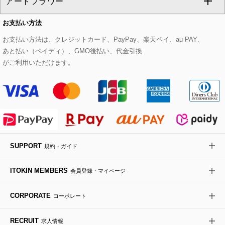
アートフラワー
スウェット・ジャージー
セットアップパンツ
チェスターコート
ベルト・サスペンダー
ピアス・イヤリング
トートバッグ
すべてのシューズ
CHRISTIAN AUJARD Lサイズ
お支払い方法
その他のトップス
セットアップスカート
モッズコート
帽子
ブレスレット・バングル
ショルダーバッグ
パンプス
すべてのアートフラワー
eur3
お支払い方法は、クレジットカード、PayPay、楽天ペイ、au PAY、
あと払い（ペイディ）、GMO後払い、代金引換
セットアップワンピース
ステンカラーコート
ヘアアクセサリー
ブローチ・コサージュ
ボストンバッグ
スニーカー
ローズ
Maison de CINQ
がご利用いただけます。
その他のジャケット・スーツ
ノーカラーコート
財布・名刺入れ・ケース
その他のアクセサリー
クラッチバッグ
ブーツ・ブーティー
オーキッド・胡蝶蘭
MK MICHEL KLEIN BAG
ライダースジャケット
ハンカチ・バンダナ
バックパック・リュック
フラットシューズ
カサブランカ・カラー
HIROKO KOSHINO
デニムジャケット
手袋
ボディバッグ・メッセンジャーバッグ
ローファー
ラナンキュラス
re:edition project 165
SUPPORT
規約・ガイド
ダウンジャケット・コート
チャーム・ストラップ
トラベルバッグ
ドレスシューズ
ポプリアレンジ＆フレグランス
HIROKO BIS
ITOKIN MEMBERS
会員登録・マイページ
その他のコート・ブルゾン
ネクタイ
ビジネスバッグ
サンダル・ミュール
グリーン
HIROKO BIS GRANDE
CORPORATE
コーポレート
ポーチ
その他のバッグ
その他のシューズ
その他のアートフラワー
RECRUIT
求人情報