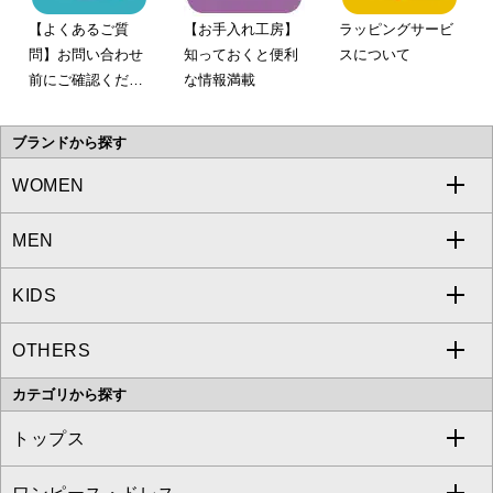
【よくあるご質
【お手入れ工房】
ラッピングサービ
問】お問い合わせ
知っておくと便利
スについて
前にご確認くださ
な情報満載
い。
ブランドから探す
WOMEN
MEN
a.v.v
KIDS
MICHEL KLEIN
a.v.v
OTHERS
MK MICHEL KLEIN
MICHEL KLEIN HOMME
a.v.v
カテゴリから探す
OFUON le MK
MK MICHEL KLEIN HOMME
MK MICHEL KLEIN BAG
トップス
Sybilla
EMILIO ROBBA