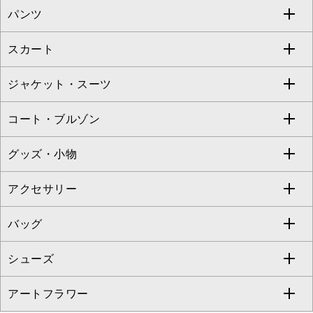
パンツ
カットソー・Tシャツ
すべてのワンピース・ドレス
Jocomomola
スカート
ブラウス・シャツ
ワンピース
すべてのパンツ
TARA JARMON
ジャケット・スーツ
ニット・セーター
ドレス
フルレングスパンツ
すべてのスカート
ZAPA
コート・ブルゾン
カーディガン
チュニック
クロップド・半端丈パンツ
ロング・マキシ丈スカート
すべてのジャケット・スーツ
TONEA
グッズ・小物
アンサンブルセット
ジャンパースカート
ガウチョ・ワイドパンツ
ひざ丈スカート
テーラードジャケット
すべてのコート・ブルゾン
al'aise modulation
アクセサリー
ベスト・ジレ
その他のワンピース・ドレス
ハーフ・ショート丈パンツ
ミモレ丈スカート
ノーカラージャケット
トレンチコート
すべてのグッズ・小物
GEORGES RECH
バッグ
パーカー
サロペット・オールインワン
ショート・ミニ丈スカート
セットアップ
ピーコート
マスク
すべてのアクセサリー
GIANNI LO GIUDICE
シューズ
タンクトップ・キャミソール
その他のパンツ
その他のスカート
セットアップジャケット
ダッフルコート
ストール・マフラー・スヌード
ネックレス
すべてのバッグ
CHRISTIAN AUJARD
アートフラワー
スウェット・ジャージー
セットアップパンツ
チェスターコート
ベルト・サスペンダー
ピアス・イヤリング
トートバッグ
すべてのシューズ
CHRISTIAN AUJARD Lサイズ