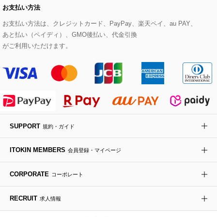
お支払い方法
その他のトップス
セットアップスカート
モッズコート
帽子
ブレスレット・バングル
ショルダーバッグ
パンプス
すべてのアートフラワー
eur3
お支払い方法は、クレジットカード、PayPay、楽天ペイ、au PAY、
あと払い（ペイディ）、GMO後払い、代金引換
セットアップワンピース
ステンカラーコート
ヘアアクセサリー
ブローチ・コサージュ
ボストンバッグ
スニーカー
ローズ
Maison de CINQ
がご利用いただけます。
その他のジャケット・スーツ
ノーカラーコート
財布・名刺入れ・ケース
その他のアクセサリー
クラッチバッグ
ブーツ・ブーティー
オーキッド・胡蝶蘭
MK MICHEL KLEIN BAG
ライダースジャケット
ハンカチ・バンダナ
バックパック・リュック
フラットシューズ
カサブランカ・カラー
HIROKO KOSHINO
デニムジャケット
手袋
ボディバッグ・メッセンジャーバッグ
ローファー
ラナンキュラス
re:edition project 165
SUPPORT
規約・ガイド
ダウンジャケット・コート
チャーム・ストラップ
トラベルバッグ
ドレスシューズ
ポプリアレンジ＆フレグランス
HIROKO BIS
ITOKIN MEMBERS
会員登録・マイページ
その他のコート・ブルゾン
ネクタイ
ビジネスバッグ
サンダル・ミュール
グリーン
HIROKO BIS GRANDE
CORPORATE
コーポレート
ポーチ
その他のバッグ
その他のシューズ
その他のアートフラワー
RECRUIT
求人情報
傘・日傘