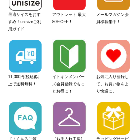
最適サイズをおす
アウトレット 最大
メールマガジン会
すめ！unisizeご利
80%OFF！
員様募集中！
用ガイド
11,000円(税込)以
イトキンメンバー
お気に入り登録し
上で送料無料！
ズ会員登録でもっ
て、お買い物をよ
とお得に！
り快適に。
【よくあるご質
【お手入れ工房】
ラッピングサービ