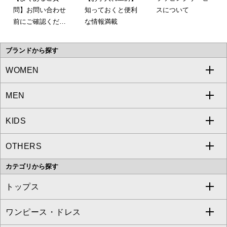
問】お問い合わせ
知っておくと便利
スについて
前にご確認くださ
な情報満載
い。
ブランドから探す
WOMEN
MEN
a.v.v
KIDS
MICHEL KLEIN
a.v.v
OTHERS
MK MICHEL KLEIN
MICHEL KLEIN HOMME
a.v.v
カテゴリから探す
OFUON le MK
MK MICHEL KLEIN HOMME
MK MICHEL KLEIN BAG
トップス
Sybilla
EMILIO ROBBA
ワンピース・ドレス
すべてのトップス
S sybilla
BUYERS SELECT